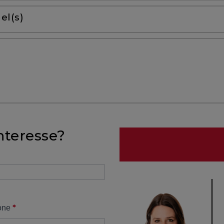
el(s)
nteresse?
*
one