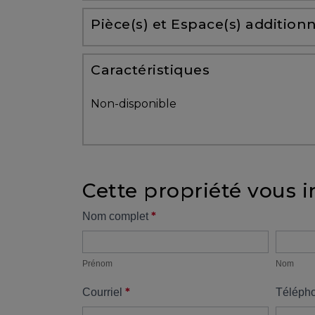
Partenaires
Pièce(s) et Espace(s) additionn
Témoignages
Caractéristiques
ACHAT
Non-disponible
Cette propriété vous i
VENDRE
Formulaire
*
Nom complet
Prénom
Nom
propriété
Alerte
immobilière
Prénom
Nom
*
Courriel
Téléph
Avec
un