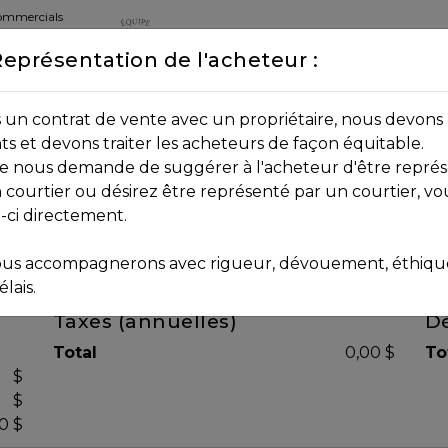
commercials
Représentation de l'acheteur :
DEPUIS 2013
8B 2P7
un contrat de vente avec un propriétaire, nous devons 
nts et devons traiter les acheteurs de façon équitable.
age nous demande de suggérer à l'acheteur d'être représ
 courtier ou désirez être représenté par un courtier, vo
i-ci directement.
us accompagnerons avec rigueur, dévouement, éthique 
lais.
Taxes (annuelles)
Dé
Total
0,00 $
To
$
$
0 $