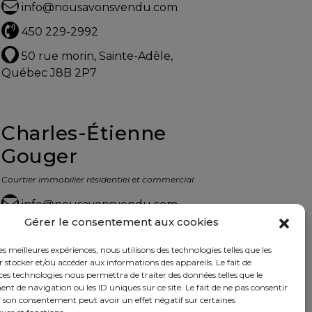
info@nousavonsvendu.com
450 229-2992
50 rue morin, Sainte-Adèle,
Québec J8B 2P7
Charles-Étienne
Gouger
Courtier immobilier résidentiel et commercial
info@nousavonsvendu.com
Gérer le consentement aux cookies
450 229-2992
les meilleures expériences, nous utilisons des technologies telles que les
50 rue morin, Sainte-Adèle,
 stocker et/ou accéder aux informations des appareils. Le fait de
Québec J8B 2P7
ces technologies nous permettra de traiter des données telles que le
 de navigation ou les ID uniques sur ce site. Le fait de ne pas consentir
r son consentement peut avoir un effet négatif sur certaines