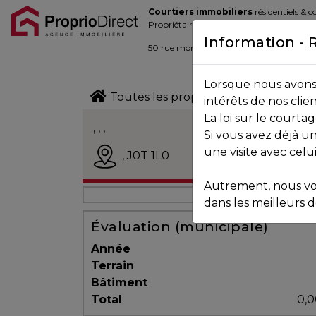
Courtiers immobiliers
résidentiels & 
Blogue
Propriétaires de la place d’affaire
Information - 
Contact
50 rue morin,
Sainte-Adèle
, Québec J
Lorsque nous avons 
450.229.2992
Toutes les propriétés
intérêts de nos clie
La loi sur le court
NOS
, , ,
Si vous avez déjà un
PROPRIÉTÉS
Vendu
une visite avec celu
,
J0T 1L0
Autrement, nous vo
VOS
dans les meilleurs dé
COURTIERS
Évaluation (municipale)
Année
Terrain
Notre
Bâtiment
Équipe
Total
0,0