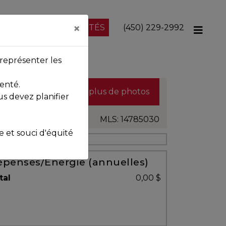
×
NOS PROPRIÉTÉS
(450) 229-2992
représenter les
enté.
Voir plus de photos
us devez planifier
MLS: 14785030
et souci d'équité
penses/Énergie (annuelles)
tal
0,00 $