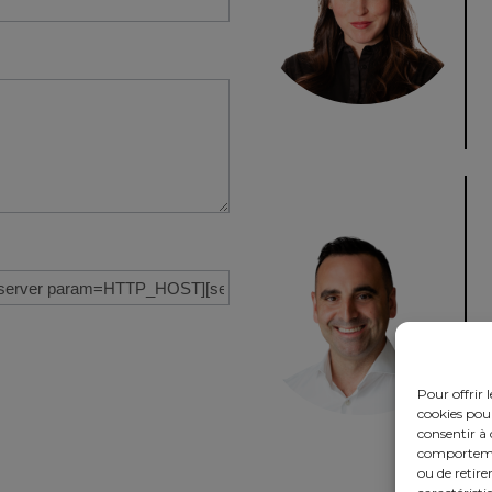
Pour offrir 
cookies pour
consentir à 
comportement
ou de retire