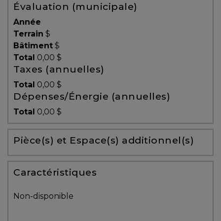
Évaluation (municipale)
Témoignages
Année
Blogue
Terrain
$
Bâtiment
$
Total
0,00 $
ACHAT
Taxes (annuelles)
Total
0,00 $
Dépenses/Énergie (annuelles)
Alerte
Total
0,00 $
immobilière
Pièce(s) et Espace(s) additionnel(s)
Avec
un
courtier
Caractéristiques
immobilier,
vous
Non-disponible
êtes
bien