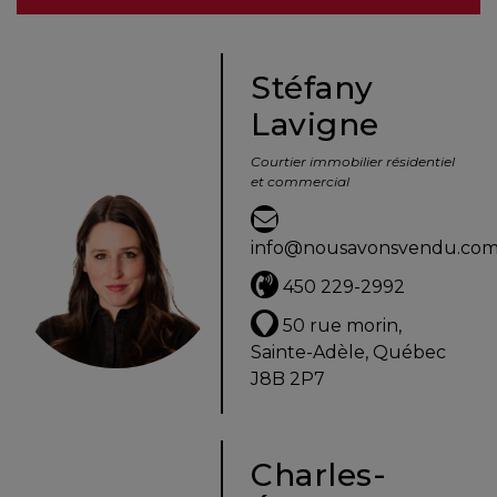
besoins
Stéfany
Lavigne
VENDRE
Courtier immobilier résidentiel
et commercial
Évaluation
en
info@nousavonsvendu.co
ligne
450 229-2992
Avec
50 rue morin,
un
Sainte-Adèle, Québec
courtier
J8B 2P7
immobilier,
vous
êtes
Charles-
bien