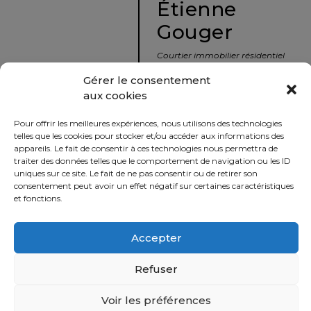
Étienne
protégé!
Gouger
Le
courtier
Courtier immobilier résidentiel
immobilier
et commercial
Gérer le consentement
:
aux cookies
votre
info@nousavonsvendu.co
chemin
Pour offrir les meilleures expériences, nous utilisons des technologies
vers
450 229-2992
telles que les cookies pour stocker et/ou accéder aux informations des
la
appareils. Le fait de consentir à ces technologies nous permettra de
50 rue morin,
traiter des données telles que le comportement de navigation ou les ID
tranquillité
uniques sur ce site. Le fait de ne pas consentir ou de retirer son
Sainte-Adèle, Québec
d’esprit
consentement peut avoir un effet négatif sur certaines caractéristiques
J8B 2P7
et fonctions.
Le
défi
Accepter
Imprimer
Partager
de
vendre
Refuser
à
juste
Voir les préférences
Politique
prix