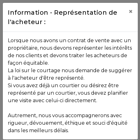
Contact
×
Information - Représentation de
l'acheteur :
450.229.2992
NOS
Lorsque nous avons un contrat de vente avec un
PROPRIÉTÉS
propriétaire, nous devons représenter les intérêts
Toutes les propriétés
de nos clients et devons traiter les acheteurs de
façon équitable.
, , ,
La loi sur le courtage nous demande de suggérer
Vendu
VOS
,
J0R 1T0
à l'acheteur d'être représenté.
COURTIERS
Si vous avez déjà un courtier ou désirez être
représenté par un courtier, vous devez planifier
Voir plus de photos
une visite avec celui-ci directement.
MLS: 20309382
Notre
Autrement, nous vous accompagnerons avec
Équipe
rigueur, dévouement, éthique et souci d'équité
dans les meilleurs délais.
Partenaires