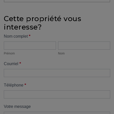
protégé!
Des
Cette propriété vous
outils
interesse?
pour
le
Formulaire
*
Nom complet
financement
Prénom
Nom
propriété
Devenir
propriétaire
Prénom
Nom
:
*
Courriel
UNE
EXCELLENTE
DÉCISION
!
*
Téléphone
Frais
de
démarrage
Votre message
: