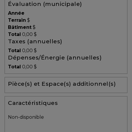
Évaluation (municipale)
Témoignages
Année
Blogue
Terrain
$
Bâtiment
$
Total
0,00 $
ACHAT
Taxes (annuelles)
Total
0,00 $
Dépenses/Énergie (annuelles)
Alerte
Total
0,00 $
immobilière
Pièce(s) et Espace(s) additionnel(s)
Avec
un
courtier
Caractéristiques
immobilier,
vous
Non-disponible
êtes
bien