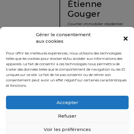
Étienne
protégé!
Gouger
Le
courtier
Courtier immobilier résidentiel
immobilier
et commercial
Gérer le consentement
:
aux cookies
votre
info@nousavonsvendu.co
chemin
Pour offrir les meilleures expériences, nous utilisons des technologies
vers
450 229-2992
telles que les cookies pour stocker et/ou accéder aux informations des
la
appareils. Le fait de consentir à ces technologies nous permettra de
50 rue morin,
traiter des données telles que le comportement de navigation ou les ID
tranquillité
uniques sur ce site. Le fait de ne pas consentir ou de retirer son
Sainte-Adèle, Québec
d’esprit
consentement peut avoir un effet négatif sur certaines caractéristiques
J8B 2P7
et fonctions.
Le
défi
Accepter
Imprimer
Partager
de
vendre
Refuser
à
juste
Voir les préférences
Politique
prix