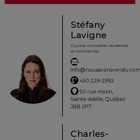
besoins
Stéfany
Lavigne
VENDRE
Courtier immobilier résidentiel
et commercial
Évaluation
en
info@nousavonsvendu.co
ligne
450 229-2992
Avec
50 rue morin,
un
Sainte-Adèle, Québec
courtier
J8B 2P7
immobilier,
vous
êtes
Charles-
bien