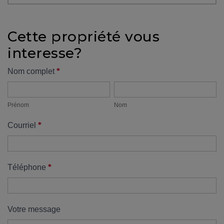
protégé!
Des
Cette propriété vous
outils
interesse?
pour
le
Formulaire
*
Nom complet
financement
Prénom
Nom
propriété
Devenir
propriétaire
Prénom
Nom
:
*
Courriel
UNE
EXCELLENTE
DÉCISION
!
*
Téléphone
Frais
de
démarrage
Votre message
: