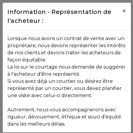
Contact
×
Information - Représentation de
l'acheteur :
450.229.2992
NOS
Lorsque nous avons un contrat de vente avec un
PROPRIÉTÉS
propriétaire, nous devons représenter les intérêts
Toutes les propriétés
de nos clients et devons traiter les acheteurs de
façon équitable.
, , ,
La loi sur le courtage nous demande de suggérer
Vendu
VOS
,
J5J 2M8
à l'acheteur d'être représenté.
COURTIERS
Si vous avez déjà un courtier ou désirez être
représenté par un courtier, vous devez planifier
Voir plus de photos
une visite avec celui-ci directement.
MLS: 19954383
Notre
Autrement, nous vous accompagnerons avec
Équipe
rigueur, dévouement, éthique et souci d'équité
dans les meilleurs délais.
Partenaires