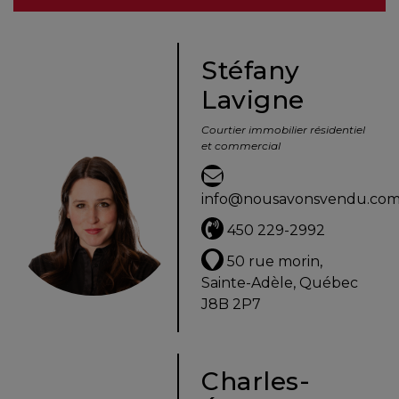
besoins
Stéfany
Lavigne
VENDRE
Courtier immobilier résidentiel
et commercial
Évaluation
en
info@nousavonsvendu.co
ligne
450 229-2992
Avec
50 rue morin,
un
Sainte-Adèle, Québec
courtier
J8B 2P7
immobilier,
vous
êtes
Charles-
bien