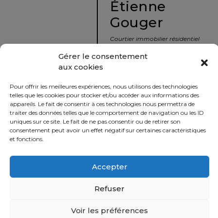
Étienne
protégé!
Gouger
Le
courtier
Courtier immobilier résidentiel
immobilier
et commercial
Gérer le consentement
:
aux cookies
votre
info@nousavonsvendu.co
chemin
Pour offrir les meilleures expériences, nous utilisons des technologies
vers
450 229-2992
telles que les cookies pour stocker et/ou accéder aux informations des
la
appareils. Le fait de consentir à ces technologies nous permettra de
50 rue morin,
traiter des données telles que le comportement de navigation ou les ID
tranquillité
uniques sur ce site. Le fait de ne pas consentir ou de retirer son
Sainte-Adèle, Québec
d’esprit
consentement peut avoir un effet négatif sur certaines caractéristiques
J8B 2P7
et fonctions.
Le
défi
Accepter
Imprimer
Partager
de
vendre
Refuser
à
juste
Voir les préférences
Politique
prix