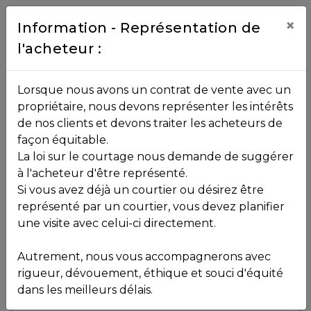
Contact
×
Information - Représentation de
l'acheteur :
450.229.2992
NOS
Lorsque nous avons un contrat de vente avec un
PROPRIÉTÉS
propriétaire, nous devons représenter les intérêts
Toutes les propriétés
de nos clients et devons traiter les acheteurs de
façon équitable.
, , ,
La loi sur le courtage nous demande de suggérer
Vendu
VOS
,
J8C 2Z7
à l'acheteur d'être représenté.
COURTIERS
Si vous avez déjà un courtier ou désirez être
représenté par un courtier, vous devez planifier
Voir plus de photos
une visite avec celui-ci directement.
MLS: 20475015
Notre
Autrement, nous vous accompagnerons avec
Équipe
rigueur, dévouement, éthique et souci d'équité
dans les meilleurs délais.
Partenaires