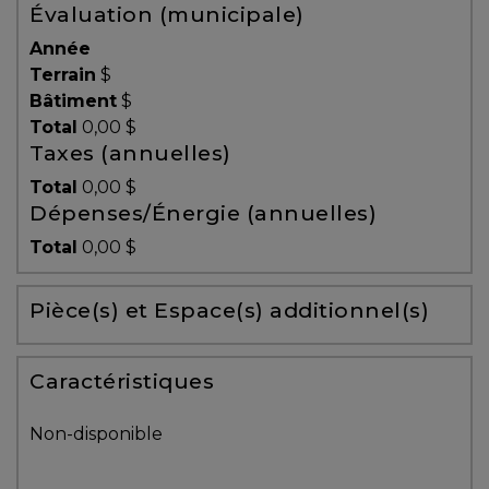
Évaluation (municipale)
Témoignages
Année
Blogue
Terrain
$
Bâtiment
$
Total
0,00 $
ACHAT
Taxes (annuelles)
Total
0,00 $
Dépenses/Énergie (annuelles)
Alerte
Total
0,00 $
immobilière
Pièce(s) et Espace(s) additionnel(s)
Avec
un
courtier
Caractéristiques
immobilier,
vous
Non-disponible
êtes
bien