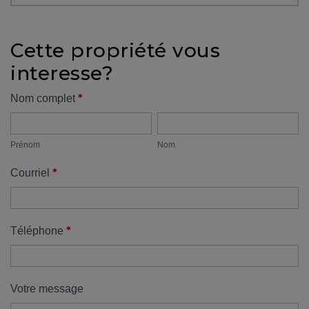
protégé!
Des
Cette propriété vous
outils
interesse?
pour
le
Formulaire
*
Nom complet
financement
Prénom
Nom
propriété
Devenir
propriétaire
Prénom
Nom
:
*
Courriel
UNE
EXCELLENTE
DÉCISION
!
*
Téléphone
Frais
de
démarrage
Votre message
: