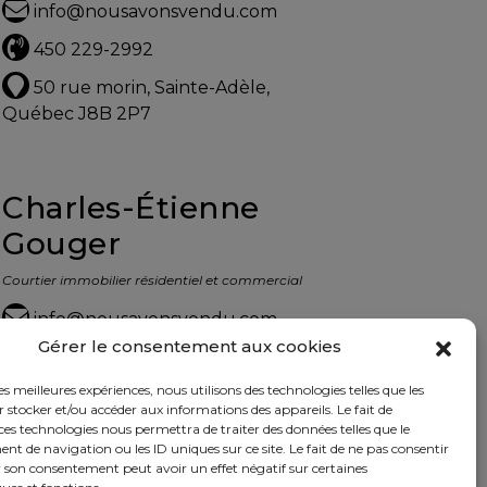
info@nousavonsvendu.com
450 229-2992
50 rue morin, Sainte-Adèle,
Québec J8B 2P7
Charles-Étienne
Gouger
Courtier immobilier résidentiel et commercial
info@nousavonsvendu.com
Gérer le consentement aux cookies
450 229-2992
les meilleures expériences, nous utilisons des technologies telles que les
50 rue morin, Sainte-Adèle,
 stocker et/ou accéder aux informations des appareils. Le fait de
Québec J8B 2P7
ces technologies nous permettra de traiter des données telles que le
 de navigation ou les ID uniques sur ce site. Le fait de ne pas consentir
r son consentement peut avoir un effet négatif sur certaines