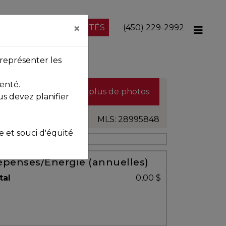
×
NOS PROPRIÉTÉS
(450) 229-2992
représenter les
enté.
Voir plus de photos
us devez planifier
MLS: 28995848
et souci d'équité
penses/Énergie (annuelles)
tal
0,00 $