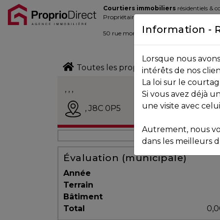
Courtiers immobiliers
résidentiels & 
Blogue
Propriétaires de la place d’affaire
Information - 
Contact
50 rue morin,
Sainte-Adèle
, Québec J
Lorsque nous avons 
450.229.2992
Toutes les propriétés
intérêts de nos clie
La loi sur le court
NOS
, , ,
Si vous avez déjà un
PROPRIÉTÉS
Vendu
une visite avec celu
,
J8C 0P5
Autrement, nous vo
VOS
dans les meilleurs dé
COURTIERS
Évaluation (municipale)
Année
Terrain
Notre
Bâtiment
Équipe
Total
0,0