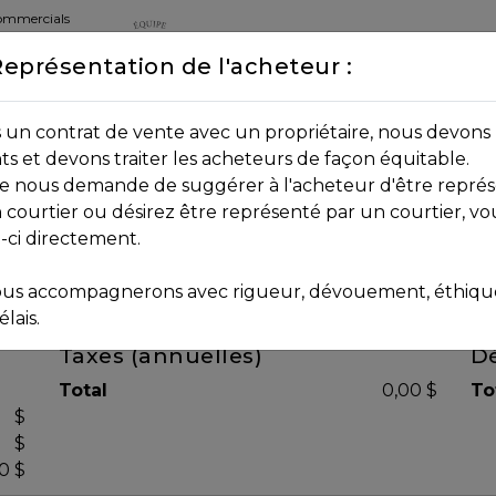
commercials
Représentation de l'acheteur :
DEPUIS 2013
8B 2P7
un contrat de vente avec un propriétaire, nous devons 
nts et devons traiter les acheteurs de façon équitable.
age nous demande de suggérer à l'acheteur d'être représ
 courtier ou désirez être représenté par un courtier, vo
i-ci directement.
us accompagnerons avec rigueur, dévouement, éthique 
lais.
Taxes (annuelles)
Dé
Total
0,00 $
To
$
$
0 $