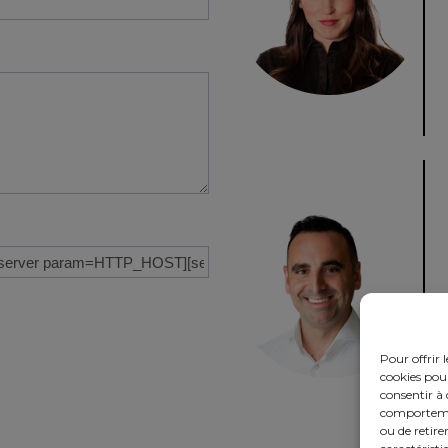
Pour offrir 
cookies pour
consentir à 
comportement
ou de retire