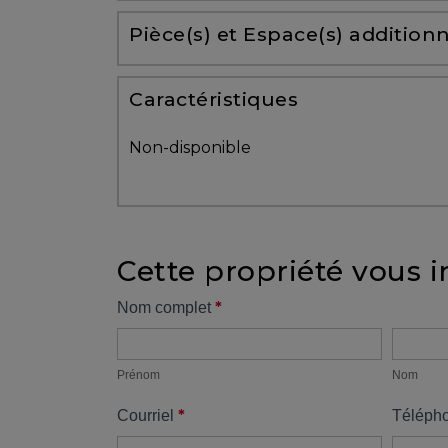
Partenaires
Pièce(s) et Espace(s) additionn
Témoignages
Caractéristiques
ACHAT
Non-disponible
Cette propriété vous i
VENDRE
Formulaire
*
Nom complet
Prénom
Nom
propriété
Alerte
immobilière
Prénom
Nom
*
Courriel
Téléph
Avec
un