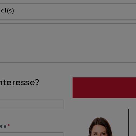
el(s)
nteresse?
*
one