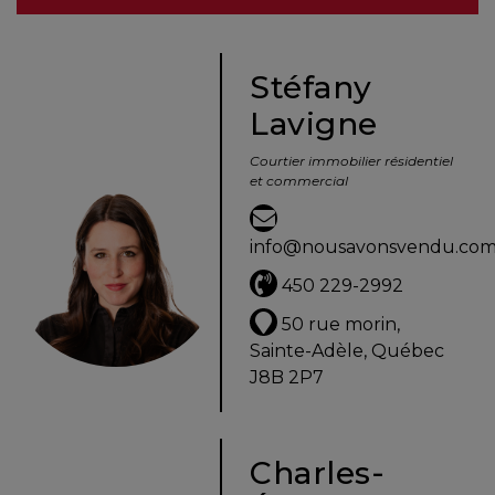
besoins
Stéfany
Lavigne
VENDRE
Courtier immobilier résidentiel
et commercial
Évaluation
en
info@nousavonsvendu.co
ligne
450 229-2992
Avec
50 rue morin,
un
Sainte-Adèle, Québec
courtier
J8B 2P7
immobilier,
vous
êtes
Charles-
bien