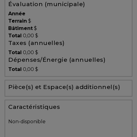
Évaluation (municipale)
Témoignages
Année
Blogue
Terrain
$
Bâtiment
$
Total
0,00 $
ACHAT
Taxes (annuelles)
Total
0,00 $
Dépenses/Énergie (annuelles)
Alerte
Total
0,00 $
immobilière
Pièce(s) et Espace(s) additionnel(s)
Avec
un
courtier
Caractéristiques
immobilier,
vous
Non-disponible
êtes
bien