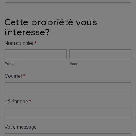
protégé!
Des
Cette propriété vous
outils
interesse?
pour
le
Formulaire
*
Nom complet
financement
Prénom
Nom
propriété
Devenir
propriétaire
Prénom
Nom
:
*
Courriel
UNE
EXCELLENTE
DÉCISION
!
*
Téléphone
Frais
de
démarrage
Votre message
: