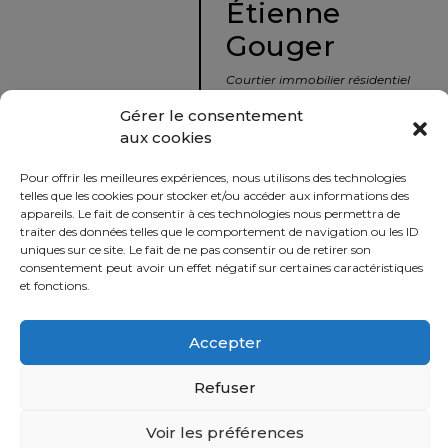
Étienne
protégé!
Gouger
Le
courtier
Courtier immobilier résidentiel
immobilier
et commercial
Gérer le consentement
:
aux cookies
votre
info@nousavonsvendu.co
chemin
Pour offrir les meilleures expériences, nous utilisons des technologies
vers
450 229-2992
telles que les cookies pour stocker et/ou accéder aux informations des
la
appareils. Le fait de consentir à ces technologies nous permettra de
50 rue morin,
traiter des données telles que le comportement de navigation ou les ID
tranquillité
uniques sur ce site. Le fait de ne pas consentir ou de retirer son
Sainte-Adèle, Québec
d’esprit
consentement peut avoir un effet négatif sur certaines caractéristiques
J8B 2P7
et fonctions.
Le
défi
Accepter
Imprimer
Partager
de
vendre
Refuser
à
juste
Voir les préférences
Politique
prix