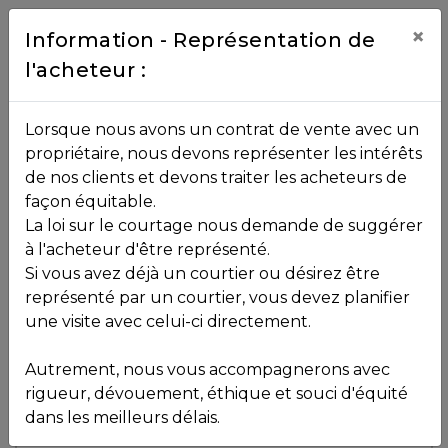
Contact
×
Information - Représentation de
l'acheteur :
450.229.2992
NOS
Lorsque nous avons un contrat de vente avec un
PROPRIÉTÉS
propriétaire, nous devons représenter les intérêts
Toutes les propriétés
de nos clients et devons traiter les acheteurs de
façon équitable.
, , ,
La loi sur le courtage nous demande de suggérer
Vendu
VOS
,
J0T 1L0
à l'acheteur d'être représenté.
COURTIERS
Si vous avez déjà un courtier ou désirez être
représenté par un courtier, vous devez planifier
Voir plus de photos
une visite avec celui-ci directement.
MLS: 17007223
Notre
Autrement, nous vous accompagnerons avec
Équipe
rigueur, dévouement, éthique et souci d'équité
dans les meilleurs délais.
Partenaires