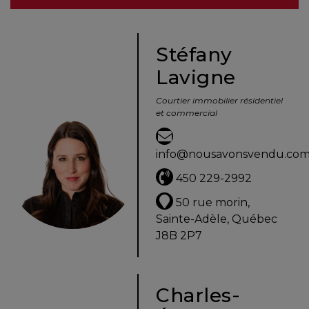
besoins
Stéfany
Lavigne
VENDRE
Courtier immobilier résidentiel
et commercial
Évaluation
en
info@nousavonsvendu.co
ligne
450 229-2992
Avec
50 rue morin,
un
Sainte-Adèle, Québec
courtier
J8B 2P7
immobilier,
vous
êtes
Charles-
bien