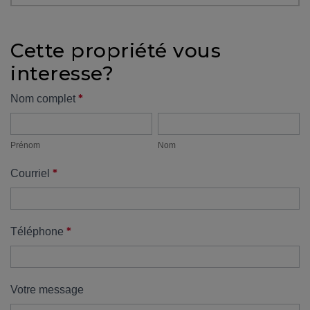
protégé!
Des
Cette propriété vous
outils
interesse?
pour
le
Formulaire
*
Nom complet
financement
Prénom
Nom
propriété
Devenir
propriétaire
Prénom
Nom
:
*
Courriel
UNE
EXCELLENTE
DÉCISION
!
*
Téléphone
Frais
de
démarrage
Votre message
: