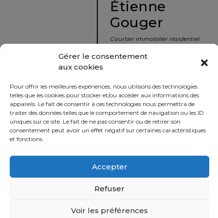
Étienne
protégé!
Gouger
Le
courtier
Courtier immobilier résidentiel
immobilier
et commercial
Gérer le consentement
:
aux cookies
votre
info@nousavonsvendu.co
chemin
Pour offrir les meilleures expériences, nous utilisons des technologies
vers
450 229-2992
telles que les cookies pour stocker et/ou accéder aux informations des
la
appareils. Le fait de consentir à ces technologies nous permettra de
50 rue morin,
traiter des données telles que le comportement de navigation ou les ID
tranquillité
uniques sur ce site. Le fait de ne pas consentir ou de retirer son
Sainte-Adèle, Québec
d’esprit
consentement peut avoir un effet négatif sur certaines caractéristiques
J8B 2P7
et fonctions.
Le
défi
Accepter
Imprimer
Partager
de
vendre
Refuser
à
juste
Voir les préférences
Politique
prix