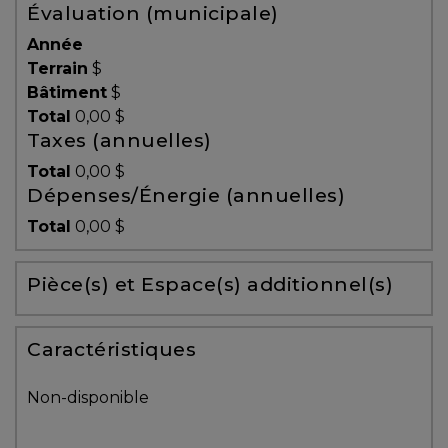
Évaluation (municipale)
Témoignages
Année
Blogue
Terrain
$
Bâtiment
$
Total
0,00 $
ACHAT
Taxes (annuelles)
Total
0,00 $
Dépenses/Énergie (annuelles)
Alerte
Total
0,00 $
immobilière
Pièce(s) et Espace(s) additionnel(s)
Avec
un
courtier
Caractéristiques
immobilier,
vous
Non-disponible
êtes
bien