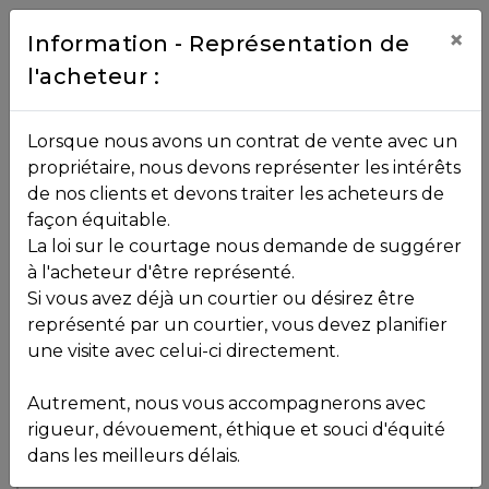
Contact
×
Information - Représentation de
l'acheteur :
450.229.2992
NOS
Lorsque nous avons un contrat de vente avec un
PROPRIÉTÉS
propriétaire, nous devons représenter les intérêts
Toutes les propriétés
de nos clients et devons traiter les acheteurs de
façon équitable.
, , ,
La loi sur le courtage nous demande de suggérer
Vendu
VOS
,
J0T 1L0
à l'acheteur d'être représenté.
COURTIERS
Si vous avez déjà un courtier ou désirez être
représenté par un courtier, vous devez planifier
Voir plus de photos
une visite avec celui-ci directement.
MLS: 17007223
Notre
Autrement, nous vous accompagnerons avec
Équipe
rigueur, dévouement, éthique et souci d'équité
dans les meilleurs délais.
Partenaires