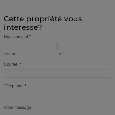
protégé!
Des
Cette propriété vous
outils
interesse?
pour
le
Formulaire
*
Nom complet
financement
Prénom
Nom
propriété
Devenir
propriétaire
Prénom
Nom
:
*
Courriel
UNE
EXCELLENTE
DÉCISION
!
*
Téléphone
Frais
de
démarrage
Votre message
: