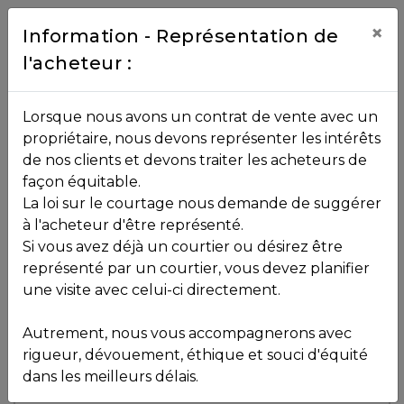
Contact
×
Information - Représentation de
l'acheteur :
450.229.2992
NOS
Lorsque nous avons un contrat de vente avec un
PROPRIÉTÉS
propriétaire, nous devons représenter les intérêts
Toutes les propriétés
de nos clients et devons traiter les acheteurs de
façon équitable.
, , ,
La loi sur le courtage nous demande de suggérer
Vendu
VOS
,
J0T 1L0
à l'acheteur d'être représenté.
COURTIERS
Si vous avez déjà un courtier ou désirez être
représenté par un courtier, vous devez planifier
Voir plus de photos
une visite avec celui-ci directement.
MLS: 12590502
Notre
Autrement, nous vous accompagnerons avec
Équipe
rigueur, dévouement, éthique et souci d'équité
dans les meilleurs délais.
Partenaires