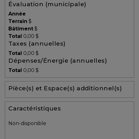
Évaluation (municipale)
Témoignages
Année
Blogue
Terrain
$
Bâtiment
$
Total
0,00 $
ACHAT
Taxes (annuelles)
Total
0,00 $
Dépenses/Énergie (annuelles)
Alerte
Total
0,00 $
immobilière
Pièce(s) et Espace(s) additionnel(s)
Avec
un
courtier
Caractéristiques
immobilier,
vous
Non-disponible
êtes
bien