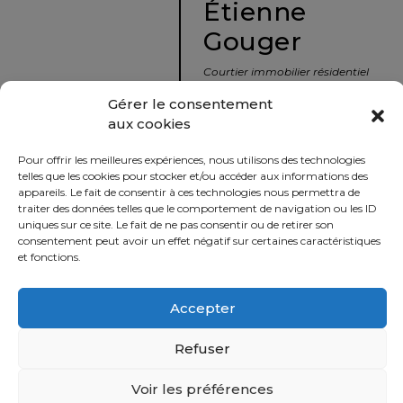
Étienne
protégé!
Gouger
Le
courtier
Courtier immobilier résidentiel
immobilier
et commercial
Gérer le consentement
:
aux cookies
votre
info@nousavonsvendu.co
chemin
Pour offrir les meilleures expériences, nous utilisons des technologies
vers
450 229-2992
telles que les cookies pour stocker et/ou accéder aux informations des
la
appareils. Le fait de consentir à ces technologies nous permettra de
50 rue morin,
traiter des données telles que le comportement de navigation ou les ID
tranquillité
uniques sur ce site. Le fait de ne pas consentir ou de retirer son
Sainte-Adèle, Québec
d’esprit
consentement peut avoir un effet négatif sur certaines caractéristiques
J8B 2P7
et fonctions.
Le
défi
Accepter
Imprimer
Partager
de
vendre
Refuser
à
juste
Voir les préférences
Politique
prix