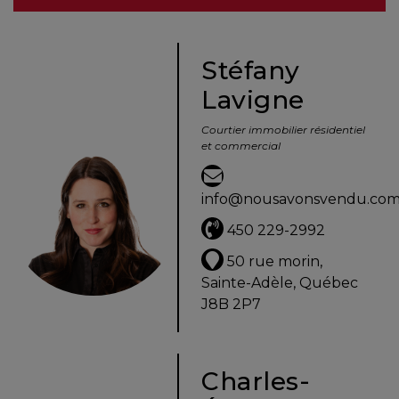
besoins
Stéfany
Lavigne
VENDRE
Courtier immobilier résidentiel
et commercial
Évaluation
en
info@nousavonsvendu.co
ligne
450 229-2992
Avec
50 rue morin,
un
Sainte-Adèle, Québec
courtier
J8B 2P7
immobilier,
vous
êtes
Charles-
bien