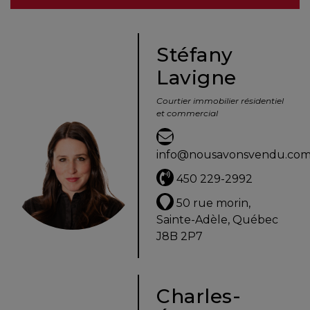
besoins
Stéfany
Lavigne
VENDRE
Courtier immobilier résidentiel
et commercial
Évaluation
en
info@nousavonsvendu.co
ligne
450 229-2992
Avec
50 rue morin,
un
Sainte-Adèle, Québec
courtier
J8B 2P7
immobilier,
vous
êtes
Charles-
bien