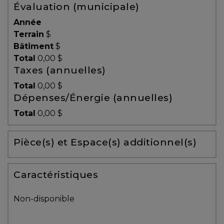
Évaluation (municipale)
Témoignages
Année
Blogue
Terrain
$
Bâtiment
$
Total
0,00 $
ACHAT
Taxes (annuelles)
Total
0,00 $
Dépenses/Énergie (annuelles)
Alerte
Total
0,00 $
immobilière
Pièce(s) et Espace(s) additionnel(s)
Avec
un
courtier
Caractéristiques
immobilier,
vous
Non-disponible
êtes
bien