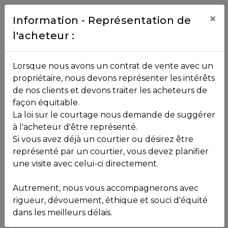
Contact
×
Information - Représentation de
l'acheteur :
450.229.2992
NOS
Lorsque nous avons un contrat de vente avec un
PROPRIÉTÉS
propriétaire, nous devons représenter les intérêts
Toutes les propriétés
de nos clients et devons traiter les acheteurs de
façon équitable.
, , ,
La loi sur le courtage nous demande de suggérer
Vendu
VOS
,
J0R1R4
à l'acheteur d'être représenté.
COURTIERS
Si vous avez déjà un courtier ou désirez être
représenté par un courtier, vous devez planifier
Voir plus de photos
une visite avec celui-ci directement.
MLS: 9778532
Notre
Autrement, nous vous accompagnerons avec
Équipe
rigueur, dévouement, éthique et souci d'équité
dans les meilleurs délais.
Partenaires