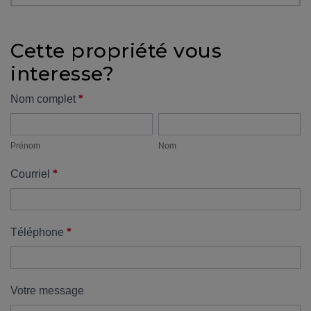
protégé!
Des
Cette propriété vous
outils
interesse?
pour
le
Formulaire
*
Nom complet
financement
Prénom
Nom
propriété
Devenir
propriétaire
Prénom
Nom
:
*
Courriel
UNE
EXCELLENTE
DÉCISION
!
*
Téléphone
Frais
de
démarrage
Votre message
: