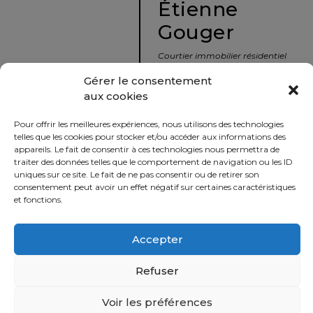
Étienne
protégé!
Gouger
Le
courtier
Courtier immobilier résidentiel
immobilier
et commercial
Gérer le consentement
:
aux cookies
votre
info@nousavonsvendu.co
chemin
Pour offrir les meilleures expériences, nous utilisons des technologies
vers
450 229-2992
telles que les cookies pour stocker et/ou accéder aux informations des
la
appareils. Le fait de consentir à ces technologies nous permettra de
50 rue morin,
traiter des données telles que le comportement de navigation ou les ID
tranquillité
uniques sur ce site. Le fait de ne pas consentir ou de retirer son
Sainte-Adèle, Québec
d’esprit
consentement peut avoir un effet négatif sur certaines caractéristiques
J8B 2P7
et fonctions.
Le
défi
Accepter
Imprimer
Partager
de
vendre
Refuser
à
juste
Voir les préférences
Politique
prix