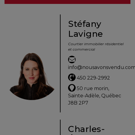
besoins
Stéfany
Lavigne
VENDRE
Courtier immobilier résidentiel
et commercial
Évaluation
en
info@nousavonsvendu.co
ligne
450 229-2992
Avec
50 rue morin,
un
Sainte-Adèle, Québec
courtier
J8B 2P7
immobilier,
vous
êtes
Charles-
bien