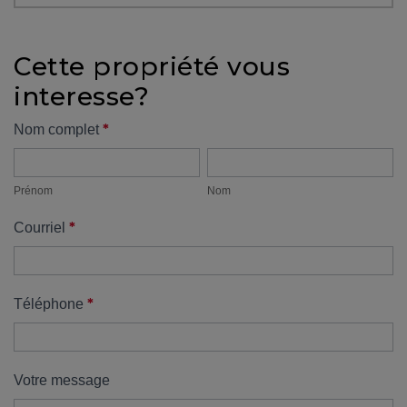
protégé!
Des
Cette propriété vous
outils
interesse?
pour
le
Formulaire
*
Nom complet
financement
Prénom
Nom
propriété
Devenir
propriétaire
Prénom
Nom
:
*
Courriel
UNE
EXCELLENTE
DÉCISION
!
*
Téléphone
Frais
de
démarrage
Votre message
: