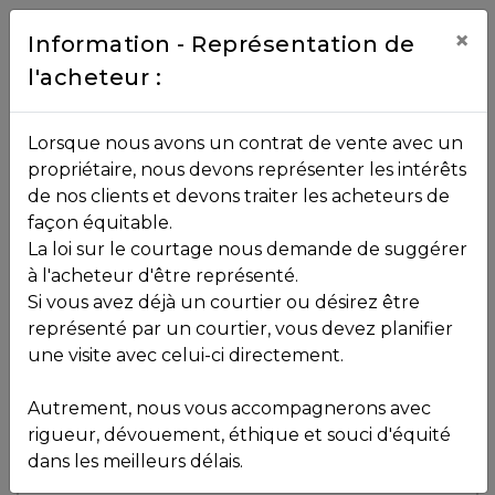
Contact
×
Information - Représentation de
l'acheteur :
450.229.2992
NOS
Lorsque nous avons un contrat de vente avec un
PROPRIÉTÉS
propriétaire, nous devons représenter les intérêts
Toutes les propriétés
de nos clients et devons traiter les acheteurs de
façon équitable.
, , ,
La loi sur le courtage nous demande de suggérer
Vendu
VOS
,
J8B 2E6
à l'acheteur d'être représenté.
COURTIERS
Si vous avez déjà un courtier ou désirez être
représenté par un courtier, vous devez planifier
Voir plus de photos
une visite avec celui-ci directement.
MLS: 26030672
Notre
Autrement, nous vous accompagnerons avec
Équipe
rigueur, dévouement, éthique et souci d'équité
dans les meilleurs délais.
Partenaires