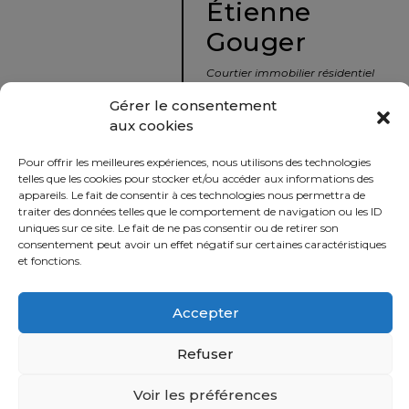
Étienne
protégé!
Gouger
Le
courtier
Courtier immobilier résidentiel
immobilier
et commercial
Gérer le consentement
:
aux cookies
votre
info@nousavonsvendu.co
chemin
Pour offrir les meilleures expériences, nous utilisons des technologies
vers
450 229-2992
telles que les cookies pour stocker et/ou accéder aux informations des
la
appareils. Le fait de consentir à ces technologies nous permettra de
50 rue morin,
traiter des données telles que le comportement de navigation ou les ID
tranquillité
uniques sur ce site. Le fait de ne pas consentir ou de retirer son
Sainte-Adèle, Québec
d’esprit
consentement peut avoir un effet négatif sur certaines caractéristiques
J8B 2P7
et fonctions.
Le
défi
Accepter
Imprimer
Partager
de
vendre
Refuser
à
juste
Voir les préférences
Politique
prix