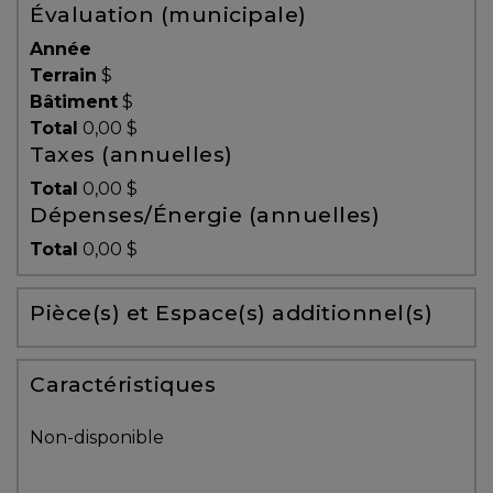
Évaluation (municipale)
Témoignages
Année
Blogue
Terrain
$
Bâtiment
$
Total
0,00 $
ACHAT
Taxes (annuelles)
Total
0,00 $
Dépenses/Énergie (annuelles)
Alerte
Total
0,00 $
immobilière
Pièce(s) et Espace(s) additionnel(s)
Avec
un
courtier
Caractéristiques
immobilier,
vous
Non-disponible
êtes
bien