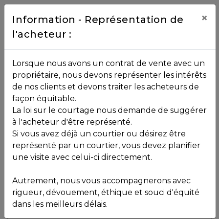
Contact
×
Information - Représentation de
l'acheteur :
450.229.2992
NOS
Lorsque nous avons un contrat de vente avec un
PROPRIÉTÉS
propriétaire, nous devons représenter les intérêts
Toutes les propriétés
de nos clients et devons traiter les acheteurs de
façon équitable.
, , ,
La loi sur le courtage nous demande de suggérer
Vendu
VOS
,
J0R 1R1
à l'acheteur d'être représenté.
COURTIERS
Si vous avez déjà un courtier ou désirez être
représenté par un courtier, vous devez planifier
Voir plus de photos
une visite avec celui-ci directement.
MLS: 17291557
Notre
Autrement, nous vous accompagnerons avec
Équipe
rigueur, dévouement, éthique et souci d'équité
dans les meilleurs délais.
Partenaires