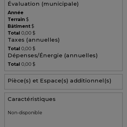
Évaluation (municipale)
Témoignages
Année
Blogue
Terrain
$
Bâtiment
$
Total
0,00 $
ACHAT
Taxes (annuelles)
Total
0,00 $
Dépenses/Énergie (annuelles)
Alerte
Total
0,00 $
immobilière
Pièce(s) et Espace(s) additionnel(s)
Avec
un
courtier
Caractéristiques
immobilier,
vous
Non-disponible
êtes
bien