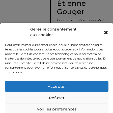
Étienne
protégé!
Gouger
Le
courtier
Courtier immobilier résidentiel
immobilier
et commercial
Gérer le consentement
:
aux cookies
votre
info@nousavonsvendu.co
chemin
Pour offrir les meilleures expériences, nous utilisons des technologies
vers
450 229-2992
telles que les cookies pour stocker et/ou accéder aux informations des
la
appareils. Le fait de consentir à ces technologies nous permettra de
50 rue morin,
traiter des données telles que le comportement de navigation ou les ID
tranquillité
uniques sur ce site. Le fait de ne pas consentir ou de retirer son
Sainte-Adèle, Québec
d’esprit
consentement peut avoir un effet négatif sur certaines caractéristiques
J8B 2P7
et fonctions.
Le
défi
Accepter
Imprimer
Partager
de
vendre
Refuser
à
juste
Voir les préférences
Politique
prix