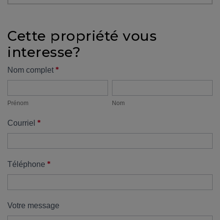
protégé!
Des
Cette propriété vous
outils
interesse?
pour
le
Formulaire
*
Nom complet
financement
Prénom
Nom
propriété
Devenir
propriétaire
Prénom
Nom
:
*
Courriel
UNE
EXCELLENTE
DÉCISION
!
*
Téléphone
Frais
de
démarrage
Votre message
: