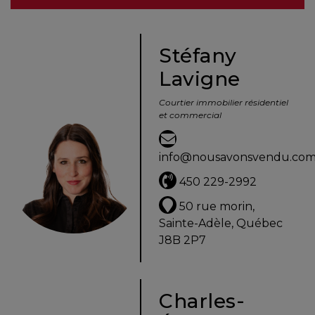
besoins
Stéfany
Lavigne
VENDRE
Courtier immobilier résidentiel
et commercial
Évaluation
en
info@nousavonsvendu.co
ligne
450 229-2992
Avec
50 rue morin,
un
Sainte-Adèle, Québec
courtier
J8B 2P7
immobilier,
vous
êtes
Charles-
bien