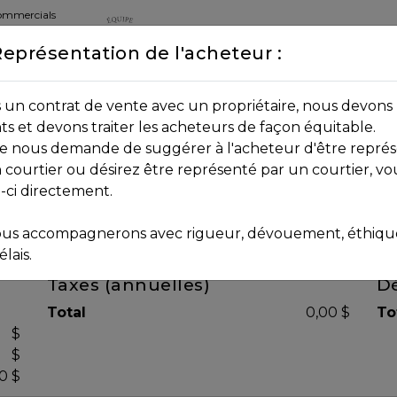
commercials
Représentation de l'acheteur :
DEPUIS 2013
8B 2P7
un contrat de vente avec un propriétaire, nous devons 
nts et devons traiter les acheteurs de façon équitable.
age nous demande de suggérer à l'acheteur d'être représ
 courtier ou désirez être représenté par un courtier, vo
i-ci directement.
us accompagnerons avec rigueur, dévouement, éthique 
lais.
Taxes (annuelles)
Dé
Total
0,00 $
To
$
$
0 $