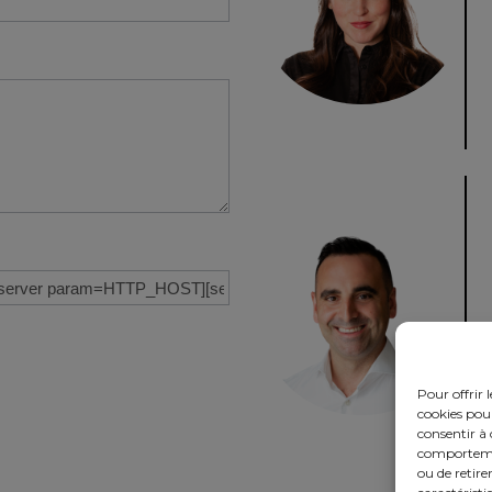
Pour offrir 
cookies pour
consentir à 
comportement
ou de retire