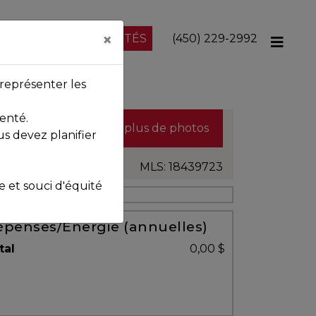
×
NOS PROPRIÉTÉS
(450) 229-2992
représenter les
enté.
Voir plus de photos
us devez planifier
MLS: 18439723
et souci d'équité
penses/Énergie (annuelles)
tal
0,00 $