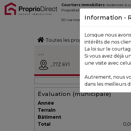
Courtiers immobiliers
résidentiels & 
Blogue
Propriétaires de la place d’affaire
Information - 
Contact
50 rue morin,
Sainte-Adèle
, Québec J
Lorsque nous avons 
450.229.2992
Toutes les propriétés
intérêts de nos clie
La loi sur le court
NOS
, , ,
Si vous avez déjà un
PROPRIÉTÉS
Vendu
une visite avec celu
,
J7Z 6Y1
Autrement, nous vo
VOS
dans les meilleurs dé
COURTIERS
Évaluation (municipale)
Année
Terrain
Notre
Bâtiment
Équipe
Total
0,0