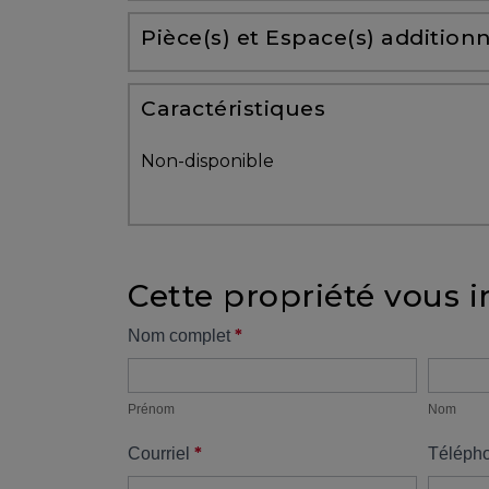
Partenaires
Pièce(s) et Espace(s) additionn
Témoignages
Caractéristiques
ACHAT
Non-disponible
Cette propriété vous i
VENDRE
Formulaire
*
Nom complet
Prénom
Nom
propriété
Alerte
immobilière
Prénom
Nom
*
Courriel
Téléph
Avec
un