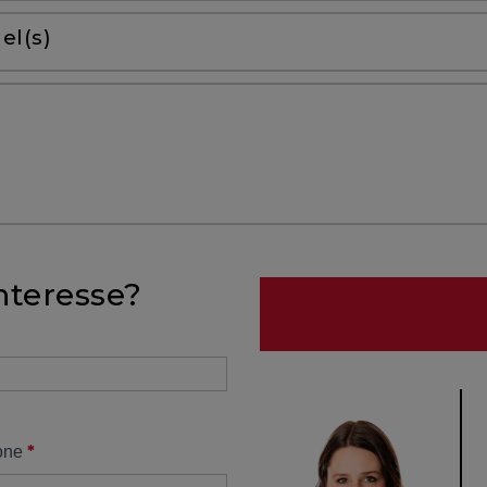
el(s)
nteresse?
*
one