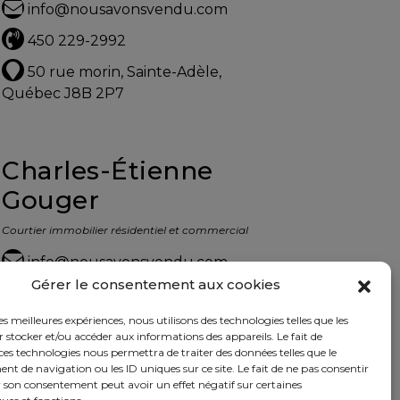
info@nousavonsvendu.com
450 229-2992
50 rue morin, Sainte-Adèle,
Québec J8B 2P7
Charles-Étienne
Gouger
Courtier immobilier résidentiel et commercial
info@nousavonsvendu.com
Gérer le consentement aux cookies
450 229-2992
les meilleures expériences, nous utilisons des technologies telles que les
50 rue morin, Sainte-Adèle,
 stocker et/ou accéder aux informations des appareils. Le fait de
Québec J8B 2P7
ces technologies nous permettra de traiter des données telles que le
 de navigation ou les ID uniques sur ce site. Le fait de ne pas consentir
r son consentement peut avoir un effet négatif sur certaines