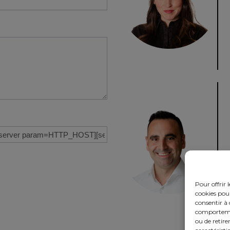
Pour offrir 
cookies pour
consentir à 
comportement
ou de retire