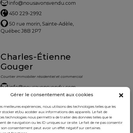
info@nousavonsvendu.com
450 229-2992
50 rue morin, Sainte-Adèle,
Québec J8B 2P7
Charles-Étienne
Gouger
Courtier immobilier résidentiel et commercial
info@nousavonsvendu.com
Gérer le consentement aux cookies
450 229-2992
les meilleures expériences, nous utilisons des technologies telles que les
50 rue morin, Sainte-Adèle,
 stocker et/ou accéder aux informations des appareils. Le fait de
Québec J8B 2P7
ces technologies nous permettra de traiter des données telles que le
 de navigation ou les ID uniques sur ce site. Le fait de ne pas consentir
r son consentement peut avoir un effet négatif sur certaines