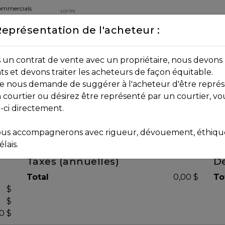
commercials
Représentation de l'acheteur :
DEPUIS 2013
8B 2P7
un contrat de vente avec un propriétaire, nous devons 
nts et devons traiter les acheteurs de façon équitable.
age nous demande de suggérer à l'acheteur d'être représ
 courtier ou désirez être représenté par un courtier, vo
i-ci directement.
us accompagnerons avec rigueur, dévouement, éthique 
lais.
Taxes (annuelles)
Dé
Total
0,00 $
To
$
$
0 $