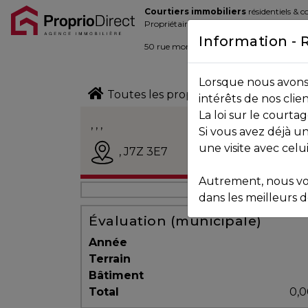
Courtiers immobiliers
résidentiels & 
Blogue
Propriétaires de la place d’affaire
Information - 
Contact
50 rue morin,
Sainte-Adèle
, Québec J
Lorsque nous avons 
450.229.2992
Toutes les propriétés
intérêts de nos clie
La loi sur le court
NOS
, , ,
Si vous avez déjà un
PROPRIÉTÉS
Vendu
une visite avec celu
,
J7Z 3E7
Autrement, nous vo
VOS
dans les meilleurs dé
COURTIERS
Évaluation (municipale)
Année
Terrain
Notre
Bâtiment
Équipe
Total
0,0