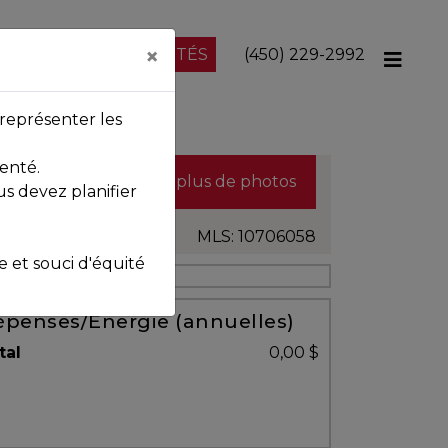
×
NOS PROPRIÉTÉS
(450) 229-2992
représenter les
enté.
Voir plus de photos
us devez planifier
MLS: 10706058
et souci d'équité
penses/Énergie (annuelles)
tal
0,00 $