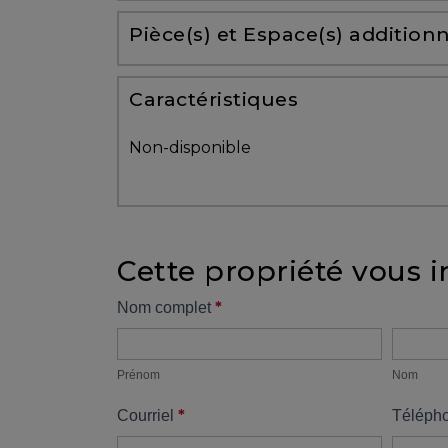
Partenaires
Pièce(s) et Espace(s) additionn
Témoignages
Caractéristiques
ACHAT
Non-disponible
Cette propriété vous i
VENDRE
Formulaire
*
Nom complet
Prénom
Nom
propriété
Alerte
immobilière
Prénom
Nom
*
Courriel
Téléph
Avec
un