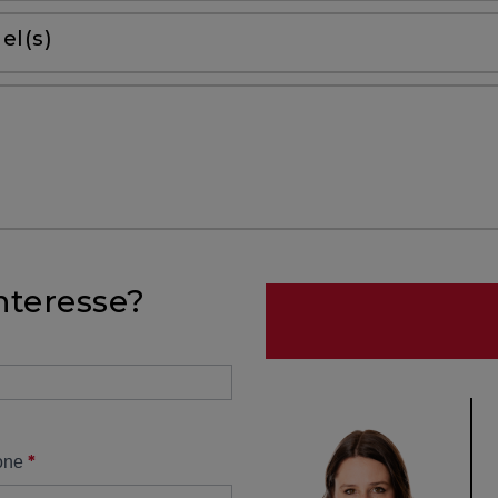
el(s)
nteresse?
*
one