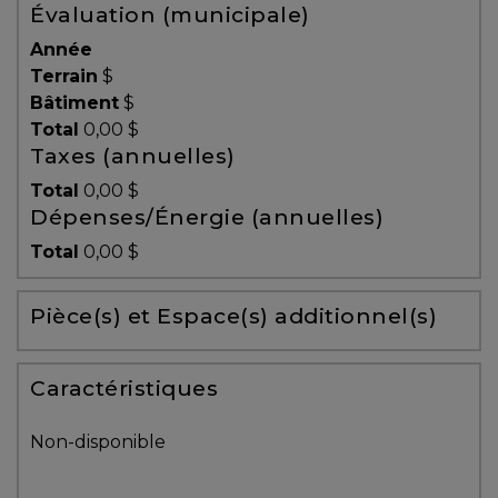
Évaluation (municipale)
Témoignages
Année
Blogue
Terrain
$
Bâtiment
$
Total
0,00 $
ACHAT
Taxes (annuelles)
Total
0,00 $
Dépenses/Énergie (annuelles)
Alerte
Total
0,00 $
immobilière
Pièce(s) et Espace(s) additionnel(s)
Avec
un
courtier
Caractéristiques
immobilier,
vous
Non-disponible
êtes
bien