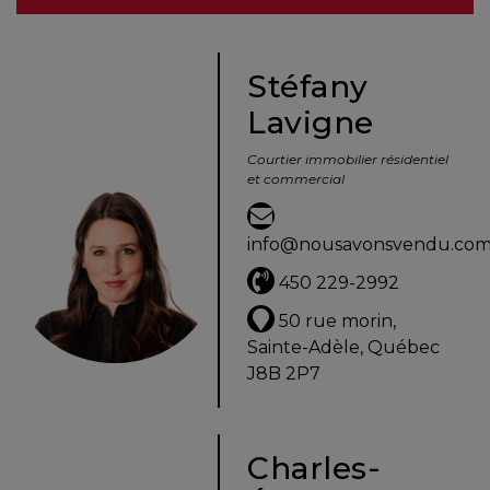
besoins
Stéfany
Lavigne
VENDRE
Courtier immobilier résidentiel
et commercial
Évaluation
en
info@nousavonsvendu.co
ligne
450 229-2992
Avec
50 rue morin,
un
Sainte-Adèle, Québec
courtier
J8B 2P7
immobilier,
vous
êtes
Charles-
bien