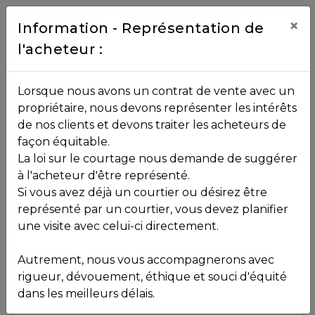
Contact
×
Information - Représentation de
l'acheteur :
450.229.2992
NOS
Lorsque nous avons un contrat de vente avec un
PROPRIÉTÉS
propriétaire, nous devons représenter les intérêts
Toutes les propriétés
de nos clients et devons traiter les acheteurs de
façon équitable.
, , ,
La loi sur le courtage nous demande de suggérer
Vendu
VOS
,
J0T 2R0
à l'acheteur d'être représenté.
COURTIERS
Si vous avez déjà un courtier ou désirez être
représenté par un courtier, vous devez planifier
Voir plus de photos
une visite avec celui-ci directement.
MLS: 21353812
Notre
Autrement, nous vous accompagnerons avec
Équipe
rigueur, dévouement, éthique et souci d'équité
dans les meilleurs délais.
Partenaires