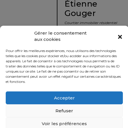
Étienne
protégé!
Gouger
Le
courtier
Courtier immobilier résidentiel
immobilier
et commercial
Gérer le consentement
:
aux cookies
votre
info@nousavonsvendu.co
chemin
Pour offrir les meilleures expériences, nous utilisons des technologies
vers
450 229-2992
telles que les cookies pour stocker et/ou accéder aux informations des
la
appareils. Le fait de consentir à ces technologies nous permettra de
50 rue morin,
traiter des données telles que le comportement de navigation ou les ID
tranquillité
uniques sur ce site. Le fait de ne pas consentir ou de retirer son
Sainte-Adèle, Québec
d’esprit
consentement peut avoir un effet négatif sur certaines caractéristiques
J8B 2P7
et fonctions.
Le
défi
Accepter
Imprimer
Partager
de
vendre
Refuser
à
juste
Voir les préférences
Politique
prix