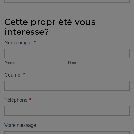
protégé!
Des
Cette propriété vous
outils
interesse?
pour
le
Formulaire
*
Nom complet
financement
Prénom
Nom
propriété
Devenir
propriétaire
Prénom
Nom
:
*
Courriel
UNE
EXCELLENTE
DÉCISION
!
*
Téléphone
Frais
de
démarrage
Votre message
: