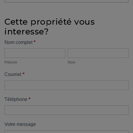
protégé!
Des
Cette propriété vous
outils
interesse?
pour
le
Formulaire
*
Nom complet
financement
Prénom
Nom
propriété
Devenir
propriétaire
Prénom
Nom
:
*
Courriel
UNE
EXCELLENTE
DÉCISION
!
*
Téléphone
Frais
de
démarrage
Votre message
: