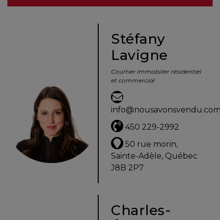
besoins
Stéfany
Lavigne
VENDRE
Courtier immobilier résidentiel
et commercial
Évaluation
en
info@nousavonsvendu.co
ligne
450 229-2992
Avec
50 rue morin,
un
Sainte-Adèle, Québec
courtier
J8B 2P7
immobilier,
vous
êtes
Charles-
bien