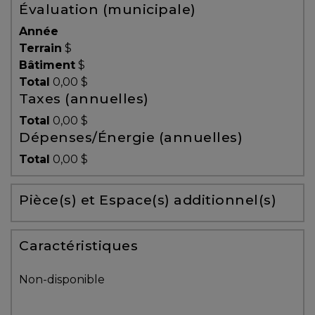
Évaluation (municipale)
Témoignages
Année
Blogue
Terrain
$
Bâtiment
$
Total
0,00 $
ACHAT
Taxes (annuelles)
Total
0,00 $
Dépenses/Énergie (annuelles)
Alerte
Total
0,00 $
immobilière
Pièce(s) et Espace(s) additionnel(s)
Avec
un
courtier
Caractéristiques
immobilier,
vous
Non-disponible
êtes
bien