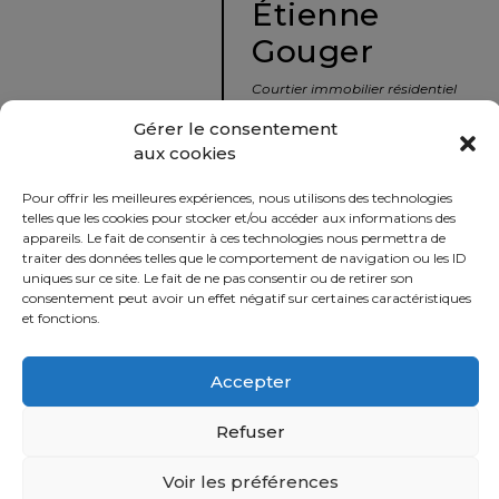
Étienne
protégé!
Gouger
Le
courtier
Courtier immobilier résidentiel
immobilier
et commercial
Gérer le consentement
:
aux cookies
votre
info@nousavonsvendu.co
chemin
Pour offrir les meilleures expériences, nous utilisons des technologies
vers
450 229-2992
telles que les cookies pour stocker et/ou accéder aux informations des
la
appareils. Le fait de consentir à ces technologies nous permettra de
50 rue morin,
traiter des données telles que le comportement de navigation ou les ID
tranquillité
uniques sur ce site. Le fait de ne pas consentir ou de retirer son
Sainte-Adèle, Québec
d’esprit
consentement peut avoir un effet négatif sur certaines caractéristiques
J8B 2P7
et fonctions.
Le
défi
Accepter
Imprimer
Partager
de
vendre
Refuser
à
juste
Voir les préférences
Politique
prix