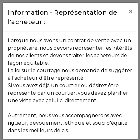
Contact
×
Information - Représentation de
l'acheteur :
450.229.2992
NOS
Lorsque nous avons un contrat de vente avec un
PROPRIÉTÉS
propriétaire, nous devons représenter les intérêts
Toutes les propriétés
de nos clients et devons traiter les acheteurs de
façon équitable.
, , ,
La loi sur le courtage nous demande de suggérer
Vendu
VOS
,
J8B 3A7
à l'acheteur d'être représenté.
COURTIERS
Si vous avez déjà un courtier ou désirez être
représenté par un courtier, vous devez planifier
Voir plus de photos
une visite avec celui-ci directement.
MLS: 16611499
Notre
Autrement, nous vous accompagnerons avec
Équipe
rigueur, dévouement, éthique et souci d'équité
dans les meilleurs délais.
Partenaires