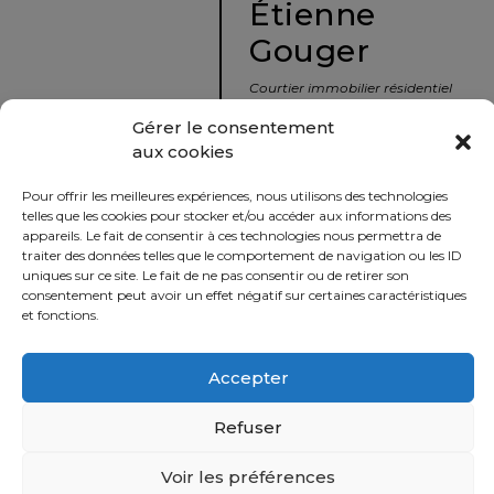
Étienne
protégé!
Gouger
Le
courtier
Courtier immobilier résidentiel
immobilier
et commercial
Gérer le consentement
:
aux cookies
votre
info@nousavonsvendu.co
chemin
Pour offrir les meilleures expériences, nous utilisons des technologies
vers
450 229-2992
telles que les cookies pour stocker et/ou accéder aux informations des
la
appareils. Le fait de consentir à ces technologies nous permettra de
50 rue morin,
traiter des données telles que le comportement de navigation ou les ID
tranquillité
uniques sur ce site. Le fait de ne pas consentir ou de retirer son
Sainte-Adèle, Québec
d’esprit
consentement peut avoir un effet négatif sur certaines caractéristiques
J8B 2P7
et fonctions.
Le
défi
Accepter
Imprimer
Partager
de
vendre
Refuser
à
juste
Voir les préférences
Politique
prix