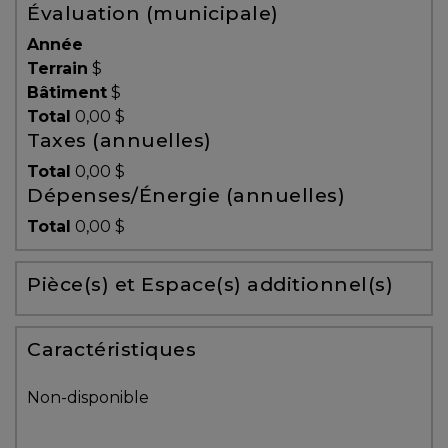
Évaluation (municipale)
Témoignages
Année
Blogue
Terrain
$
Bâtiment
$
Total
0,00 $
ACHAT
Taxes (annuelles)
Total
0,00 $
Dépenses/Énergie (annuelles)
Alerte
Total
0,00 $
immobilière
Pièce(s) et Espace(s) additionnel(s)
Avec
un
courtier
Caractéristiques
immobilier,
vous
Non-disponible
êtes
bien