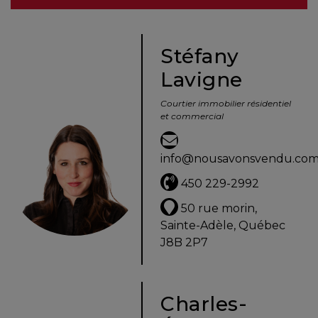
besoins
Stéfany
Lavigne
VENDRE
Courtier immobilier résidentiel
et commercial
Évaluation
en
info@nousavonsvendu.co
ligne
450 229-2992
Avec
50 rue morin,
un
Sainte-Adèle, Québec
courtier
J8B 2P7
immobilier,
vous
êtes
Charles-
bien