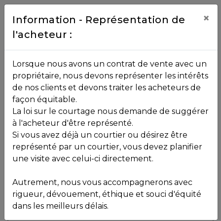
Contact
×
Information - Représentation de
l'acheteur :
450.229.2992
NOS
Lorsque nous avons un contrat de vente avec un
PROPRIÉTÉS
propriétaire, nous devons représenter les intérêts
Toutes les propriétés
de nos clients et devons traiter les acheteurs de
façon équitable.
, , ,
La loi sur le courtage nous demande de suggérer
Vendu
VOS
,
J7Z 7A9
à l'acheteur d'être représenté.
COURTIERS
Si vous avez déjà un courtier ou désirez être
représenté par un courtier, vous devez planifier
Voir plus de photos
une visite avec celui-ci directement.
MLS: 17039358
Notre
Autrement, nous vous accompagnerons avec
Équipe
rigueur, dévouement, éthique et souci d'équité
dans les meilleurs délais.
Partenaires