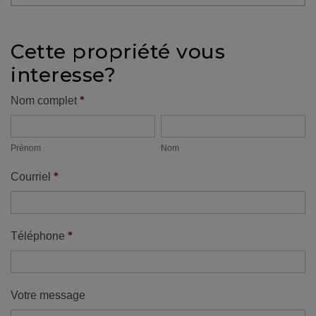
protégé!
Des
Cette propriété vous
outils
interesse?
pour
le
Formulaire
*
Nom complet
financement
Prénom
Nom
propriété
Devenir
propriétaire
Prénom
Nom
:
*
Courriel
UNE
EXCELLENTE
DÉCISION
!
*
Téléphone
Frais
de
démarrage
Votre message
: