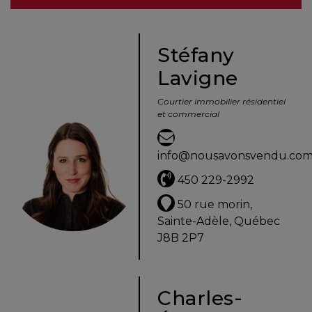
besoins
Stéfany
Lavigne
VENDRE
Courtier immobilier résidentiel
et commercial
Évaluation
en
info@nousavonsvendu.co
ligne
450 229-2992
Avec
50 rue morin,
un
Sainte-Adèle, Québec
courtier
J8B 2P7
immobilier,
vous
êtes
Charles-
bien