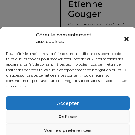
Étienne
protégé!
Gouger
Le
courtier
Courtier immobilier résidentiel
immobilier
et commercial
Gérer le consentement
:
aux cookies
votre
info@nousavonsvendu.co
chemin
Pour offrir les meilleures expériences, nous utilisons des technologies
vers
450 229-2992
telles que les cookies pour stocker et/ou accéder aux informations des
la
appareils. Le fait de consentir à ces technologies nous permettra de
50 rue morin,
traiter des données telles que le comportement de navigation ou les ID
tranquillité
uniques sur ce site. Le fait de ne pas consentir ou de retirer son
Sainte-Adèle, Québec
d’esprit
consentement peut avoir un effet négatif sur certaines caractéristiques
J8B 2P7
et fonctions.
Le
défi
Accepter
Imprimer
Partager
de
vendre
Refuser
à
juste
Voir les préférences
Politique
prix