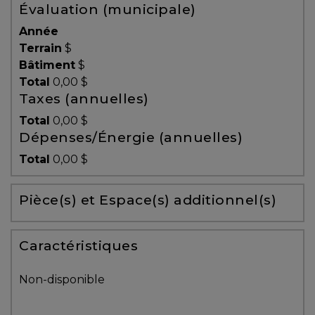
Évaluation (municipale)
Témoignages
Année
Blogue
Terrain
$
Bâtiment
$
Total
0,00 $
ACHAT
Taxes (annuelles)
Total
0,00 $
Dépenses/Énergie (annuelles)
Alerte
Total
0,00 $
immobilière
Pièce(s) et Espace(s) additionnel(s)
Avec
un
courtier
Caractéristiques
immobilier,
vous
Non-disponible
êtes
bien