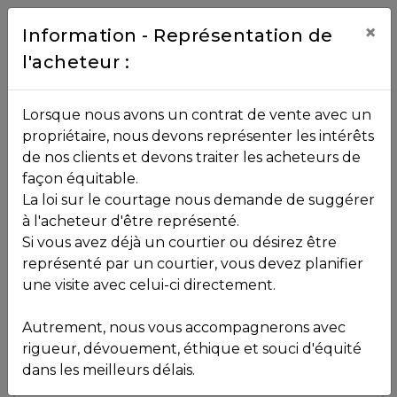
Contact
×
Information - Représentation de
l'acheteur :
450.229.2992
NOS
Lorsque nous avons un contrat de vente avec un
PROPRIÉTÉS
propriétaire, nous devons représenter les intérêts
Toutes les propriétés
de nos clients et devons traiter les acheteurs de
façon équitable.
, , ,
La loi sur le courtage nous demande de suggérer
Vendu
VOS
,
J7C 5R9
à l'acheteur d'être représenté.
COURTIERS
Si vous avez déjà un courtier ou désirez être
représenté par un courtier, vous devez planifier
Voir plus de photos
une visite avec celui-ci directement.
MLS: 10367971
Notre
Autrement, nous vous accompagnerons avec
Équipe
rigueur, dévouement, éthique et souci d'équité
dans les meilleurs délais.
Partenaires