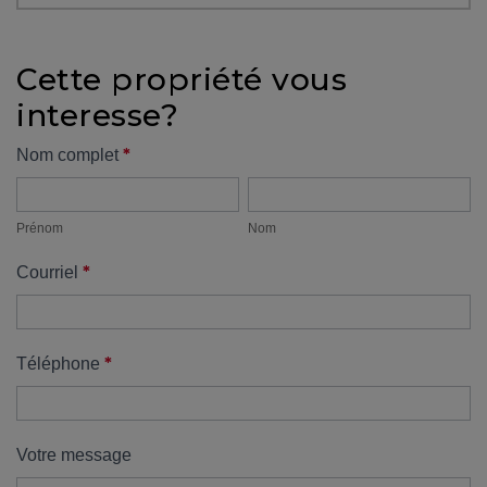
protégé!
Des
Cette propriété vous
outils
interesse?
pour
le
Formulaire
*
Nom complet
financement
Prénom
Nom
propriété
Devenir
propriétaire
Prénom
Nom
:
*
Courriel
UNE
EXCELLENTE
DÉCISION
!
*
Téléphone
Frais
de
démarrage
Votre message
: