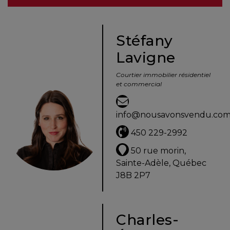
besoins
Stéfany
Lavigne
VENDRE
Courtier immobilier résidentiel
et commercial
Évaluation
en
info@nousavonsvendu.co
ligne
450 229-2992
Avec
50 rue morin,
un
Sainte-Adèle, Québec
courtier
J8B 2P7
immobilier,
vous
êtes
Charles-
bien