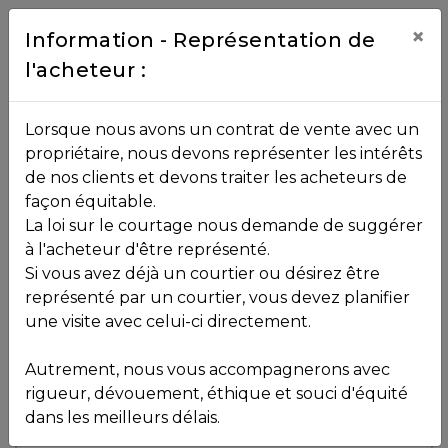
Contact
×
Information - Représentation de
l'acheteur :
450.229.2992
NOS
Lorsque nous avons un contrat de vente avec un
PROPRIÉTÉS
propriétaire, nous devons représenter les intérêts
Toutes les propriétés
de nos clients et devons traiter les acheteurs de
façon équitable.
, , ,
La loi sur le courtage nous demande de suggérer
Vendu
VOS
,
J7Y 4N4
à l'acheteur d'être représenté.
COURTIERS
Si vous avez déjà un courtier ou désirez être
représenté par un courtier, vous devez planifier
Voir plus de photos
une visite avec celui-ci directement.
MLS: 28856525
Notre
Autrement, nous vous accompagnerons avec
Équipe
rigueur, dévouement, éthique et souci d'équité
dans les meilleurs délais.
Partenaires