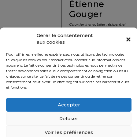
Étienne
protégé!
Gouger
Le
courtier
Courtier immobilier résidentiel
immobilier
et commercial
Gérer le consentement
:
aux cookies
votre
info@nousavonsvendu.co
chemin
Pour offrir les meilleures expériences, nous utilisons des technologies
vers
450 229-2992
telles que les cookies pour stocker et/ou accéder aux informations des
la
appareils. Le fait de consentir à ces technologies nous permettra de
50 rue morin,
traiter des données telles que le comportement de navigation ou les ID
tranquillité
uniques sur ce site. Le fait de ne pas consentir ou de retirer son
Sainte-Adèle, Québec
d’esprit
consentement peut avoir un effet négatif sur certaines caractéristiques
J8B 2P7
et fonctions.
Le
défi
Accepter
Imprimer
Partager
de
vendre
Refuser
à
juste
Voir les préférences
Politique
prix