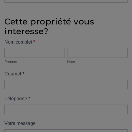
protégé!
Des
Cette propriété vous
outils
interesse?
pour
le
Formulaire
*
Nom complet
financement
Prénom
Nom
propriété
Devenir
propriétaire
Prénom
Nom
:
*
Courriel
UNE
EXCELLENTE
DÉCISION
!
*
Téléphone
Frais
de
démarrage
Votre message
: