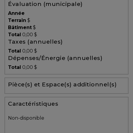
Évaluation (municipale)
Témoignages
Année
Blogue
Terrain
$
Bâtiment
$
Total
0,00 $
ACHAT
Taxes (annuelles)
Total
0,00 $
Dépenses/Énergie (annuelles)
Alerte
Total
0,00 $
immobilière
Pièce(s) et Espace(s) additionnel(s)
Avec
un
courtier
Caractéristiques
immobilier,
vous
Non-disponible
êtes
bien