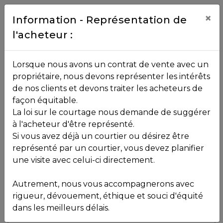
Contact
×
Information - Représentation de
l'acheteur :
450.229.2992
NOS
Lorsque nous avons un contrat de vente avec un
PROPRIÉTÉS
propriétaire, nous devons représenter les intérêts
Toutes les propriétés
de nos clients et devons traiter les acheteurs de
façon équitable.
, , ,
La loi sur le courtage nous demande de suggérer
Vendu
VOS
,
J8C 1N4
à l'acheteur d'être représenté.
COURTIERS
Si vous avez déjà un courtier ou désirez être
représenté par un courtier, vous devez planifier
Voir plus de photos
une visite avec celui-ci directement.
MLS: 9191120
Notre
Autrement, nous vous accompagnerons avec
Équipe
rigueur, dévouement, éthique et souci d'équité
dans les meilleurs délais.
Partenaires