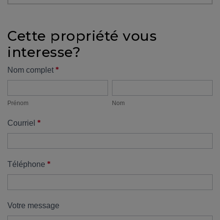
protégé!
Des
Cette propriété vous
outils
interesse?
pour
le
Formulaire
*
Nom complet
financement
Prénom
Nom
propriété
Devenir
propriétaire
Prénom
Nom
:
*
Courriel
UNE
EXCELLENTE
DÉCISION
!
*
Téléphone
Frais
de
démarrage
Votre message
: