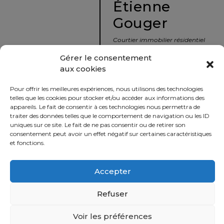
Étienne
protégé!
Gouger
Le
courtier
Courtier immobilier résidentiel
immobilier
et commercial
Gérer le consentement
:
aux cookies
votre
info@nousavonsvendu.co
chemin
Pour offrir les meilleures expériences, nous utilisons des technologies
vers
450 229-2992
telles que les cookies pour stocker et/ou accéder aux informations des
la
appareils. Le fait de consentir à ces technologies nous permettra de
50 rue morin,
traiter des données telles que le comportement de navigation ou les ID
tranquillité
uniques sur ce site. Le fait de ne pas consentir ou de retirer son
Sainte-Adèle, Québec
d’esprit
consentement peut avoir un effet négatif sur certaines caractéristiques
J8B 2P7
et fonctions.
Le
défi
Accepter
Imprimer
Partager
de
vendre
Refuser
à
juste
Voir les préférences
Politique
prix