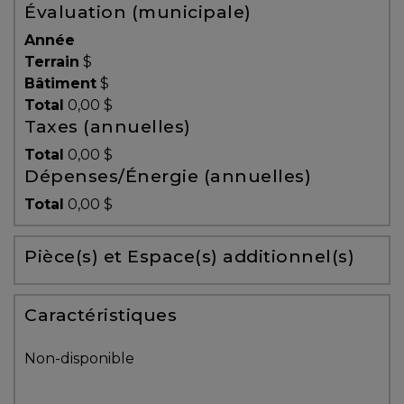
Évaluation (municipale)
Témoignages
Année
Blogue
Terrain
$
Bâtiment
$
Total
0,00 $
ACHAT
Taxes (annuelles)
Total
0,00 $
Dépenses/Énergie (annuelles)
Alerte
Total
0,00 $
immobilière
Pièce(s) et Espace(s) additionnel(s)
Avec
un
courtier
Caractéristiques
immobilier,
vous
Non-disponible
êtes
bien