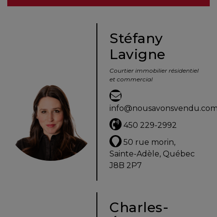
besoins
Stéfany
Lavigne
VENDRE
Courtier immobilier résidentiel
et commercial
Évaluation
en
info@nousavonsvendu.co
ligne
450 229-2992
Avec
50 rue morin,
un
Sainte-Adèle, Québec
courtier
J8B 2P7
immobilier,
vous
êtes
Charles-
bien