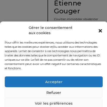
Étienne
protégé!
Gouger
Le
courtier
Courtier immobilier résidentiel
immobilier
et commercial
Gérer le consentement
:
aux cookies
votre
info@nousavonsvendu.co
chemin
Pour offrir les meilleures expériences, nous utilisons des technologies
vers
450 229-2992
telles que les cookies pour stocker et/ou accéder aux informations des
la
appareils. Le fait de consentir à ces technologies nous permettra de
50 rue morin,
traiter des données telles que le comportement de navigation ou les ID
tranquillité
uniques sur ce site. Le fait de ne pas consentir ou de retirer son
Sainte-Adèle, Québec
d’esprit
consentement peut avoir un effet négatif sur certaines caractéristiques
J8B 2P7
et fonctions.
Le
défi
Accepter
Imprimer
Partager
de
vendre
Refuser
à
juste
Voir les préférences
Politique
prix