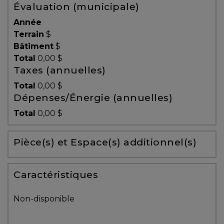
Évaluation (municipale)
Témoignages
Année
Blogue
Terrain
$
Bâtiment
$
Total
0,00 $
ACHAT
Taxes (annuelles)
Total
0,00 $
Dépenses/Énergie (annuelles)
Alerte
Total
0,00 $
immobilière
Pièce(s) et Espace(s) additionnel(s)
Avec
un
courtier
Caractéristiques
immobilier,
vous
Non-disponible
êtes
bien