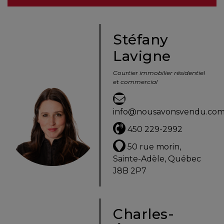
besoins
Stéfany
Lavigne
VENDRE
Courtier immobilier résidentiel
et commercial
Évaluation
en
info@nousavonsvendu.co
ligne
450 229-2992
Avec
50 rue morin,
un
Sainte-Adèle, Québec
courtier
J8B 2P7
immobilier,
vous
êtes
Charles-
bien