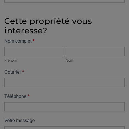
protégé!
Des
Cette propriété vous
outils
interesse?
pour
le
Formulaire
*
Nom complet
financement
Prénom
Nom
propriété
Devenir
propriétaire
Prénom
Nom
:
*
Courriel
UNE
EXCELLENTE
DÉCISION
!
*
Téléphone
Frais
de
démarrage
Votre message
: