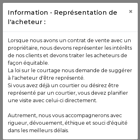
Contact
×
Information - Représentation de
l'acheteur :
450.229.2992
NOS
Lorsque nous avons un contrat de vente avec un
PROPRIÉTÉS
propriétaire, nous devons représenter les intérêts
Toutes les propriétés
de nos clients et devons traiter les acheteurs de
façon équitable.
, , ,
La loi sur le courtage nous demande de suggérer
Vendu
VOS
,
J8C 1N4
à l'acheteur d'être représenté.
COURTIERS
Si vous avez déjà un courtier ou désirez être
représenté par un courtier, vous devez planifier
Voir plus de photos
une visite avec celui-ci directement.
MLS: 9191120
Notre
Autrement, nous vous accompagnerons avec
Équipe
rigueur, dévouement, éthique et souci d'équité
dans les meilleurs délais.
Partenaires