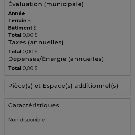
Évaluation (municipale)
Témoignages
Année
Blogue
Terrain
$
Bâtiment
$
Total
0,00 $
ACHAT
Taxes (annuelles)
Total
0,00 $
Dépenses/Énergie (annuelles)
Alerte
Total
0,00 $
immobilière
Pièce(s) et Espace(s) additionnel(s)
Avec
un
courtier
Caractéristiques
immobilier,
vous
Non-disponible
êtes
bien