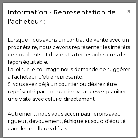
Contact
×
Information - Représentation de
l'acheteur :
450.229.2992
NOS
Lorsque nous avons un contrat de vente avec un
PROPRIÉTÉS
propriétaire, nous devons représenter les intérêts
Toutes les propriétés
de nos clients et devons traiter les acheteurs de
façon équitable.
, , ,
La loi sur le courtage nous demande de suggérer
Vendu
VOS
,
J0R 1R3
à l'acheteur d'être représenté.
COURTIERS
Si vous avez déjà un courtier ou désirez être
représenté par un courtier, vous devez planifier
Voir plus de photos
une visite avec celui-ci directement.
MLS: 27005995
Notre
Autrement, nous vous accompagnerons avec
Équipe
rigueur, dévouement, éthique et souci d'équité
dans les meilleurs délais.
Partenaires