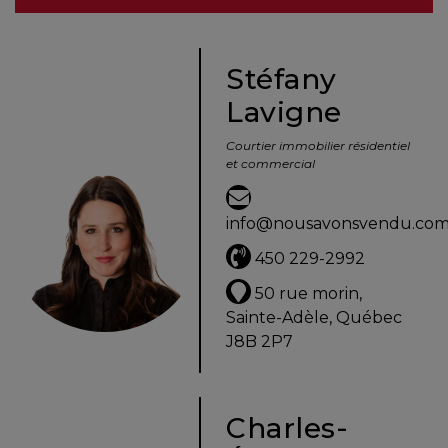
besoins
Stéfany
Lavigne
VENDRE
Courtier immobilier résidentiel
et commercial
Évaluation
en
info@nousavonsvendu.co
ligne
450 229-2992
Avec
50 rue morin,
un
Sainte-Adèle, Québec
courtier
J8B 2P7
immobilier,
vous
êtes
Charles-
bien