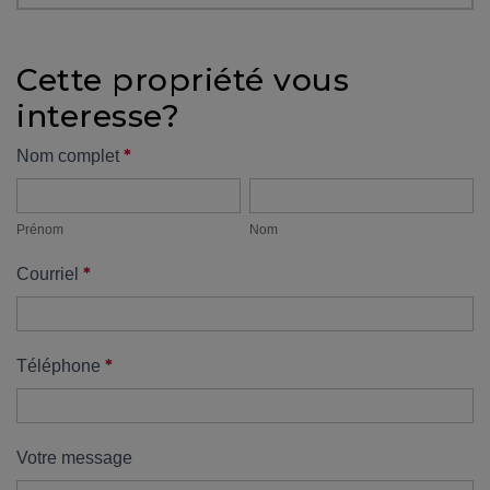
protégé!
Des
Cette propriété vous
outils
interesse?
pour
le
Formulaire
*
Nom complet
financement
Prénom
Nom
propriété
Devenir
propriétaire
Prénom
Nom
:
*
Courriel
UNE
EXCELLENTE
DÉCISION
!
*
Téléphone
Frais
de
démarrage
Votre message
: