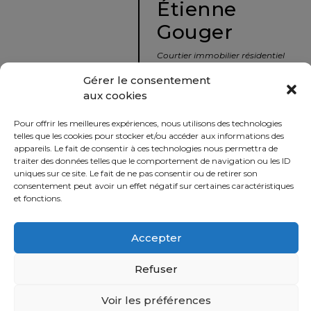
Étienne
protégé!
Gouger
Le
courtier
Courtier immobilier résidentiel
immobilier
et commercial
Gérer le consentement
:
aux cookies
votre
info@nousavonsvendu.co
chemin
Pour offrir les meilleures expériences, nous utilisons des technologies
vers
450 229-2992
telles que les cookies pour stocker et/ou accéder aux informations des
la
appareils. Le fait de consentir à ces technologies nous permettra de
50 rue morin,
traiter des données telles que le comportement de navigation ou les ID
tranquillité
uniques sur ce site. Le fait de ne pas consentir ou de retirer son
Sainte-Adèle, Québec
d’esprit
consentement peut avoir un effet négatif sur certaines caractéristiques
J8B 2P7
et fonctions.
Le
défi
Accepter
Imprimer
Partager
de
vendre
Refuser
à
juste
Voir les préférences
Politique
prix