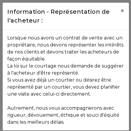
Contact
×
Information - Représentation de
l'acheteur :
450.229.2992
NOS
Lorsque nous avons un contrat de vente avec un
PROPRIÉTÉS
propriétaire, nous devons représenter les intérêts
Toutes les propriétés
de nos clients et devons traiter les acheteurs de
façon équitable.
, , ,
La loi sur le courtage nous demande de suggérer
Vendu
VOS
,
J2W 1L6
à l'acheteur d'être représenté.
COURTIERS
Si vous avez déjà un courtier ou désirez être
représenté par un courtier, vous devez planifier
Voir plus de photos
une visite avec celui-ci directement.
MLS: 23541427
Notre
Autrement, nous vous accompagnerons avec
Équipe
rigueur, dévouement, éthique et souci d'équité
dans les meilleurs délais.
Partenaires