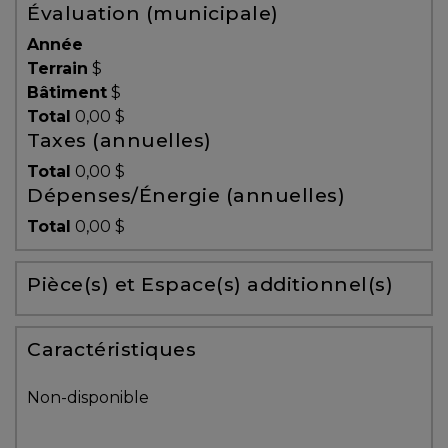
Évaluation (municipale)
Témoignages
Année
Blogue
Terrain
$
Bâtiment
$
Total
0,00 $
ACHAT
Taxes (annuelles)
Total
0,00 $
Dépenses/Énergie (annuelles)
Alerte
Total
0,00 $
immobilière
Pièce(s) et Espace(s) additionnel(s)
Avec
un
courtier
Caractéristiques
immobilier,
vous
Non-disponible
êtes
bien