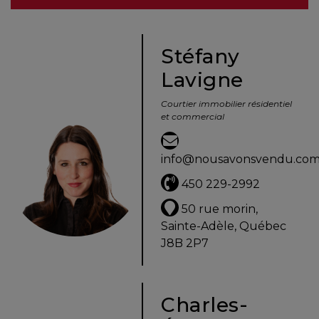
besoins
Stéfany
Lavigne
VENDRE
Courtier immobilier résidentiel
et commercial
Évaluation
en
info@nousavonsvendu.co
ligne
450 229-2992
Avec
50 rue morin,
un
Sainte-Adèle, Québec
courtier
J8B 2P7
immobilier,
vous
êtes
Charles-
bien