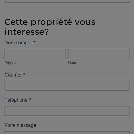
protégé!
Des
Cette propriété vous
outils
interesse?
pour
le
Formulaire
*
Nom complet
financement
Prénom
Nom
propriété
Devenir
propriétaire
Prénom
Nom
:
*
Courriel
UNE
EXCELLENTE
DÉCISION
!
*
Téléphone
Frais
de
démarrage
Votre message
: