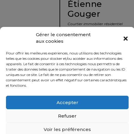
Étienne
protégé!
Gouger
Le
courtier
Courtier immobilier résidentiel
immobilier
et commercial
Gérer le consentement
:
aux cookies
votre
info@nousavonsvendu.co
chemin
Pour offrir les meilleures expériences, nous utilisons des technologies
vers
450 229-2992
telles que les cookies pour stocker et/ou accéder aux informations des
la
appareils. Le fait de consentir à ces technologies nous permettra de
50 rue morin,
traiter des données telles que le comportement de navigation ou les ID
tranquillité
uniques sur ce site. Le fait de ne pas consentir ou de retirer son
Sainte-Adèle, Québec
d’esprit
consentement peut avoir un effet négatif sur certaines caractéristiques
J8B 2P7
et fonctions.
Le
défi
Accepter
Imprimer
Partager
de
vendre
Refuser
à
juste
Voir les préférences
Politique
prix