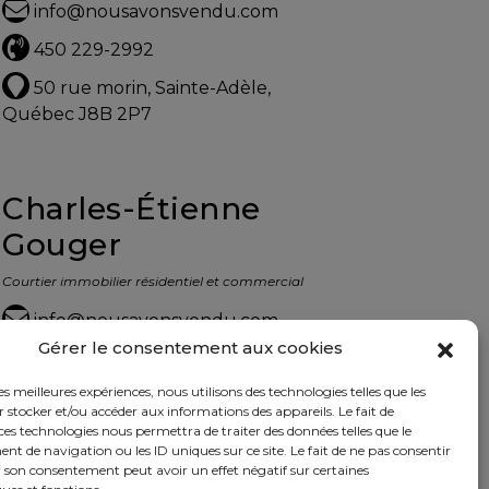
info@nousavonsvendu.com
450 229-2992
50 rue morin, Sainte-Adèle,
Québec J8B 2P7
Charles-Étienne
Gouger
Courtier immobilier résidentiel et commercial
info@nousavonsvendu.com
Gérer le consentement aux cookies
450 229-2992
les meilleures expériences, nous utilisons des technologies telles que les
50 rue morin, Sainte-Adèle,
 stocker et/ou accéder aux informations des appareils. Le fait de
Québec J8B 2P7
ces technologies nous permettra de traiter des données telles que le
 de navigation ou les ID uniques sur ce site. Le fait de ne pas consentir
r son consentement peut avoir un effet négatif sur certaines