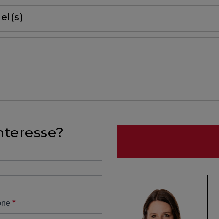
el(s)
nteresse?
*
one