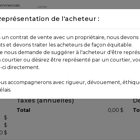
commercials
Représentation de l'acheteur :
DEPUIS 2013
8B 2P7
un contrat de vente avec un propriétaire, nous devons 
nts et devons traiter les acheteurs de façon équitable.
age nous demande de suggérer à l'acheteur d'être représ
 courtier ou désirez être représenté par un courtier, vo
i-ci directement.
us accompagnerons avec rigueur, dévouement, éthique 
lais.
Taxes (annuelles)
Dé
Total
0,00 $
To
$
$
0 $