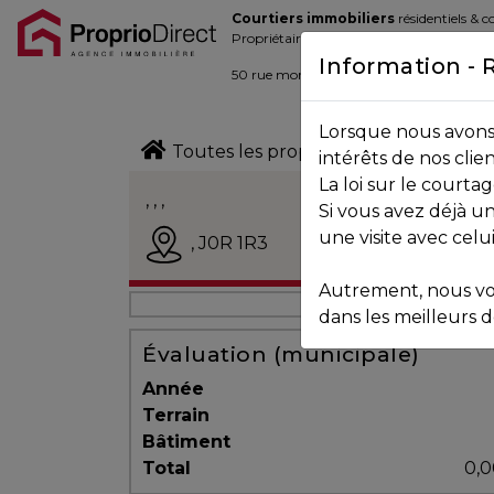
Courtiers immobiliers
résidentiels & 
Blogue
Propriétaires de la place d’affaire
Information - 
Contact
50 rue morin,
Sainte-Adèle
, Québec J
Lorsque nous avons 
450.229.2992
Toutes les propriétés
intérêts de nos clie
La loi sur le court
NOS
, , ,
Si vous avez déjà un
PROPRIÉTÉS
Vendu
une visite avec celu
,
J0R 1R3
Autrement, nous vo
VOS
dans les meilleurs dé
COURTIERS
Évaluation (municipale)
Année
Terrain
Notre
Bâtiment
Équipe
Total
0,0