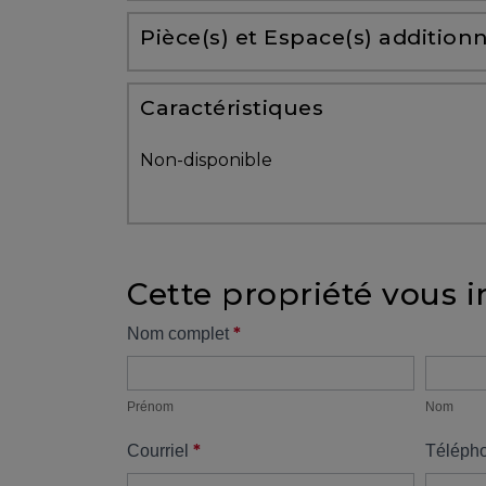
Partenaires
Pièce(s) et Espace(s) additionn
Témoignages
Caractéristiques
ACHAT
Non-disponible
Cette propriété vous i
VENDRE
Formulaire
*
Nom complet
Prénom
Nom
propriété
Alerte
immobilière
Prénom
Nom
*
Courriel
Téléph
Avec
un