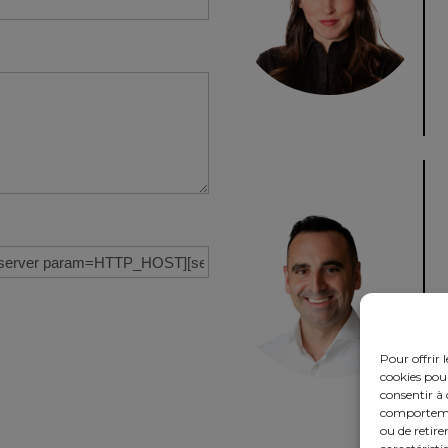
Pour offrir 
cookies pour
consentir à 
comportement
ou de retire