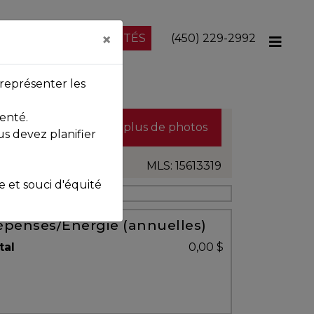
×
NOS PROPRIÉTÉS
(450) 229-2992
représenter les
enté.
Voir plus de photos
us devez planifier
MLS: 15613319
et souci d'équité
penses/Énergie (annuelles)
tal
0,00 $