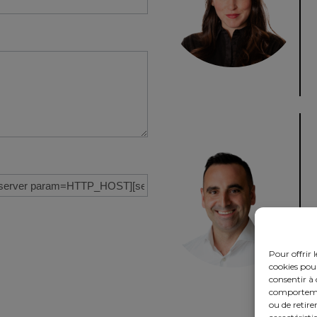
Pour offrir 
cookies pour
consentir à 
comportement
ou de retire