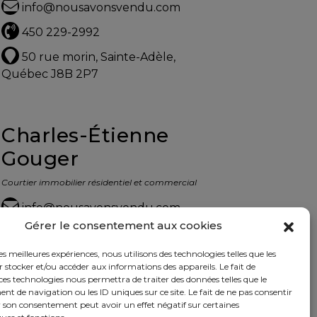
info@nousavonsvendu.com
450 229-2992
50 rue morin, Sainte-Adèle,
Québec J8B 2P7
Charles-Étienne
Gouger
Courtier immobilier résidentiel et commercial
info@nousavonsvendu.com
Gérer le consentement aux cookies
450 229-2992
les meilleures expériences, nous utilisons des technologies telles que les
50 rue morin, Sainte-Adèle,
 stocker et/ou accéder aux informations des appareils. Le fait de
Québec J8B 2P7
ces technologies nous permettra de traiter des données telles que le
 de navigation ou les ID uniques sur ce site. Le fait de ne pas consentir
r son consentement peut avoir un effet négatif sur certaines