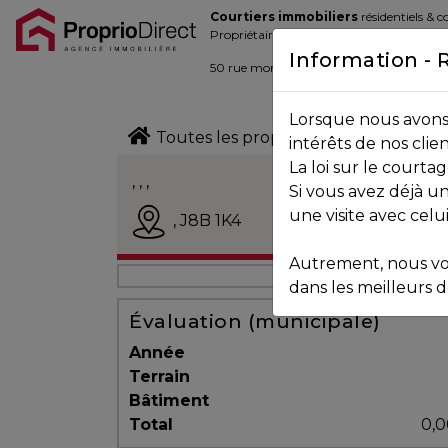
Courtiers immobiliers
résidentiels & 
Blogue
Propriétaires de la place d’affaire
Information - 
Contact
50 rue morin,
Sainte-Adèle
, Québec J
Lorsque nous avons 
450.229.2992
Toutes les propriétés
intérêts de nos clie
La loi sur le court
NOS
, , ,
Si vous avez déjà un
PROPRIÉTÉS
Vendu
une visite avec celu
,
J8B 1K4
Autrement, nous vo
VOS
dans les meilleurs dé
COURTIERS
Évaluation (municipale)
Année
Terrain
Notre
Bâtiment
Équipe
Total
0,0