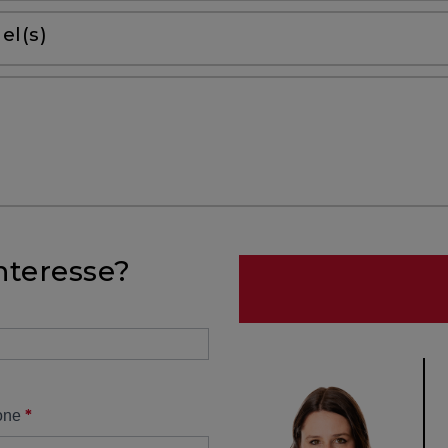
el(s)
nteresse?
*
one