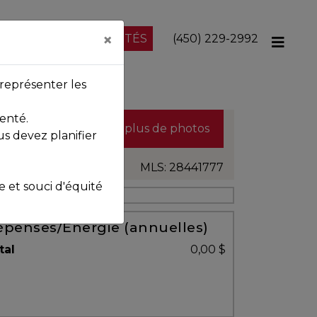
×
NOS PROPRIÉTÉS
(450) 229-2992
représenter les
enté.
Voir plus de photos
us devez planifier
MLS: 28441777
et souci d'équité
penses/Énergie (annuelles)
tal
0,00 $