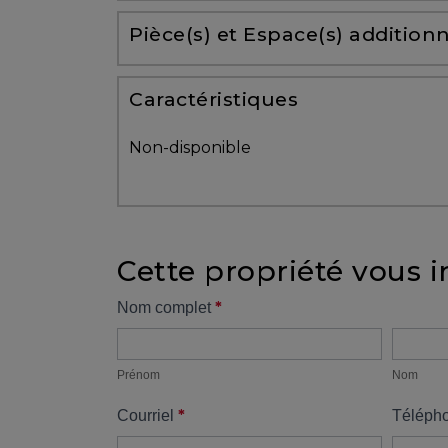
Partenaires
Pièce(s) et Espace(s) additionn
Témoignages
Caractéristiques
ACHAT
Non-disponible
Cette propriété vous i
VENDRE
Formulaire
*
Nom complet
Prénom
Nom
propriété
Alerte
immobilière
Prénom
Nom
*
Courriel
Téléph
Avec
un