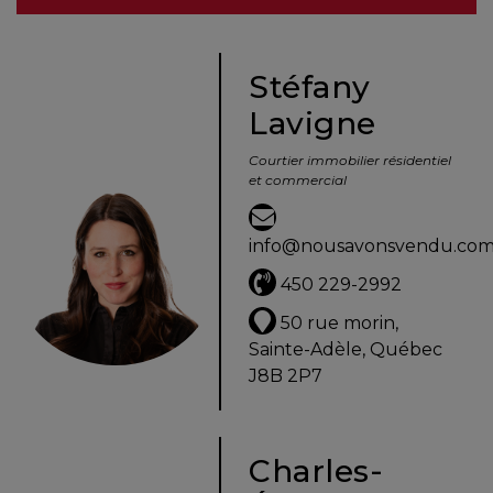
besoins
Stéfany
Lavigne
VENDRE
Courtier immobilier résidentiel
et commercial
Évaluation
en
info@nousavonsvendu.co
ligne
450 229-2992
Avec
50 rue morin,
un
Sainte-Adèle, Québec
courtier
J8B 2P7
immobilier,
vous
êtes
Charles-
bien