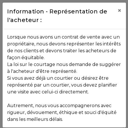
Contact
×
Information - Représentation de
l'acheteur :
450.229.2992
NOS
Lorsque nous avons un contrat de vente avec un
PROPRIÉTÉS
propriétaire, nous devons représenter les intérêts
Toutes les propriétés
de nos clients et devons traiter les acheteurs de
façon équitable.
, , ,
La loi sur le courtage nous demande de suggérer
Vendu
VOS
,
J8B 3L4
à l'acheteur d'être représenté.
COURTIERS
Si vous avez déjà un courtier ou désirez être
représenté par un courtier, vous devez planifier
Voir plus de photos
une visite avec celui-ci directement.
MLS: 10159461
Notre
Autrement, nous vous accompagnerons avec
Équipe
rigueur, dévouement, éthique et souci d'équité
dans les meilleurs délais.
Partenaires