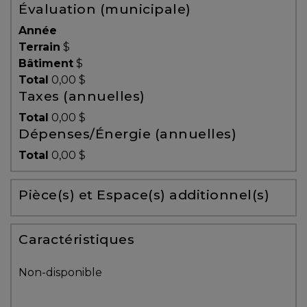
Évaluation (municipale)
Témoignages
Année
Blogue
Terrain
$
Bâtiment
$
Total
0,00 $
ACHAT
Taxes (annuelles)
Total
0,00 $
Dépenses/Énergie (annuelles)
Alerte
Total
0,00 $
immobilière
Pièce(s) et Espace(s) additionnel(s)
Avec
un
courtier
Caractéristiques
immobilier,
vous
Non-disponible
êtes
bien