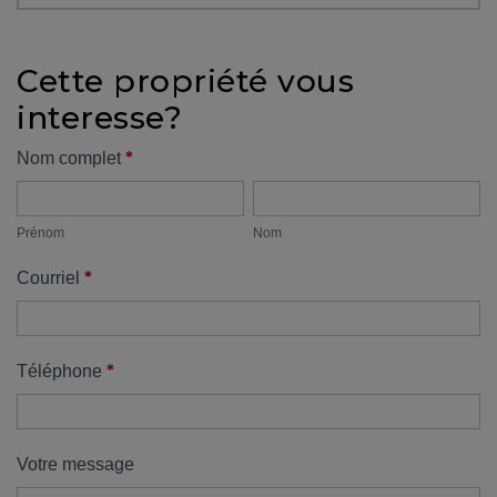
protégé!
Des
Cette propriété vous
outils
interesse?
pour
le
Formulaire
*
Nom complet
financement
Prénom
Nom
propriété
Devenir
propriétaire
Prénom
Nom
:
*
Courriel
UNE
EXCELLENTE
DÉCISION
!
*
Téléphone
Frais
de
démarrage
Votre message
: