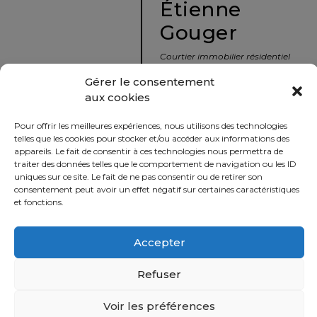
Étienne
protégé!
Gouger
Le
courtier
Courtier immobilier résidentiel
immobilier
et commercial
Gérer le consentement
:
aux cookies
votre
info@nousavonsvendu.co
chemin
Pour offrir les meilleures expériences, nous utilisons des technologies
vers
450 229-2992
telles que les cookies pour stocker et/ou accéder aux informations des
la
appareils. Le fait de consentir à ces technologies nous permettra de
50 rue morin,
traiter des données telles que le comportement de navigation ou les ID
tranquillité
uniques sur ce site. Le fait de ne pas consentir ou de retirer son
Sainte-Adèle, Québec
d’esprit
consentement peut avoir un effet négatif sur certaines caractéristiques
J8B 2P7
et fonctions.
Le
défi
Accepter
Imprimer
Partager
de
vendre
Refuser
à
juste
Voir les préférences
Politique
prix