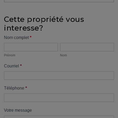
protégé!
Des
Cette propriété vous
outils
interesse?
pour
le
Formulaire
*
Nom complet
financement
Prénom
Nom
propriété
Devenir
propriétaire
Prénom
Nom
:
*
Courriel
UNE
EXCELLENTE
DÉCISION
!
*
Téléphone
Frais
de
démarrage
Votre message
: