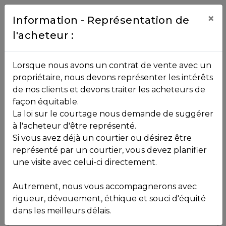
Contact
×
Information - Représentation de
l'acheteur :
450.229.2992
NOS
Lorsque nous avons un contrat de vente avec un
PROPRIÉTÉS
propriétaire, nous devons représenter les intérêts
Toutes les propriétés
de nos clients et devons traiter les acheteurs de
façon équitable.
, , ,
La loi sur le courtage nous demande de suggérer
Vendu
VOS
,
J8B 3L4
à l'acheteur d'être représenté.
COURTIERS
Si vous avez déjà un courtier ou désirez être
représenté par un courtier, vous devez planifier
Voir plus de photos
une visite avec celui-ci directement.
MLS: 23429771
Notre
Autrement, nous vous accompagnerons avec
Équipe
rigueur, dévouement, éthique et souci d'équité
dans les meilleurs délais.
Partenaires