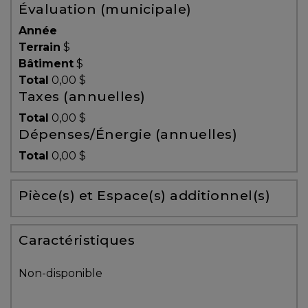
Évaluation (municipale)
Témoignages
Année
Blogue
Terrain
$
Bâtiment
$
Total
0,00 $
ACHAT
Taxes (annuelles)
Total
0,00 $
Dépenses/Énergie (annuelles)
Alerte
Total
0,00 $
immobilière
Pièce(s) et Espace(s) additionnel(s)
Avec
un
courtier
Caractéristiques
immobilier,
vous
Non-disponible
êtes
bien