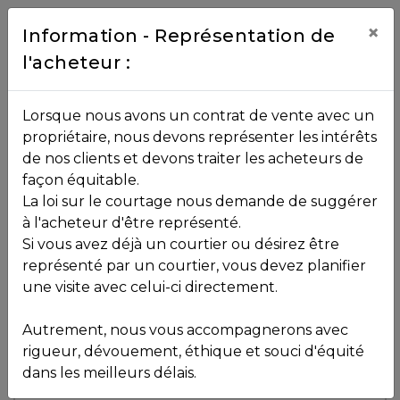
Contact
×
Information - Représentation de
l'acheteur :
450.229.2992
NOS
Lorsque nous avons un contrat de vente avec un
PROPRIÉTÉS
propriétaire, nous devons représenter les intérêts
Toutes les propriétés
de nos clients et devons traiter les acheteurs de
façon équitable.
, , ,
La loi sur le courtage nous demande de suggérer
Vendu
VOS
,
J8B 3L4
à l'acheteur d'être représenté.
COURTIERS
Si vous avez déjà un courtier ou désirez être
représenté par un courtier, vous devez planifier
Voir plus de photos
une visite avec celui-ci directement.
MLS: 24174898
Notre
Autrement, nous vous accompagnerons avec
Équipe
rigueur, dévouement, éthique et souci d'équité
dans les meilleurs délais.
Partenaires