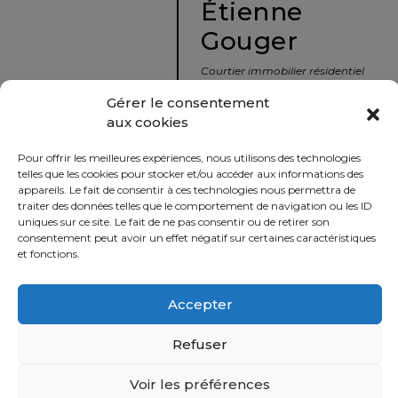
Étienne
protégé!
Gouger
Le
courtier
Courtier immobilier résidentiel
immobilier
et commercial
Gérer le consentement
:
aux cookies
votre
info@nousavonsvendu.co
chemin
Pour offrir les meilleures expériences, nous utilisons des technologies
vers
450 229-2992
telles que les cookies pour stocker et/ou accéder aux informations des
la
appareils. Le fait de consentir à ces technologies nous permettra de
50 rue morin,
traiter des données telles que le comportement de navigation ou les ID
tranquillité
uniques sur ce site. Le fait de ne pas consentir ou de retirer son
Sainte-Adèle, Québec
d’esprit
consentement peut avoir un effet négatif sur certaines caractéristiques
J8B 2P7
et fonctions.
Le
défi
Accepter
Imprimer
Partager
de
vendre
Refuser
à
juste
Voir les préférences
Politique
prix