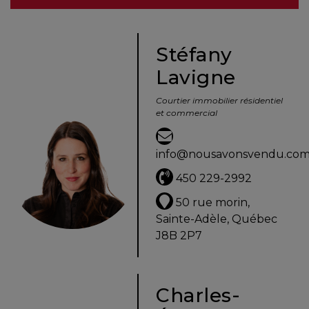
besoins
Stéfany
Lavigne
VENDRE
Courtier immobilier résidentiel
et commercial
Évaluation
en
info@nousavonsvendu.co
ligne
450 229-2992
Avec
50 rue morin,
un
Sainte-Adèle, Québec
courtier
J8B 2P7
immobilier,
vous
êtes
Charles-
bien