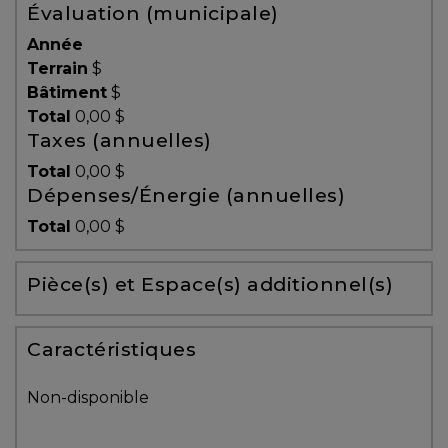
Évaluation (municipale)
Témoignages
Année
Blogue
Terrain
$
Bâtiment
$
Total
0,00 $
ACHAT
Taxes (annuelles)
Total
0,00 $
Dépenses/Énergie (annuelles)
Alerte
Total
0,00 $
immobilière
Pièce(s) et Espace(s) additionnel(s)
Avec
un
courtier
Caractéristiques
immobilier,
vous
Non-disponible
êtes
bien