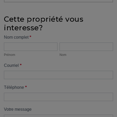
protégé!
Des
Cette propriété vous
outils
interesse?
pour
le
Formulaire
*
Nom complet
financement
Prénom
Nom
propriété
Devenir
propriétaire
Prénom
Nom
:
*
Courriel
UNE
EXCELLENTE
DÉCISION
!
*
Téléphone
Frais
de
démarrage
Votre message
: