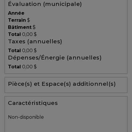
Évaluation (municipale)
Témoignages
Année
Blogue
Terrain
$
Bâtiment
$
Total
0,00 $
ACHAT
Taxes (annuelles)
Total
0,00 $
Dépenses/Énergie (annuelles)
Alerte
Total
0,00 $
immobilière
Pièce(s) et Espace(s) additionnel(s)
Avec
un
courtier
Caractéristiques
immobilier,
vous
Non-disponible
êtes
bien