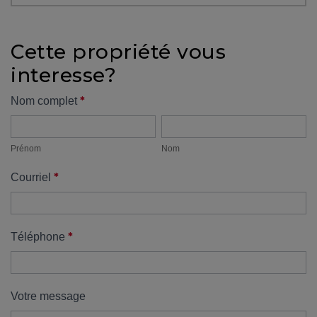
protégé!
Des
Cette propriété vous
outils
interesse?
pour
le
Formulaire
*
Nom complet
financement
Prénom
Nom
propriété
Devenir
propriétaire
Prénom
Nom
:
*
Courriel
UNE
EXCELLENTE
DÉCISION
!
*
Téléphone
Frais
de
démarrage
Votre message
: