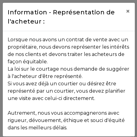
Contact
×
Information - Représentation de
l'acheteur :
450.229.2992
NOS
Lorsque nous avons un contrat de vente avec un
PROPRIÉTÉS
propriétaire, nous devons représenter les intérêts
Toutes les propriétés
de nos clients et devons traiter les acheteurs de
façon équitable.
, , ,
La loi sur le courtage nous demande de suggérer
Vendu
VOS
,
J7K 3S8
à l'acheteur d'être représenté.
COURTIERS
Si vous avez déjà un courtier ou désirez être
représenté par un courtier, vous devez planifier
Voir plus de photos
une visite avec celui-ci directement.
MLS: 13960106
Notre
Autrement, nous vous accompagnerons avec
Équipe
rigueur, dévouement, éthique et souci d'équité
dans les meilleurs délais.
Partenaires