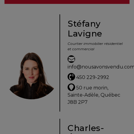
besoins
Stéfany
Lavigne
VENDRE
Courtier immobilier résidentiel
et commercial
Évaluation
en
info@nousavonsvendu.co
ligne
450 229-2992
Avec
50 rue morin,
un
Sainte-Adèle, Québec
courtier
J8B 2P7
immobilier,
vous
êtes
Charles-
bien