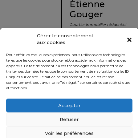
Étienne
protégé!
Gouger
Le
courtier
Courtier immobilier résidentiel
immobilier
et commercial
Gérer le consentement
:
aux cookies
votre
info@nousavonsvendu.co
chemin
Pour offrir les meilleures expériences, nous utilisons des technologies
vers
450 229-2992
telles que les cookies pour stocker et/ou accéder aux informations des
la
appareils. Le fait de consentir à ces technologies nous permettra de
50 rue morin,
traiter des données telles que le comportement de navigation ou les ID
tranquillité
uniques sur ce site. Le fait de ne pas consentir ou de retirer son
Sainte-Adèle, Québec
d’esprit
consentement peut avoir un effet négatif sur certaines caractéristiques
J8B 2P7
et fonctions.
Le
défi
Accepter
Imprimer
Partager
de
vendre
Refuser
à
juste
Voir les préférences
Politique
prix