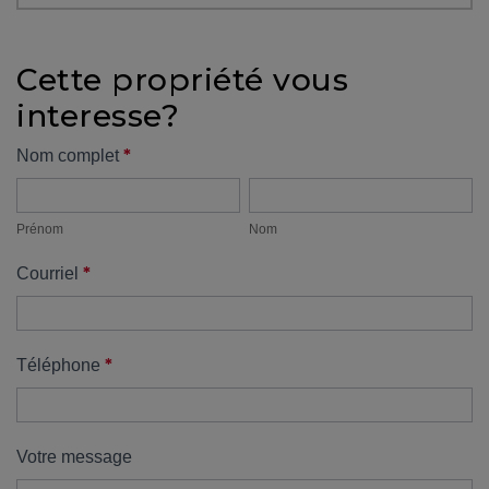
protégé!
Des
Cette propriété vous
outils
interesse?
pour
le
Formulaire
*
Nom complet
financement
Prénom
Nom
propriété
Devenir
propriétaire
Prénom
Nom
:
*
Courriel
UNE
EXCELLENTE
DÉCISION
!
*
Téléphone
Frais
de
démarrage
Votre message
: