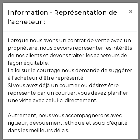
Contact
×
Information - Représentation de
l'acheteur :
450.229.2992
NOS
Lorsque nous avons un contrat de vente avec un
PROPRIÉTÉS
propriétaire, nous devons représenter les intérêts
Toutes les propriétés
de nos clients et devons traiter les acheteurs de
façon équitable.
, , ,
La loi sur le courtage nous demande de suggérer
Vendu
VOS
,
J0R 1T0
à l'acheteur d'être représenté.
COURTIERS
Si vous avez déjà un courtier ou désirez être
représenté par un courtier, vous devez planifier
Voir plus de photos
une visite avec celui-ci directement.
MLS: 13978029
Notre
Autrement, nous vous accompagnerons avec
Équipe
rigueur, dévouement, éthique et souci d'équité
dans les meilleurs délais.
Partenaires