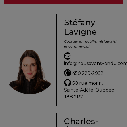
besoins
Stéfany
Lavigne
VENDRE
Courtier immobilier résidentiel
et commercial
Évaluation
en
info@nousavonsvendu.co
ligne
450 229-2992
Avec
50 rue morin,
un
Sainte-Adèle, Québec
courtier
J8B 2P7
immobilier,
vous
êtes
Charles-
bien