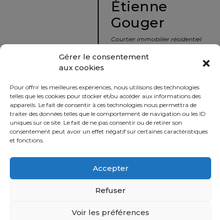
Étienne
protégé!
Gouger
Le
courtier
Courtier immobilier résidentiel
immobilier
et commercial
Gérer le consentement
:
aux cookies
votre
info@nousavonsvendu.co
chemin
Pour offrir les meilleures expériences, nous utilisons des technologies
vers
450 229-2992
telles que les cookies pour stocker et/ou accéder aux informations des
la
appareils. Le fait de consentir à ces technologies nous permettra de
50 rue morin,
traiter des données telles que le comportement de navigation ou les ID
tranquillité
uniques sur ce site. Le fait de ne pas consentir ou de retirer son
Sainte-Adèle, Québec
d’esprit
consentement peut avoir un effet négatif sur certaines caractéristiques
J8B 2P7
et fonctions.
Le
défi
Accepter
Imprimer
Partager
de
vendre
Refuser
à
juste
Voir les préférences
Politique
prix