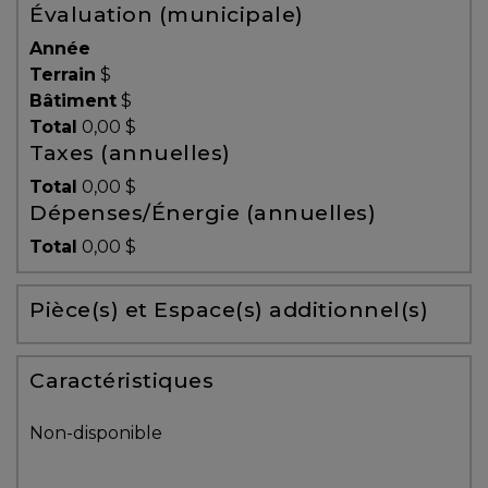
Évaluation (municipale)
Témoignages
Année
Blogue
Terrain
$
Bâtiment
$
Total
0,00 $
ACHAT
Taxes (annuelles)
Total
0,00 $
Dépenses/Énergie (annuelles)
Alerte
Total
0,00 $
immobilière
Pièce(s) et Espace(s) additionnel(s)
Avec
un
courtier
Caractéristiques
immobilier,
vous
Non-disponible
êtes
bien