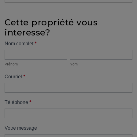
protégé!
Des
Cette propriété vous
outils
interesse?
pour
le
Formulaire
*
Nom complet
financement
Prénom
Nom
propriété
Devenir
propriétaire
Prénom
Nom
:
*
Courriel
UNE
EXCELLENTE
DÉCISION
!
*
Téléphone
Frais
de
démarrage
Votre message
: