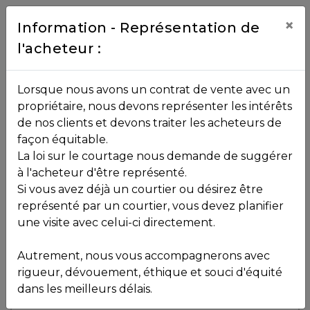
Contact
×
Information - Représentation de
l'acheteur :
450.229.2992
NOS
Lorsque nous avons un contrat de vente avec un
PROPRIÉTÉS
propriétaire, nous devons représenter les intérêts
Toutes les propriétés
de nos clients et devons traiter les acheteurs de
façon équitable.
, , ,
La loi sur le courtage nous demande de suggérer
Vendu
VOS
,
J8B 0K9
à l'acheteur d'être représenté.
COURTIERS
Si vous avez déjà un courtier ou désirez être
représenté par un courtier, vous devez planifier
Voir plus de photos
une visite avec celui-ci directement.
MLS: 9794834
Notre
Autrement, nous vous accompagnerons avec
Équipe
rigueur, dévouement, éthique et souci d'équité
dans les meilleurs délais.
Partenaires