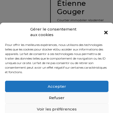
Étienne
protégé!
Gouger
Le
courtier
Courtier immobilier résidentiel
immobilier
et commercial
Gérer le consentement
:
aux cookies
votre
info@nousavonsvendu.co
chemin
Pour offrir les meilleures expériences, nous utilisons des technologies
vers
450 229-2992
telles que les cookies pour stocker et/ou accéder aux informations des
la
appareils. Le fait de consentir à ces technologies nous permettra de
50 rue morin,
traiter des données telles que le comportement de navigation ou les ID
tranquillité
uniques sur ce site. Le fait de ne pas consentir ou de retirer son
Sainte-Adèle, Québec
d’esprit
consentement peut avoir un effet négatif sur certaines caractéristiques
J8B 2P7
et fonctions.
Le
défi
Accepter
Imprimer
Partager
de
vendre
Refuser
à
juste
Voir les préférences
Politique
prix