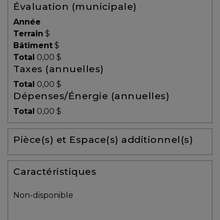
Évaluation (municipale)
Témoignages
Année
Blogue
Terrain
$
Bâtiment
$
Total
0,00 $
ACHAT
Taxes (annuelles)
Total
0,00 $
Dépenses/Énergie (annuelles)
Alerte
Total
0,00 $
immobilière
Pièce(s) et Espace(s) additionnel(s)
Avec
un
courtier
Caractéristiques
immobilier,
vous
Non-disponible
êtes
bien