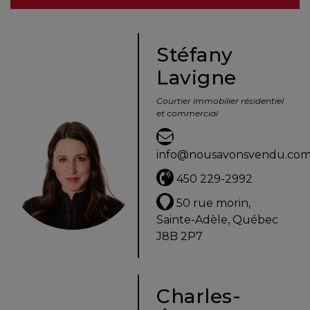
besoins
Stéfany
Lavigne
VENDRE
Courtier immobilier résidentiel
et commercial
Évaluation
en
info@nousavonsvendu.co
ligne
450 229-2992
Avec
50 rue morin,
un
Sainte-Adèle, Québec
courtier
J8B 2P7
immobilier,
vous
êtes
Charles-
bien