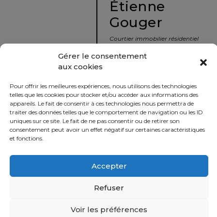
Étienne
protégé!
Gouger
Le
courtier
Courtier immobilier résidentiel
immobilier
et commercial
Gérer le consentement
:
aux cookies
votre
info@nousavonsvendu.co
chemin
Pour offrir les meilleures expériences, nous utilisons des technologies
vers
450 229-2992
telles que les cookies pour stocker et/ou accéder aux informations des
la
appareils. Le fait de consentir à ces technologies nous permettra de
50 rue morin,
traiter des données telles que le comportement de navigation ou les ID
tranquillité
uniques sur ce site. Le fait de ne pas consentir ou de retirer son
Sainte-Adèle, Québec
d’esprit
consentement peut avoir un effet négatif sur certaines caractéristiques
J8B 2P7
et fonctions.
Le
défi
Accepter
Imprimer
Partager
de
vendre
Refuser
à
juste
Voir les préférences
Politique
prix