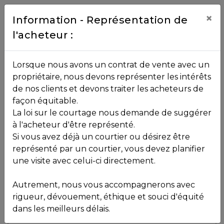
Contact
×
Information - Représentation de
l'acheteur :
450.229.2992
NOS
Lorsque nous avons un contrat de vente avec un
PROPRIÉTÉS
propriétaire, nous devons représenter les intérêts
Toutes les propriétés
de nos clients et devons traiter les acheteurs de
façon équitable.
, , ,
La loi sur le courtage nous demande de suggérer
Vendu
VOS
,
J7J 0N4
à l'acheteur d'être représenté.
COURTIERS
Si vous avez déjà un courtier ou désirez être
représenté par un courtier, vous devez planifier
Voir plus de photos
une visite avec celui-ci directement.
MLS: 19979029
Notre
Autrement, nous vous accompagnerons avec
Équipe
rigueur, dévouement, éthique et souci d'équité
dans les meilleurs délais.
Partenaires