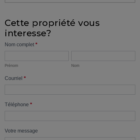
protégé!
Des
Cette propriété vous
outils
interesse?
pour
le
Formulaire
*
Nom complet
financement
Prénom
Nom
propriété
Devenir
propriétaire
Prénom
Nom
:
*
Courriel
UNE
EXCELLENTE
DÉCISION
!
*
Téléphone
Frais
de
démarrage
Votre message
: