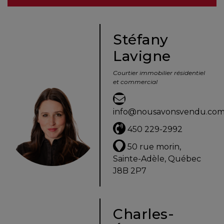
besoins
Stéfany
Lavigne
VENDRE
Courtier immobilier résidentiel
et commercial
Évaluation
en
info@nousavonsvendu.co
ligne
450 229-2992
Avec
50 rue morin,
un
Sainte-Adèle, Québec
courtier
J8B 2P7
immobilier,
vous
êtes
Charles-
bien