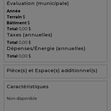
Évaluation (municipale)
Témoignages
Année
Blogue
Terrain
$
Bâtiment
$
Total
0,00 $
ACHAT
Taxes (annuelles)
Total
0,00 $
Dépenses/Énergie (annuelles)
Alerte
Total
0,00 $
immobilière
Pièce(s) et Espace(s) additionnel(s)
Avec
un
courtier
Caractéristiques
immobilier,
vous
Non-disponible
êtes
bien