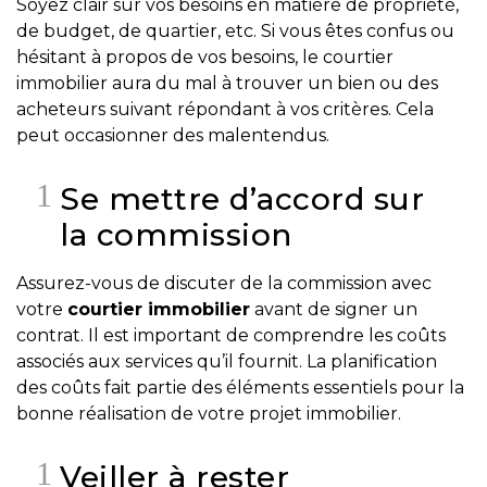
Soyez clair sur vos besoins en matière de propriété,
protégé!
de budget, de quartier, etc. Si vous êtes confus ou
Le
hésitant à propos de vos besoins, le courtier
courtier
immobilier aura du mal à trouver un bien ou des
immobilier
acheteurs suivant répondant à vos critères. Cela
:
peut occasionner des malentendus.
votre
chemin
Se mettre d’accord sur
vers
la commission
la
tranquillité
Assurez-vous de discuter de la commission avec
d’esprit
votre
courtier immobilier
avant de signer un
Le
contrat. Il est important de comprendre les coûts
défi
associés aux services qu’il fournit. La planification
de
des coûts fait partie des éléments essentiels pour la
vendre
bonne réalisation de votre projet immobilier.
à
juste
Veiller à rester
prix