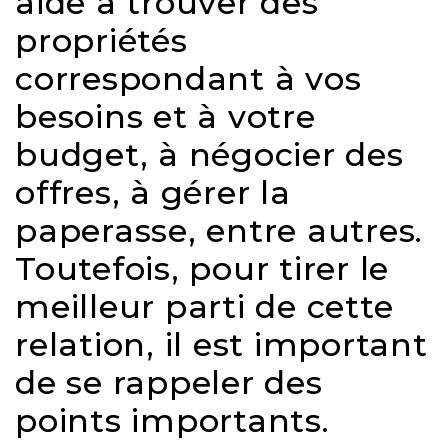
aide à trouver des
y
propriétés
avez-
vous
correspondant à vos
pensé?
besoins et à votre
Locataire
budget, à négocier des
Pourquoi
offres, à gérer la
faire
affaire
paperasse, entre autres.
avec
Toutefois, pour tirer le
un
courtier
meilleur parti de cette
immobilier
relation, il est important
Prenez
de se rappeler des
le
temps
points importants.
d’analyser
vos