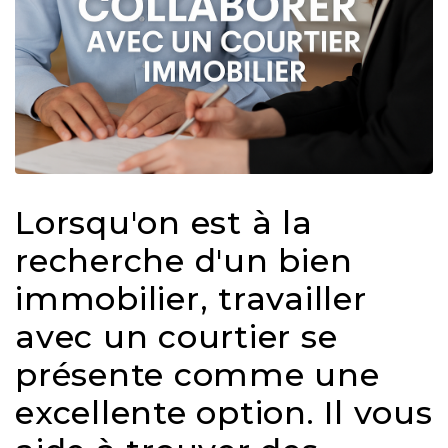
protégé!
Des
outils
pour
le
financement
Devenir
propriétaire
Lorsqu'on est à la
:
recherche d'un bien
UNE
EXCELLENTE
immobilier, travailler
DÉCISION
avec un courtier se
!
présente comme une
Frais
de
excellente option. Il vous
démarrage
: