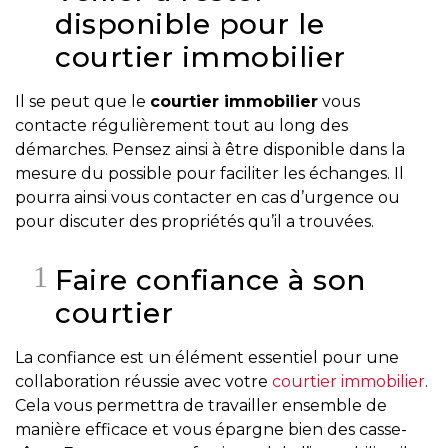
disponible pour le
Les
courtier immobilier
documents
à
Il se peut que le
courtier immobilier
vous
avoir
contacte régulièrement tout au long des
en
démarches. Pensez ainsi à être disponible dans la
main
mesure du possible pour faciliter les échanges. Il
Pour
pourra ainsi vous contacter en cas d’urgence ou
vendre
pour discuter des propriétés qu’il a trouvées.
rapidement,
faites
Faire confiance à son
bonne
courtier
impression!
Activi-
La confiance est un élément essentiel pour une
T
collaboration réussie avec votre
courtier immobilier
.
Cela vous permettra de travailler ensemble de
Programme
manière efficace et vous épargne bien des casse-
Visibili-