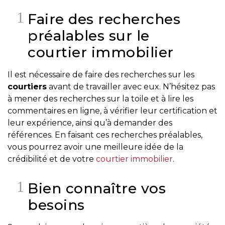
besoins
Faire des recherches
préalables sur le
courtier immobilier
VENDRE
Il est nécessaire de faire des recherches sur les
courtiers
avant de travailler avec eux. N’hésitez pas
Évaluation
à mener des recherches sur la toile et à lire les
en
commentaires en ligne, à vérifier leur certification et
ligne
leur expérience, ainsi qu’à demander des
références. En faisant ces recherches préalables,
Avec
vous pourrez avoir une meilleure idée de la
un
crédibilité et de votre
courtier immobilier
.
courtier
immobilier,
Bien connaître vos
vous
besoins
êtes
bien