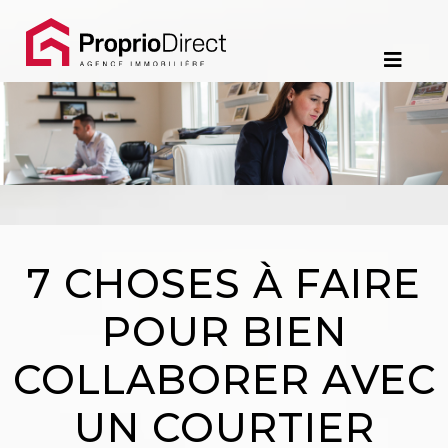
Contact
450.229.2992
NOS
PROPRIÉTÉS
VOS
7 CHOSES À FAIRE
COURTIERS
POUR BIEN
Notre
COLLABORER AVEC
Équipe
UN COURTIER
Partenaires