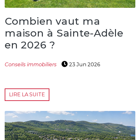
besoins
Combien vaut ma
maison à Sainte-Adèle
VENDRE
en 2026 ?
Évaluation
Conseils immobiliers
23 Jun 2026
en
ligne
Avec
LIRE LA SUITE
un
courtier
immobilier,
vous
êtes
bien