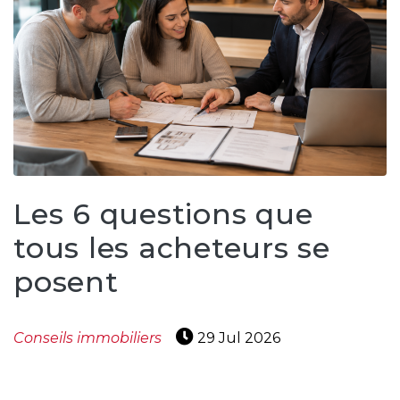
Témoignages
Blogue
ACHAT
Alerte
Les 6 questions que
immobilière
tous les acheteurs se
Avec
posent
un
courtier
immobilier,
Conseils immobiliers
29 Jul 2026
vous
êtes
bien