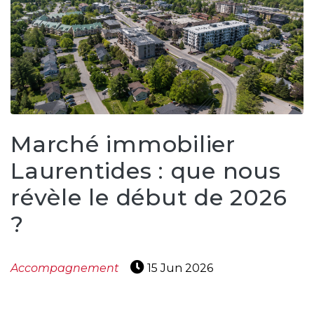
protégé!
Le
courtier
immobilier
:
votre
chemin
vers
Marché immobilier
la
Laurentides : que nous
tranquillité
d’esprit
révèle le début de 2026
Le
?
défi
de
vendre
Accompagnement
15 Jun 2026
à
juste
prix