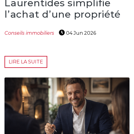
Laurentides simplifie
T
l’achat d’une propriété
Programmes
exclusifs
Conseils immobiliers
04 Jun 2026
LIRE LA SUITE