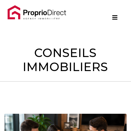
Contact
450.229.2992
NOS
PROPRIÉTÉS
CONSEILS
IMMOBILIERS
VOS
COURTIERS
Notre
Équipe
Partenaires