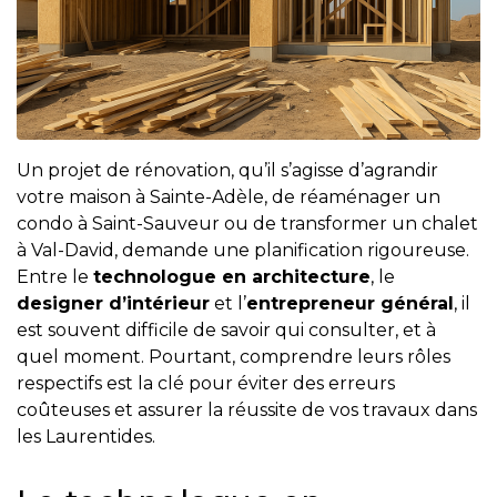
protégé!
Des
outils
pour
le
financement
Un projet de rénovation, qu’il s’agisse d’agrandir
votre maison à Sainte-Adèle, de réaménager un
Devenir
condo à Saint-Sauveur ou de transformer un chalet
propriétaire
à Val-David, demande une planification rigoureuse.
:
Entre le
technologue en architecture
, le
UNE
designer d’intérieur
et l’
entrepreneur général
, il
EXCELLENTE
est souvent difficile de savoir qui consulter, et à
DÉCISION
quel moment. Pourtant, comprendre leurs rôles
!
respectifs est la clé pour éviter des erreurs
Frais
coûteuses et assurer la réussite de vos travaux dans
de
les Laurentides.
démarrage
: