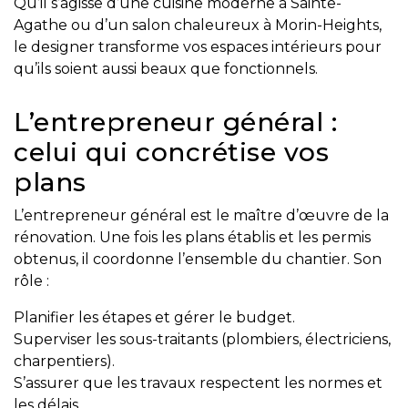
Qu’il s’agisse d’une cuisine moderne à Sainte-
protégé!
Agathe ou d’un salon chaleureux à Morin-Heights,
Le
le designer transforme vos espaces intérieurs pour
courtier
qu’ils soient aussi beaux que fonctionnels.
immobilier
:
L’entrepreneur général :
votre
celui qui concrétise vos
chemin
vers
plans
la
L’entrepreneur général est le maître d’œuvre de la
tranquillité
rénovation. Une fois les plans établis et les permis
d’esprit
obtenus, il coordonne l’ensemble du chantier. Son
Le
rôle :
défi
Planifier les étapes et gérer le budget.
de
Superviser les sous-traitants (plombiers, électriciens,
vendre
charpentiers).
à
S’assurer que les travaux respectent les normes et
juste
les délais.
prix