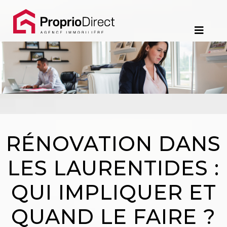
Contact
450.229.2992
NOS
PROPRIÉTÉS
VOS
RÉNOVATION DANS
COURTIERS
LES LAURENTIDES :
Notre
QUI IMPLIQUER ET
Équipe
QUAND LE FAIRE ?
Partenaires