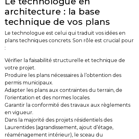
Le technologue en
y
architecture : la base
avez-
technique de vos plans
vous
pensé?
Le technologue est celui qui traduit vos idées en
Locataire
plans techniques concrets. Son rôle est crucial pour
:
Pourquoi
faire
Vérifier la faisabilité structurelle et technique de
affaire
votre projet.
avec
Produire les plans nécessaires à l’obtention des
un
permis municipaux.
courtier
Adapter les plans aux contraintes du terrain, de
immobilier
l’orientation et des normes locales.
Garantir la conformité des travaux aux règlements
Prenez
en vigueur.
le
Dans la majorité des projets résidentiels des
temps
Laurentides (agrandissement, ajout d’étage,
d’analyser
réaménagement intérieur), le sceau du
vos