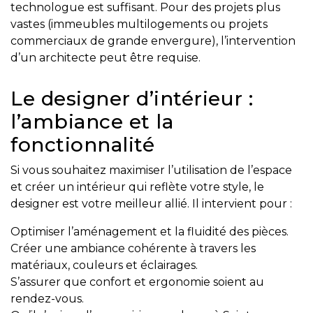
technologue est suffisant. Pour des projets plus
besoins
vastes (immeubles multilogements ou projets
commerciaux de grande envergure), l’intervention
d’un architecte peut être requise.
VENDRE
Le designer d’intérieur :
l’ambiance et la
Évaluation
fonctionnalité
en
ligne
Si vous souhaitez maximiser l’utilisation de l’espace
et créer un intérieur qui reflète votre style, le
Avec
designer est votre meilleur allié. Il intervient pour :
un
Optimiser l’aménagement et la fluidité des pièces.
courtier
Créer une ambiance cohérente à travers les
immobilier,
matériaux, couleurs et éclairages.
vous
S’assurer que confort et ergonomie soient au
êtes
rendez-vous.
bien