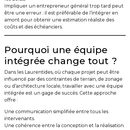
Impliquer un entrepreneur général trop tard peut
Les
être une erreur : il est préférable de l’intégrer en
documents
amont pour obtenir une estimation réaliste des
à
coûts et des échéanciers.
avoir
en
main
Pourquoi une équipe
Pour
intégrée change tout ?
vendre
rapidement,
Dans les Laurentides, où chaque projet peut être
faites
influencé par des contraintes de terrain, de zonage
bonne
ou d’architecture locale, travailler avec une équipe
impression!
intégrée est un gage de succès. Cette approche
offre :
Activi-
T
Une communication simplifiée entre tous les
intervenants.
Programme
Une cohérence entre la conception et la réalisation.
Visibili-