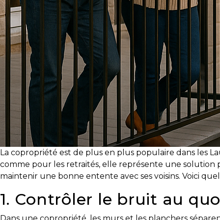
courtier
immobilier,
vous
êtes
bien
protégé!
Des
outils
pour
le
financement
La copropriété est de plus en plus populaire dans les L
Devenir
comme pour les retraités, elle représente une solution 
propriétaire
maintenir une bonne entente avec ses voisins. Voici que
:
UNE
1. Contrôler le bruit au qu
EXCELLENTE
DÉCISION
Dans une copropriété, les murs et les planchers séparent