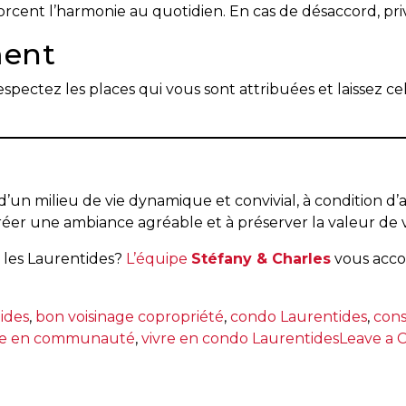
cent l’harmonie au quotidien. En cas de désaccord, privi
ment
ectez les places qui vous sont attribuées et laissez cell
 d’un milieu de vie dynamique et convivial, à condition d
créer une ambiance agréable et à préserver la valeur de 
 les Laurentides?
L’équipe
Stéfany & Charles
vous acco
ides
,
bon voisinage copropriété
,
condo Laurentides
,
cons
ie en communauté
,
vivre en condo Laurentides
Leave a