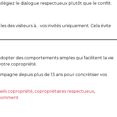
légiez le dialogue respectueux plutôt que le conflit.
es des visiteurs à… vos invités uniquement. Cela évite
’adopter des comportements simples qui facilitent la vie
votre copropriété.
mpagne depuis plus de 13 ans pour concrétiser vos
eils copropriété
,
copropriétaires respectueux
,
on
 Comment
Copropriété
:
comment