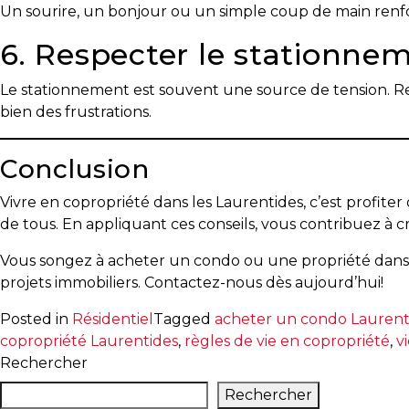
Un sourire, un bonjour ou un simple coup de main renfor
Prenez
6. Respecter le stationne
le
temps
Le stationnement est souvent une source de tension. Resp
d’analyser
bien des frustrations.
vos
besoins
Conclusion
Évaluation
en
Vivre en copropriété dans les Laurentides, c’est profiter
ligne
de tous. En appliquant ces conseils, vous contribuez à 
Vous songez à acheter un condo ou une propriété dans
Avec
projets immobiliers. Contactez-nous dès aujourd’hui!
un
courtier
Posted in
Résidentiel
Tagged
acheter un condo Laurent
immobilier,
copropriété Laurentides
,
règles de vie en copropriété
,
v
vous
Rechercher
êtes
bien
Rechercher