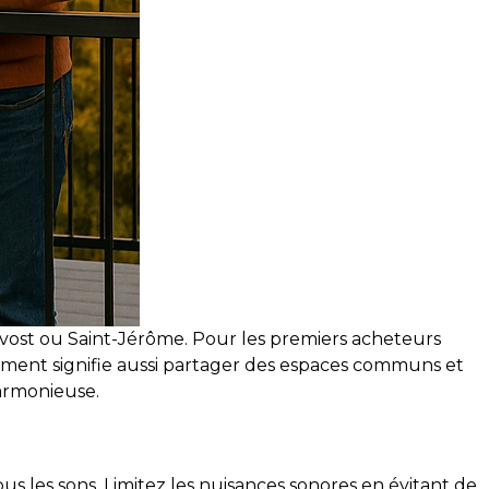
révost ou Saint-Jérôme. Pour les premiers acheteurs
tement signifie aussi partager des espaces communs et
harmonieuse.
us les sons. Limitez les nuisances sonores en évitant de