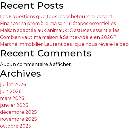
Recent Posts
protégé!
Le
Les 6 questions que tous les acheteurs se posent
courtier
Financer sa première maison : 6 étapes essentielles
immobilier
Maison adaptée aux animaux : 5 astuces essentielles
:
Combien vaut ma maison à Sainte-Adèle en 2026 ?
votre
Marché immobilier Laurentides : que nous révèle le dé
chemin
Recent Comments
vers
la
Aucun commentaire à afficher.
tranquillité
Archives
d’esprit
juillet 2026
Le
juin 2026
défi
mars 2026
de
janvier 2026
vendre
décembre 2025
à
novembre 2025
juste
octobre 2025
prix