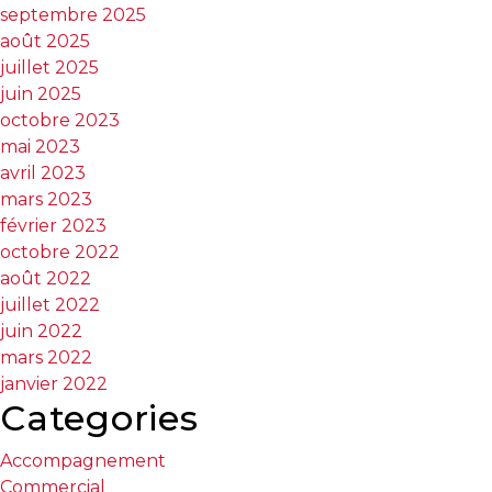
septembre 2025
août 2025
Les
juillet 2025
documents
juin 2025
à
octobre 2023
avoir
mai 2023
en
avril 2023
main
mars 2023
Pour
février 2023
vendre
octobre 2022
rapidement,
août 2022
faites
juillet 2022
bonne
juin 2022
impression!
mars 2022
janvier 2022
Activi-
Categories
T
Programme
Accompagnement
Visibili-
Commercial