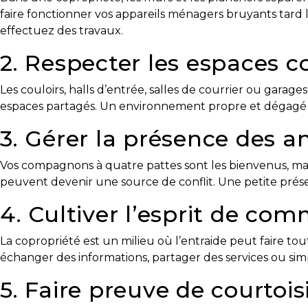
!
faire fonctionner vos appareils ménagers bruyants tard l
effectuez des travaux.
Frais
de
2. Respecter les espaces
démarrage
:
Les couloirs, halls d’entrée, salles de courrier ou garages
y
espaces partagés. Un environnement propre et dégagé co
avez-
3. Gérer la présence des 
vous
pensé?
Vos compagnons à quatre pattes sont les bienvenus, mai
Locataire
peuvent devenir une source de conflit. Une petite présen
Pourquoi
4. Cultiver l’esprit de c
faire
affaire
La copropriété est un milieu où l’entraide peut faire to
avec
échanger des informations, partager des services ou sim
un
5. Faire preuve de courtois
courtier
immobilier