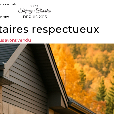
commercials
DEPUIS 2013
8B 2P7
taires respectueux
us avons vendu