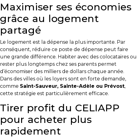
Maximiser ses économies
besoins
grâce au logement
partagé
VENDRE
Le logement est la dépense la plus importante. Par
conséquent, réduire ce poste de dépense peut faire
une grande différence. Habiter avec des colocataires ou
Évaluation
rester plus longtemps chez ses parents permet
en
d’économiser des milliers de dollars chaque année.
ligne
Dans des villes où les loyers sont en forte demande,
comme
Saint-Sauveur, Sainte-Adèle ou Prévost
,
Avec
cette stratégie est particulièrement efficace.
un
courtier
Tirer profit du CELIAPP
immobilier,
pour acheter plus
vous
êtes
rapidement
bien