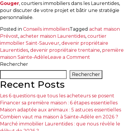
Gouger
, courtiers immobiliers dans les Laurentides,
pour discuter de votre projet et bâtir une stratégie
personnalisée.
Posted in
Conseils immobiliers
Tagged
achat maison
Prévost
,
acheter maison Laurentides
,
courtier
immobilier Saint-Sauveur
,
devenir propriétaire
Laurentides
,
devenir propriétaire trentaine
,
première
on
maison Sainte-Adèle
Leave a Comment
Comment
Rechercher
devenir
Rechercher
propriétaire
Recent Posts
dans
la
Les 6 questions que tous les acheteurs se posent
trentaine
Financer sa première maison : 6 étapes essentielles
dans
Maison adaptée aux animaux : 5 astuces essentielles
les
Combien vaut ma maison à Sainte-Adèle en 2026 ?
Laurentides
Marché immobilier Laurentides : que nous révèle le
?
début de 2026 ?