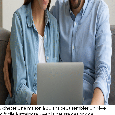
protégé!
Des
outils
pour
le
financement
Devenir
propriétaire
:
UNE
EXCELLENTE
DÉCISION
!
Frais
de
démarrage
Acheter une maison à 30 ans peut sembler un rêve
:
difficile à atteindre. Avec la hausse des prix de