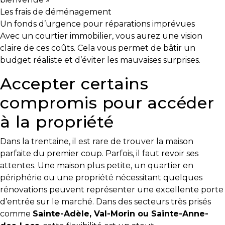
Les frais de déménagement
Les
Un fonds d’urgence pour réparations imprévues
documents
Avec un courtier immobilier, vous aurez une vision
à
claire de ces coûts. Cela vous permet de bâtir un
avoir
budget réaliste et d’éviter les mauvaises surprises.
en
Accepter certains
main
compromis pour accéder
Pour
vendre
à la propriété
rapidement,
faites
Dans la trentaine, il est rare de trouver la maison
bonne
parfaite du premier coup. Parfois, il faut revoir ses
impression!
attentes. Une maison plus petite, un quartier en
périphérie ou une propriété nécessitant quelques
Activi-
rénovations peuvent représenter une excellente porte
T
d’entrée sur le marché. Dans des secteurs très prisés
Programme
comme
Sainte-Adèle, Val-Morin ou Sainte-Anne-
Visibili-