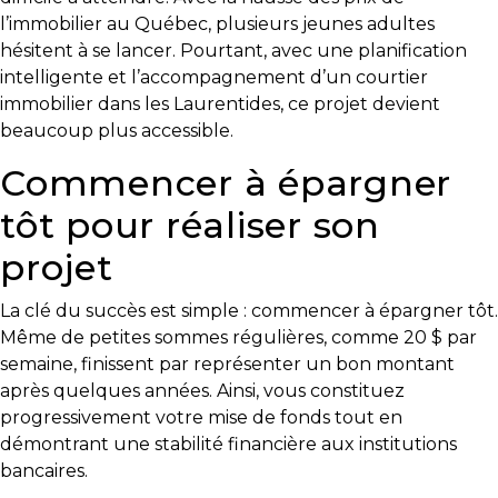
y
l’immobilier au Québec, plusieurs jeunes adultes
avez-
hésitent à se lancer. Pourtant, avec une planification
vous
intelligente et l’accompagnement d’un courtier
pensé?
immobilier dans les Laurentides, ce projet devient
beaucoup plus accessible.
Locataire
Commencer à épargner
Pourquoi
faire
tôt pour réaliser son
affaire
projet
avec
un
La clé du succès est simple : commencer à épargner tôt.
courtier
Même de petites sommes régulières, comme 20 $ par
immobilier
semaine, finissent par représenter un bon montant
Prenez
après quelques années. Ainsi, vous constituez
le
progressivement votre mise de fonds tout en
temps
démontrant une stabilité financière aux institutions
d’analyser
bancaires.
vos