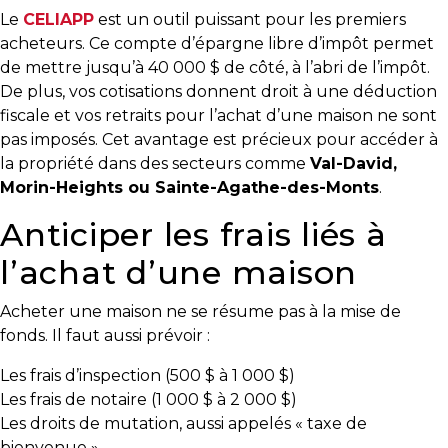
protégé!
Le
CELIAPP
est un outil puissant pour les premiers
acheteurs. Ce compte d’épargne libre d’impôt permet
Le
de mettre jusqu’à 40 000 $ de côté, à l’abri de l’impôt.
courtier
De plus, vos cotisations donnent droit à une déduction
immobilier
fiscale et vos retraits pour l’achat d’une maison ne sont
:
pas imposés. Cet avantage est précieux pour accéder à
votre
la propriété dans des secteurs comme
Val-David,
chemin
Morin-Heights ou Sainte-Agathe-des-Monts
.
vers
la
Anticiper les frais liés à
tranquillité
l’achat d’une maison
d’esprit
Le
Acheter une maison ne se résume pas à la mise de
défi
fonds. Il faut aussi prévoir :
de
vendre
Les frais d’inspection (500 $ à 1 000 $)
à
Les frais de notaire (1 000 $ à 2 000 $)
juste
Les droits de mutation, aussi appelés « taxe de
prix
bienvenue »