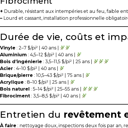
Fibrociment
Les
+
Durable, résistant aux intempéries et au feu, faible e
documents
–
Lourd et cassant, installation professionnelle obligatoi
à
avoir
Durée de vie, coûts et i
en
main
Vinyle
: 2–7 $/pi² | 40 ans |
Aluminium
: 4,5–12 $/pi² | 40 ans |
Pour
Bois d’ingénierie
: 3,5–11,5 $/pi² | 25 ans |
vendre
Acier
: 4–10 $/pi² | 40 ans |
rapidement,
Brique/pierre
: 10,5–43 $/pi² | 75 ans |
faites
Acrylique
: 8–10 $/pi² | 25 ans |
bonne
Bois naturel
: 5–14 $/pi² | 25–55 ans |
impression!
Fibrociment
: 3,5–8,5 $/pi² | 40 ans |
Activi-
T
Entretien du
revêtement e
Programme
À faire
: nettoyage doux, inspections deux fois par an, 
Visibili-