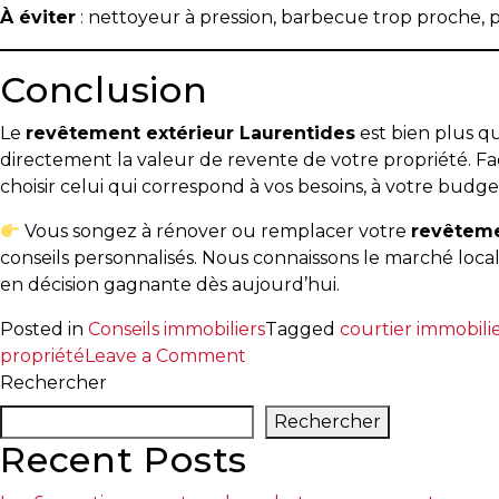
À éviter
: nettoyeur à pression, barbecue trop proche, p
T
Programmes
Conclusion
exclusifs
Le
revêtement extérieur Laurentides
est bien plus qu
directement la valeur de revente de votre propriété. Fac
choisir celui qui correspond à vos besoins, à votre budge
Vous songez à rénover ou remplacer votre
revêteme
conseils personnalisés. Nous connaissons le marché local
en décision gagnante dès aujourd’hui.
Posted in
Conseils immobiliers
Tagged
courtier immobili
on
propriété
Leave a Comment
Choisir
Rechercher
le
Rechercher
meilleur
Recent Posts
revêtement
extérieur