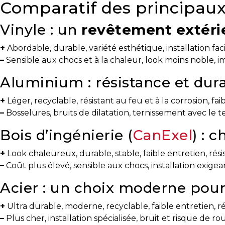
Comparatif des principau
Prenez
Vinyle : un
revêtement extéri
le
temps
+
Abordable, durable, variété esthétique, installation faci
d’analyser
–
Sensible aux chocs et à la chaleur, look moins noble, 
vos
besoins
Aluminium : résistance et dura
Évaluation
+
Léger, recyclable, résistant au feu et à la corrosion, fai
en
–
Bosselures, bruits de dilatation, ternissement avec le 
ligne
Bois d’ingénierie (
CanExel
) : 
Avec
+
Look chaleureux, durable, stable, faible entretien, rési
un
–
Coût plus élevé, sensible aux chocs, installation exigea
courtier
immobilier,
Acier : un choix moderne pou
vous
êtes
+
Ultra durable, moderne, recyclable, faible entretien, ré
bien
–
Plus cher, installation spécialisée, bruit et risque de r