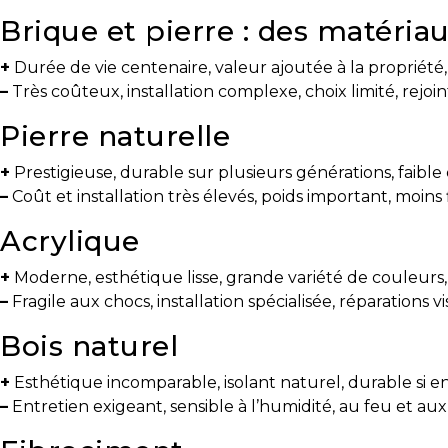
protégé!
Brique et pierre : des matéria
Le
+
Durée de vie centenaire, valeur ajoutée à la propriété
courtier
–
Très coûteux, installation complexe, choix limité, rejo
immobilier
:
Pierre naturelle
votre
chemin
+
Prestigieuse, durable sur plusieurs générations, faible 
vers
–
Coût et installation très élevés, poids important, moins 
la
Acrylique
tranquillité
d’esprit
+
Moderne, esthétique lisse, grande variété de couleurs,
–
Fragile aux chocs, installation spécialisée, réparations v
Le
défi
Bois naturel
de
vendre
+
Esthétique incomparable, isolant naturel, durable si e
à
–
Entretien exigeant, sensible à l’humidité, au feu et aux 
juste
prix