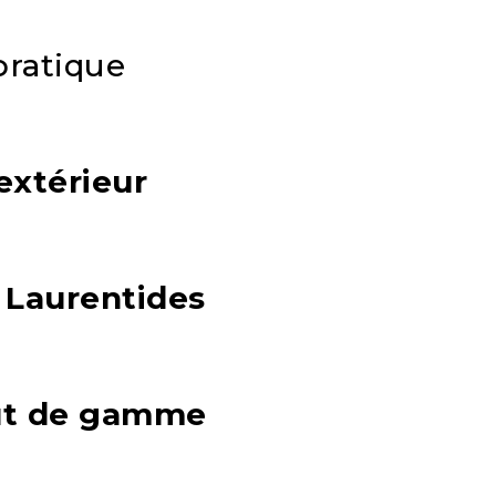
pratique
extérieur
s
Laurentides
ut de gamme