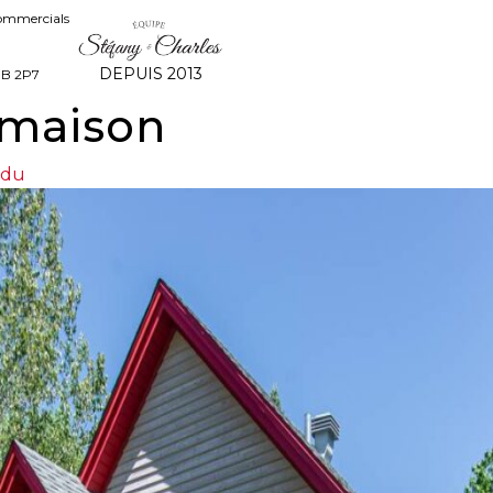
commercials
DEPUIS 2013
8B 2P7
 maison
ndu