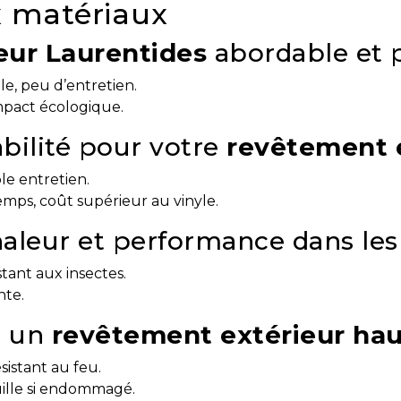
x matériaux
eur Laurentides
abordable et 
le, peu d’entretien.
impact écologique.
bilité pour votre
revêtement 
ble entretien.
temps, coût supérieur au vinyle.
chaleur et performance dans le
stant aux insectes.
nte.
r un
revêtement extérieur ha
sistant au feu.
ouille si endommagé.