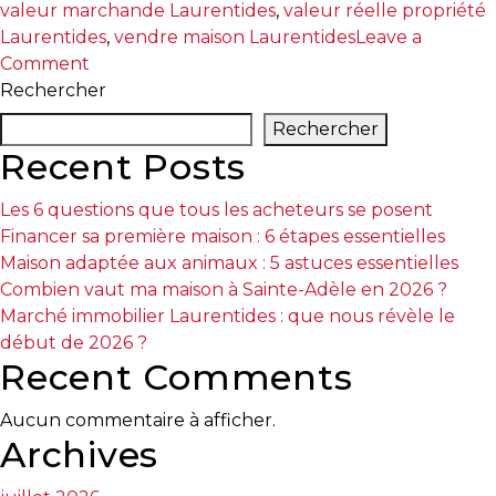
valeur marchande Laurentides
,
valeur réelle propriété
Laurentides
,
vendre maison Laurentides
Leave a
on
Comment
Évaluation
Rechercher
immobilière
Rechercher
Laurentides
Recent Posts
:
comprendre
Les 6 questions que tous les acheteurs se posent
la
Financer sa première maison : 6 étapes essentielles
valeur
Maison adaptée aux animaux : 5 astuces essentielles
marchande
Combien vaut ma maison à Sainte-Adèle en 2026 ?
et
Marché immobilier Laurentides : que nous révèle le
municipale
début de 2026 ?
Recent Comments
Aucun commentaire à afficher.
Archives