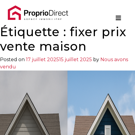
Contact
Étiquette :
450.229.2992
fixer prix
NOS
vente maison
PROPRIÉTÉS
Posted on
17 juillet 2025
15 juillet 2025
by
Nous avons
vendu
VOS
COURTIERS
Notre
Équipe
Partenaires