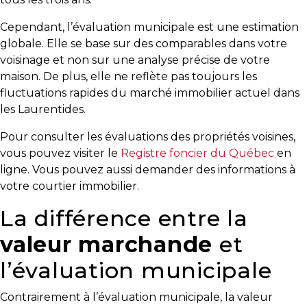
besoins
Cependant, l’évaluation municipale est une estimation
globale. Elle se base sur des comparables dans votre
voisinage et non sur une analyse précise de votre
VENDRE
maison. De plus, elle ne reflète pas toujours les
fluctuations rapides du marché immobilier actuel dans
les Laurentides.
Évaluation
Pour consulter les évaluations des propriétés voisines,
en
vous pouvez visiter le
Registre foncier du Québec
en
ligne
ligne. Vous pouvez aussi demander des informations à
votre courtier immobilier.
Avec
La différence entre la
un
courtier
valeur marchande
et
immobilier,
l’évaluation municipale
vous
êtes
bien
Contrairement à l’évaluation municipale, la valeur