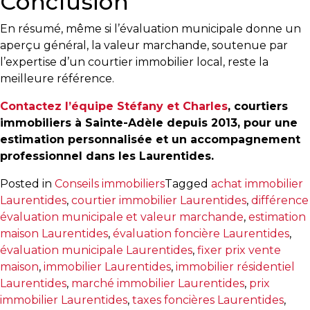
Conclusion
T
En résumé, même si l’évaluation municipale donne un
Programmes
aperçu général, la valeur marchande, soutenue par
exclusifs
l’expertise d’un courtier immobilier local, reste la
meilleure référence.
Contactez l’équipe Stéfany et Charles
, courtiers
immobiliers à Sainte-Adèle depuis 2013, pour une
estimation personnalisée et un accompagnement
professionnel dans les Laurentides.
Posted in
Conseils immobiliers
Tagged
achat immobilier
Laurentides
,
courtier immobilier Laurentides
,
différence
évaluation municipale et valeur marchande
,
estimation
maison Laurentides
,
évaluation foncière Laurentides
,
évaluation municipale Laurentides
,
fixer prix vente
maison
,
immobilier Laurentides
,
immobilier résidentiel
Laurentides
,
marché immobilier Laurentides
,
prix
immobilier Laurentides
,
taxes foncières Laurentides
,