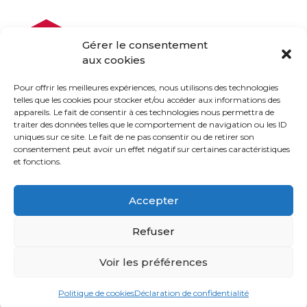
Gérer le consentement
aux cookies
Pour offrir les meilleures expériences, nous utilisons des technologies
telles que les cookies pour stocker et/ou accéder aux informations des
appareils. Le fait de consentir à ces technologies nous permettra de
traiter des données telles que le comportement de navigation ou les ID
uniques sur ce site. Le fait de ne pas consentir ou de retirer son
consentement peut avoir un effet négatif sur certaines caractéristiques
et fonctions.
Accepter
(450) 229-2992
Refuser
Voir les préférences
Politique
© 2021 tous droits réservés - Équipe Stéfany & Charles -
Politique de cookies
Déclaration de confidentialité
Conception
Viweb