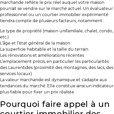
protégé!
marchande reflète le prix réel auquel votre maison
pourrait se vendre sur le marché actuel. Un évaluateur
Le
professionnel ou un courtier immobilier expérimenté
courtier
tiendra compte de plusieurs facteurs, notamment :
immobilier
:
Le type de propriété (maison unifamiliale, chalet, condo,
votre
etc.)
chemin
L’âge et l’état général de la maison
vers
La superficie habitable et la taille du terrain
la
Les rénovations et améliorations récentes
tranquillité
L’emplacement précis, en particulier les particularités
d’esprit
des Laurentides (proximité des montagnes, des lacs, des
services locaux)
Le
La valeur marchande est dynamique et s’adapte aux
défi
tendances du marché. Elle constitue ainsi un indicateur
de
plus fiable pour fixer un prix réaliste.
vendre
Pourquoi faire appel à un
à
juste
courtier immobilier des
prix