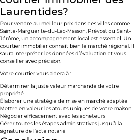
Laurentides?
Les
documents
Pour vendre au meilleur prix dans des villes comme
à
Sainte-Marguerite-du-Lac-Masson, Prévost ou Saint-
avoir
Jérôme, un accompagnement local est essentiel. Un
en
courtier immobilier connaît bien le marché régional. Il
main
saura interpréter les données d’évaluation et vous
conseiller avec précision.
Pour
vendre
Votre courtier vous aidera à :
rapidement,
faites
Déterminer la juste valeur marchande de votre
bonne
propriété
impression!
Élaborer une stratégie de mise en marché adaptée
Mettre en valeur les atouts uniques de votre maison
Activi-
Négocier efficacement avec les acheteurs
T
Gérer toutes les étapes administratives jusqu’à la
Programme
signature de l’acte notarié
Visibili-