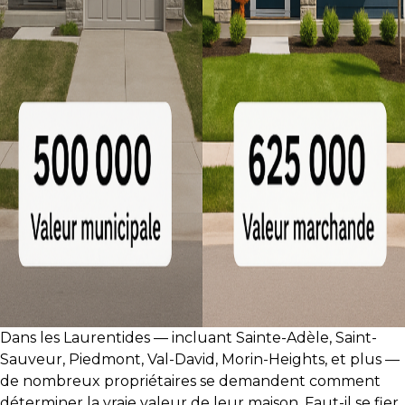
protégé!
Des
outils
pour
le
financement
Devenir
propriétaire
:
UNE
EXCELLENTE
DÉCISION
!
Frais
Dans les Laurentides — incluant Sainte-Adèle, Saint-
de
Sauveur, Piedmont, Val-David, Morin-Heights, et plus —
démarrage
de nombreux propriétaires se demandent comment
:
déterminer la vraie valeur de leur maison. Faut-il se fier