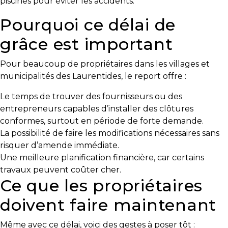
piscines pour éviter les accidents.
besoins
Pourquoi ce délai de
grâce est important
VENDRE
Pour beaucoup de propriétaires dans les villages et
municipalités des Laurentides, le report offre :
Le temps de trouver des fournisseurs ou des
Évaluation
entrepreneurs capables d’installer des clôtures
en
conformes, surtout en période de forte demande.
ligne
La possibilité de faire les modifications nécessaires sans
risquer d’amende immédiate.
Avec
Une meilleure planification financière, car certains
un
travaux peuvent coûter cher.
courtier
Ce que les propriétaires
immobilier,
vous
doivent faire maintenant
êtes
bien
Même avec ce délai, voici des gestes à poser tôt :