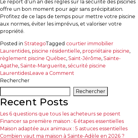
Le report d’un an des règles sur la sécurité des piscines
offre un bon moment pour agir sans précipitation.
Profitez de ce laps de temps pour mettre votre piscine
aux normes, éviter les imprévus, et valoriser votre
propriété.
Posted in
Stratego
Tagged
courtier immobilier
Laurentides
,
piscine résidentielle
,
propriétaire piscine
,
règlement piscine Québec
,
Saint-Jérôme
,
Sainte-
Agathe
,
Sainte-Marguerite
,
sécurité piscine
on
Laurentides
Leave a Comment
Piscines
Rechercher
résidentielles
Rechercher
:
Recent Posts
un
an
Les 6 questions que tous les acheteurs se posent
de
Financer sa première maison : 6 étapes essentielles
répit
Maison adaptée aux animaux : 5 astuces essentielles
pour
Combien vaut ma maison à Sainte-Adèle en 2026 ?