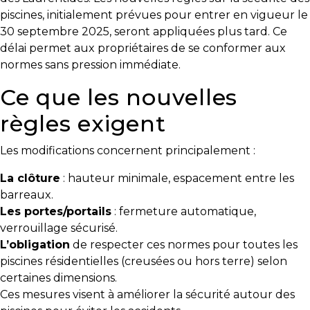
y
piscines, initialement prévues pour entrer en vigueur le
avez-
30 septembre 2025, seront appliquées plus tard. Ce
vous
délai permet aux propriétaires de se conformer aux
pensé?
normes sans pression immédiate.
Locataire
Ce que les nouvelles
Pourquoi
règles exigent
faire
affaire
Les modifications concernent principalement :
avec
La clôture
: hauteur minimale, espacement entre les
un
barreaux.
courtier
Les portes/portails
: fermeture automatique,
immobilier
verrouillage sécurisé.
Prenez
L’obligation
de respecter ces normes pour toutes les
le
piscines résidentielles (creusées ou hors terre) selon
temps
certaines dimensions.
d’analyser
Ces mesures visent à améliorer la sécurité autour des
vos