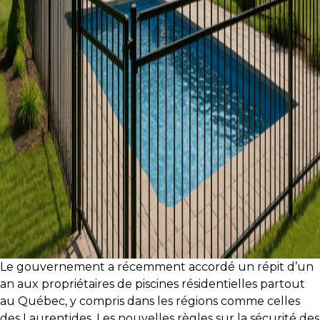
protégé!
Des
outils
pour
le
financement
Devenir
propriétaire
:
UNE
EXCELLENTE
DÉCISION
!
Frais
Le gouvernement a récemment accordé un répit d’un
de
an aux propriétaires de piscines résidentielles partout
démarrage
au Québec, y compris dans les régions comme celles
:
des Laurentides. Les nouvelles règles sur la sécurité des