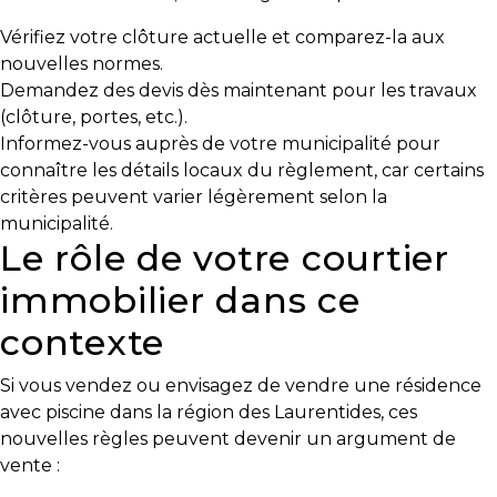
protégé!
Vérifiez votre clôture actuelle et comparez-la aux
Le
nouvelles normes.
courtier
Demandez des devis dès maintenant pour les travaux
immobilier
(clôture, portes, etc.).
:
Informez-vous auprès de votre municipalité pour
votre
connaître les détails locaux du règlement, car certains
chemin
critères peuvent varier légèrement selon la
vers
municipalité.
la
Le rôle de votre courtier
tranquillité
immobilier dans ce
d’esprit
contexte
Le
défi
Si vous vendez ou envisagez de vendre une résidence
de
avec piscine dans la région des Laurentides, ces
vendre
nouvelles règles peuvent devenir un argument de
à
vente :
juste
prix