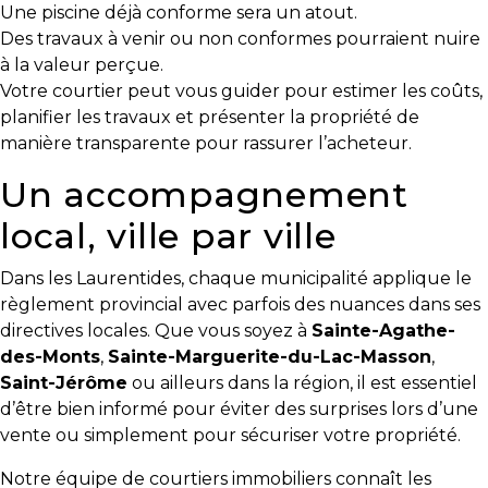
Une piscine déjà conforme sera un atout.
Des travaux à venir ou non conformes pourraient nuire
Les
à la valeur perçue.
documents
Votre courtier peut vous guider pour estimer les coûts,
à
planifier les travaux et présenter la propriété de
avoir
manière transparente pour rassurer l’acheteur.
en
main
Un accompagnement
Pour
local, ville par ville
vendre
rapidement,
Dans les Laurentides, chaque municipalité applique le
faites
règlement provincial avec parfois des nuances dans ses
bonne
directives locales. Que vous soyez à
Sainte-Agathe-
impression!
des-Monts
,
Sainte-Marguerite-du-Lac-Masson
,
Saint-Jérôme
ou ailleurs dans la région, il est essentiel
Activi-
d’être bien informé pour éviter des surprises lors d’une
T
vente ou simplement pour sécuriser votre propriété.
Programme
Notre équipe de courtiers immobiliers connaît les
Visibili-