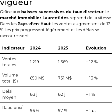
vigueur
y
avez-
Grâce aux
baisses successives du taux directeur
, le
vous
marché immobilier Laurentides
reprend de la vitesse.
pensé?
Dans les
Pays-d’en-Haut
, les ventes augmentent de 12
%, les prix progressent légèrement et les délais se
Locataire
raccourcissent.
Pourquoi
faire
Indicateur
2024
2025
Évolution
affaire
Ventes
avec
1 219
1 369
+ 12 %
totales
un
courtier
Volume
immobilier
650 M$
731 M$
+ 13 %
total ($)
Prenez
Délai
le
83 j
82 j
– 1 %
moyen
temps
d’analyser
Ratio prix/
96 %
97 %
+ 1 pt
vos