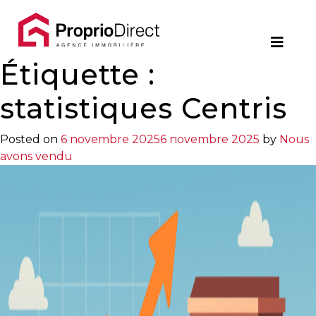
Contact
Étiquette :
450.229.2992
NOS
statistiques Centris
PROPRIÉTÉS
Posted on
6 novembre 2025
6 novembre 2025
by
Nous
avons vendu
VOS
COURTIERS
Notre
Équipe
Partenaires