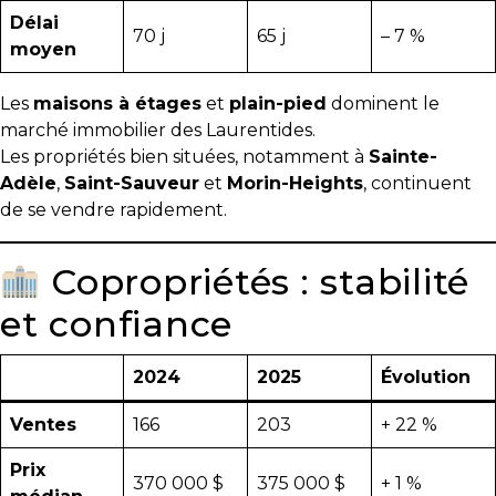
protégé!
Délai
70 j
65 j
– 7 %
moyen
Le
courtier
Les
maisons à étages
et
plain-pied
dominent le
immobilier
marché immobilier des Laurentides.
:
Les propriétés bien situées, notamment à
Sainte-
votre
Adèle
,
Saint-Sauveur
et
Morin-Heights
, continuent
chemin
de se vendre rapidement.
vers
la
tranquillité
Copropriétés : stabilité
d’esprit
et confiance
Le
défi
2024
2025
Évolution
de
vendre
Ventes
166
203
+ 22 %
à
juste
Prix
370 000 $
375 000 $
+ 1 %
prix