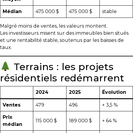
T
Médian
475 000 $
475 000 $
stable
Programmes
exclusifs
Malgré moins de ventes, les valeurs montent.
Les investisseurs misent sur des immeubles bien situés
et une rentabilité stable, soutenus par les baisses de
taux.
Terrains : les projets
résidentiels redémarrent
2024
2025
Évolution
Ventes
479
496
+ 3,5 %
Prix
115 000 $
189 000 $
+ 64 %
médian