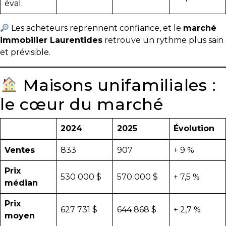
éval.
besoins
Les acheteurs reprennent confiance, et le
marché
immobilier Laurentides
retrouve un rythme plus sain
et prévisible.
VENDRE
Maisons unifamiliales :
Évaluation
le cœur du marché
en
ligne
2024
2025
Évolution
Avec
Ventes
833
907
+ 9 %
un
courtier
Prix
530 000 $
570 000 $
+ 7,5 %
immobilier,
médian
vous
Prix
êtes
627 731 $
644 868 $
+ 2,7 %
moyen
bien