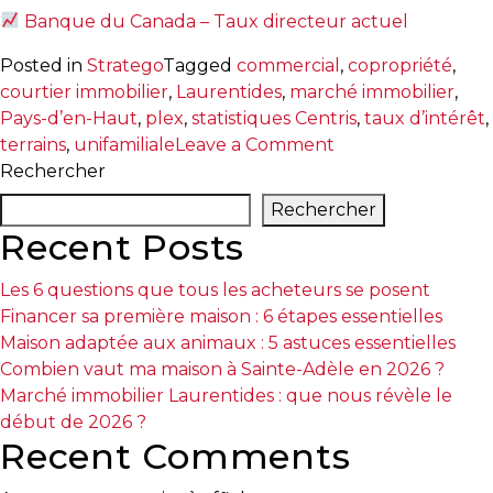
Banque du Canada – Taux directeur actuel
Posted in
Stratego
Tagged
commercial
,
copropriété
,
courtier immobilier
,
Laurentides
,
marché immobilier
,
Pays-d’en-Haut
,
plex
,
statistiques Centris
,
taux d’intérêt
,
on
terrains
,
unifamiliale
Leave a Comment
Marché
Rechercher
immobilier
Rechercher
Laurentides
Recent Posts
2025
:
Les 6 questions que tous les acheteurs se posent
les
Financer sa première maison : 6 étapes essentielles
Pays-
Maison adaptée aux animaux : 5 astuces essentielles
d’en-
Combien vaut ma maison à Sainte-Adèle en 2026 ?
Haut
Marché immobilier Laurentides : que nous révèle le
profitent
début de 2026 ?
des
Recent Comments
baisses
de