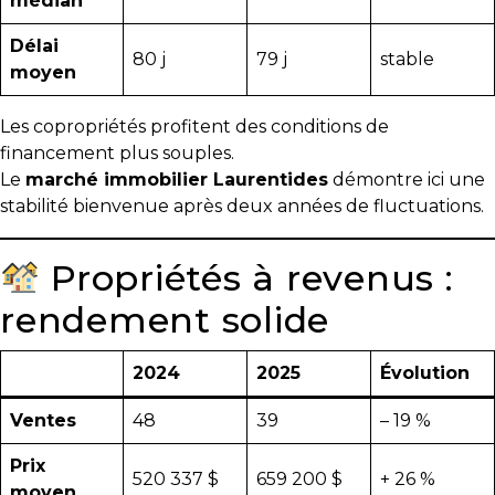
médian
Les
Délai
80 j
79 j
stable
documents
moyen
à
avoir
Les copropriétés profitent des conditions de
en
financement plus souples.
main
Le
marché immobilier Laurentides
démontre ici une
stabilité bienvenue après deux années de fluctuations.
Pour
vendre
Propriétés à revenus :
rapidement,
faites
rendement solide
bonne
impression!
2024
2025
Évolution
Activi-
T
Ventes
48
39
– 19 %
Programme
Prix
520 337 $
659 200 $
+ 26 %
Visibili-
moyen