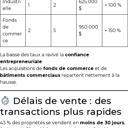
Industri
625 000
1
2
+ 100 %
elle
$
Fonds
de
950 000
2
5
+ 150 %
commer
$
ce
La baisse des taux a ravivé la
confiance
entrepreneuriale
.
Les acquisitions de
fonds de commerce
et de
bâtiments commerciaux
repartent nettement à la
hausse.
Délais de vente : des
transactions plus rapides
43 % des propriétés se vendent en
moins de 30 jours
,