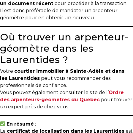
un document récent
pour procéder à la transaction.
Il est donc préférable de mandater un arpenteur-
Les
géomètre pour en obtenir un nouveau.
documents
à
avoir
Où trouver un arpenteur-
en
géomètre dans les
main
Laurentides ?
Pour
vendre
Votre
courtier immobilier à Sainte-Adèle et dans
rapidement,
les Laurentides
peut vous recommander des
faites
professionnels de confiance.
bonne
Vous pouvez également consulter le site de l’
Ordre
impression!
des arpenteurs-géomètres du Québec
pour trouver
Activi-
un expert près de chez vous.
T
En résumé
:
Programme
Le
certificat de localisation dans les Laurentides
est
Visibili-