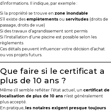
protégé!
d’informations. Il indique, par exemple :
Le
Si la propriété se trouve en
zone inondable
courtier
S’il existe des
empiètements
ou
servitudes
(droits de
immobilier
passage, droits de vue)
:
Si des travaux d’agrandissement sont permis
votre
Si l’installation d’une piscine est possible selon les
chemin
règlements
vers
Ces détails peuvent influencer votre décision d’achat
la
ou vos projets futurs.
tranquillité
d’esprit
Que faire si le certificat a
Le
plus de 10 ans ?
défi
de
Même s’il semble refléter l’état actuel, un
certificat de
vendre
localisation de plus de 10 ans
n’est généralement
à
plus accepté.
juste
En pratique,
les notaires exigent presque toujours
prix