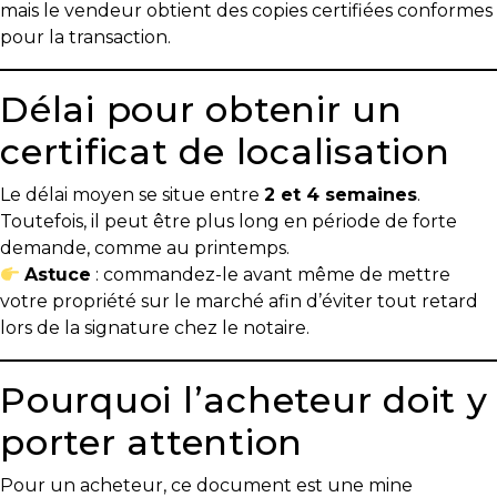
mais le vendeur obtient des copies certifiées conformes
besoins
pour la transaction.
Délai pour obtenir un
VENDRE
certificat de localisation
Le délai moyen se situe entre
2 et 4 semaines
.
Évaluation
Toutefois, il peut être plus long en période de forte
en
demande, comme au printemps.
ligne
Astuce
: commandez-le avant même de mettre
votre propriété sur le marché afin d’éviter tout retard
Avec
lors de la signature chez le notaire.
un
courtier
Pourquoi l’acheteur doit y
immobilier,
vous
porter attention
êtes
bien
Pour un acheteur, ce document est une mine