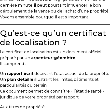
protégé!
dernière minute, il peut pourtant influencer le bon
déroulement de la vente ou de l’achat d’une propriété.
Des
Voyons ensemble pourquoi il est si important.
outils
pour
le
Qu’est-ce qu’un certificat
financement
de localisation ?
Devenir
propriétaire
Le certificat de localisation est un document officiel
:
préparé par un
arpenteur-géomètre
.
UNE
Il comprend :
EXCELLENTE
Un
rapport écrit
décrivant l’état actuel de la propriété.
DÉCISION
Un
plan détaillé
illustrant les limites, bâtiments et
!
particularités du terrain.
Frais
Ce document permet de connaître « l’état de santé »
de
juridique de votre propriété par rapport :
démarrage
Aux titres de propriété
: