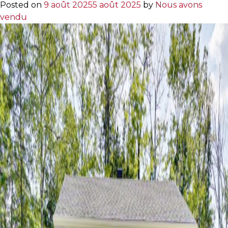
Certificat
Posted on
9 août 2025
5 août 2025
by
Nous avons
de
vendu
localisation
dans
les
Laurentides
:
un
document
essentiel
pour
acheter
ou
vendre