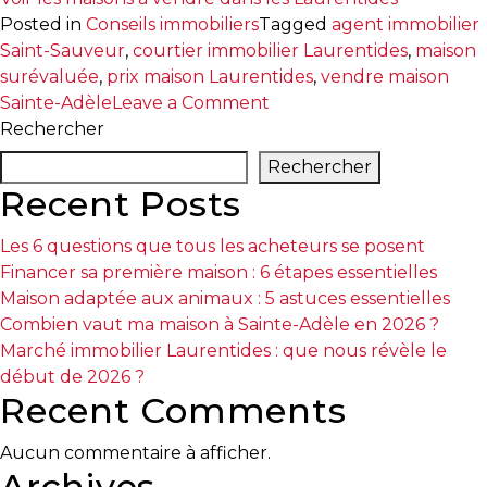
Posted in
Conseils immobiliers
Tagged
agent immobilier
Saint-Sauveur
,
courtier immobilier Laurentides
,
maison
surévaluée
,
prix maison Laurentides
,
vendre maison
on
Sainte-Adèle
Leave a Comment
Courtier
Rechercher
immobilier
Rechercher
Laurentides
Recent Posts
|
Quand
Les 6 questions que tous les acheteurs se posent
le
Financer sa première maison : 6 étapes essentielles
prix
Maison adaptée aux animaux : 5 astuces essentielles
fait
Combien vaut ma maison à Sainte-Adèle en 2026 ?
fuir
Marché immobilier Laurentides : que nous révèle le
début de 2026 ?
Recent Comments
Aucun commentaire à afficher.
Archives