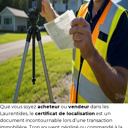
Témoignages
Blogue
ACHAT
Alerte
immobilière
Avec
un
courtier
immobilier,
Que vous soyez
acheteur
ou
vendeur
dans les
vous
Laurentides, le
certificat de localisation
est un
êtes
document incontournable lors d’une transaction
bien
immobilière. Trop souvent négligé ou commandé à la