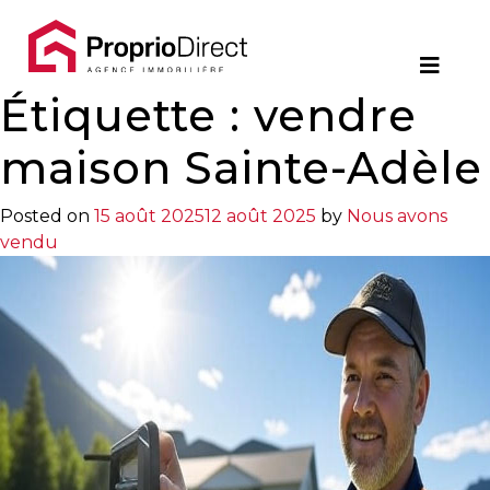
Contact
Étiquette :
450.229.2992
vendre
NOS
maison Sainte-Adèle
PROPRIÉTÉS
Posted on
15 août 2025
12 août 2025
by
Nous avons
vendu
VOS
COURTIERS
Notre
Équipe
Partenaires