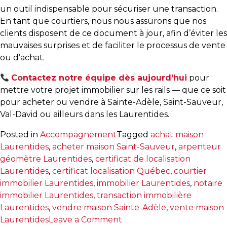
un outil indispensable pour sécuriser une transaction.
T
En tant que courtiers, nous nous assurons que nos
Programmes
clients disposent de ce document à jour, afin d’éviter les
exclusifs
mauvaises surprises et de faciliter le processus de vente
ou d’achat.
Contactez notre équipe dès aujourd’hui
pour
mettre votre projet immobilier sur les rails — que ce soit
pour acheter ou vendre à Sainte-Adèle, Saint-Sauveur,
Val-David ou ailleurs dans les Laurentides.
Posted in
Accompagnement
Tagged
achat maison
Laurentides
,
acheter maison Saint-Sauveur
,
arpenteur
géomètre Laurentides
,
certificat de localisation
Laurentides
,
certificat localisation Québec
,
courtier
immobilier Laurentides
,
immobilier Laurentides
,
notaire
immobilier Laurentides
,
transaction immobilière
Laurentides
,
vendre maison Sainte-Adèle
,
vente maison
on
Laurentides
Leave a Comment