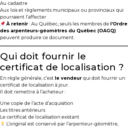
Au cadastre
y
Aux lois et règlements municipaux ou provinciaux qui
avez-
pourraient l’affecter
vous
À retenir
: Au Québec, seuls les membres de
l’Ordre
pensé?
des arpenteurs-géomètres du Québec (OAGQ)
Locataire
peuvent produire ce document.
Pourquoi
Qui doit fournir le
faire
affaire
certificat de localisation ?
avec
un
En règle générale, c’est
le vendeur
qui doit fournir un
courtier
certificat de localisation à jour.
immobilier
Il doit remettre à l’acheteur :
Prenez
Une copie de l’acte d’acquisition
le
Les titres antérieurs
temps
Le certificat de localisation existant
d’analyser
L’original est conservé par l’arpenteur-géomètre,
vos