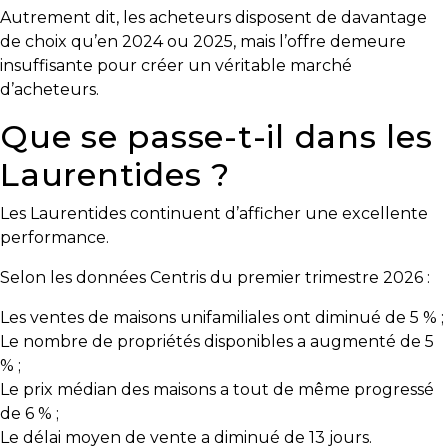
Autrement dit, les acheteurs disposent de davantage
Les
de choix qu’en 2024 ou 2025, mais l’offre demeure
documents
insuffisante pour créer un véritable marché
à
d’acheteurs.
avoir
Que se passe-t-il dans les
en
main
Laurentides ?
Pour
Les Laurentides continuent d’afficher une excellente
vendre
performance.
rapidement,
faites
Selon les données Centris du premier trimestre 2026 :
bonne
impression!
Les ventes de maisons unifamiliales ont diminué de 5 % ;
Le nombre de propriétés disponibles a augmenté de 5
Activi-
% ;
T
Le prix médian des maisons a tout de même progressé
de 6 % ;
Programme
Le délai moyen de vente a diminué de 13 jours.
Visibili-