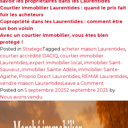
savoir les propriétaires dans les Laurentides
Courtier immobilier Laurentides : quand le prix fait
fuir les acheteurs
Copropriété dans les Laurentides : comment être
un bon voisin
Avec un courtier immobilier, vous êtes bien
protégé !
Posted in
Stratego
Tagged
acheter maison Laurentides
,
courtier accrédité OACIQ
,
courtier immobilier
Laurentides
,
expert immobilier local
,
immobilier Saint-
Sauveur
,
immobilier Sainte-Adèle
,
immobilier Sainte-
Agathe
,
Proprio Direct Laurentides
,
REMAX Laurentides
,
on
vendre maison Laurentides
Leave a Comment
Courtier
Posted on
5 septembre 2025
2 septembre 2025
by
immobilier
Nous avons vendu
dans
les
Laurentid
: