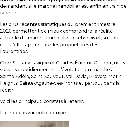
y
demandent si le marché immobilier est enfin en train de
avez-
ralentir.
vous
Les plus récentes statistiques du premier trimestre
pensé?
2026 permettent de mieux comprendre la réalité
Locataire
actuelle du marché immobilier québécois et, surtout,
ce qu’elle signifie pour les propriétaires des
Pourquoi
Laurentides.
faire
affaire
Chez Stéfany Lavigne et Charles-Étienne Gouger, nous
avec
suivons quotidiennement l’évolution du marché à
un
Sainte-Adèle, Saint-Sauveur, Val-David, Prévost, Morin-
courtier
Heights, Sainte-Agathe-des-Monts et partout dans la
immobilier
région.
Prenez
Voici les principaux constats à retenir.
le
Pour découvrir notre équipe :
temps
d’analyser
vos