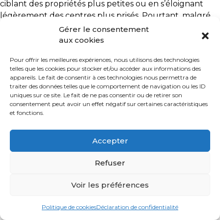
ciblant des propriétés plus petites ou en s’éloignant
légèrement des centres plus prisés. Pourtant, malgré
ces contraintes, les transactions demeurent soutenues.
Gérer le consentement
Pourquoi? Parce que la qualité de vie dans la région
aux cookies
reste un atout incontournable.
Pour offrir les meilleures expériences, nous utilisons des technologies
telles que les cookies pour stocker et/ou accéder aux informations des
Conseil : En travaillant avec un courtier immobilier
appareils. Le fait de consentir à ces technologies nous permettra de
local, vous pourrez évaluer la juste valeur des
traiter des données telles que le comportement de navigation ou les ID
propriétés et cibler des opportunités adaptées à votre
uniques sur ce site. Le fait de ne pas consentir ou de retirer son
consentement peut avoir un effet négatif sur certaines caractéristiques
budget.
et fonctions.
2. L’évolution des formes
Accepter
d’habitation
Refuser
Les nouvelles réalités amènent aussi de nouvelles
solutions. Les
unités d’habitation accessoires (UHA)
,
Voir les préférences
les projets intergénérationnels ou encore la location à
court terme deviennent des stratégies pour répondre à
Politique de cookies
Déclaration de confidentialité
la rareté et aux coûts élevés. Dans les villages des