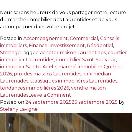
Nous serons heureux de vous partager notre lecture
du marché immobilier des Laurentides et de vous
accompagner dans votre projet.
Posted in
Accompagnement
,
Commercial
,
Conseils
immobiliers
,
Finance
,
Investissement
,
Résidentiel
,
Stratego
Tagged
acheter maison Laurentides
,
courtier
immobilier Laurentides
,
immobilier Saint-Sauveur
,
immobilier Sainte-Adèle
,
marché immobilier Québec
2026
,
prix des maisons Laurentides
,
prix médian
Laurentides
,
statistiques immobilières Laurentides
,
tendances immobilières 2026
,
vendre maison
on
Laurentides
Leave a Comment
Marché
Posted on
24 septembre 2025
25 septembre 2025
by
immobilier
Stefany Lavigne
Laurentides
:
que