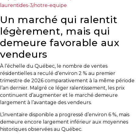
protégé!
laurentides-3/notre-equipe
Le
Un marché qui ralentit
courtier
légèrement, mais qui
immobilier
:
demeure favorable aux
votre
chemin
vendeurs
vers
la
À l’échelle du Québec, le nombre de ventes
tranquillité
résidentielles a reculé d’environ 2 % au premier
d’esprit
trimestre de 2026 comparativement à la même période
l’an dernier. Malgré ce léger ralentissement, les prix
Le
continuent d’augmenter et le marché demeure
défi
largement à l’avantage des vendeurs.
de
vendre
L’inventaire disponible a progressé d’environ 6 %, mais
à
demeure encore largement inférieur aux moyennes
juste
historiques observées au Québec.
prix