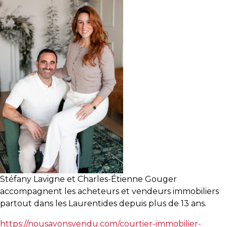
besoins
VENDRE
Évaluation
en
ligne
Avec
un
courtier
Stéfany Lavigne et Charles-Étienne Gouger
immobilier,
accompagnent les acheteurs et vendeurs immobiliers
vous
partout dans les Laurentides depuis plus de 13 ans.
êtes
bien
https://nousavonsvendu.com/courtier-immobilier-