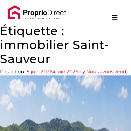
Contact
Étiquette :
450.229.2992
NOS
immobilier Saint-
PROPRIÉTÉS
Sauveur
VOS
Posted on
15 juin 2026
4 juin 2026
by
Nous avons vendu
COURTIERS
Notre
Équipe
Partenaires