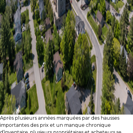
protégé!
Des
outils
pour
le
financement
Devenir
propriétaire
:
UNE
EXCELLENTE
DÉCISION
!
Frais
de
Après plusieurs années marquées par des hausses
démarrage
importantes des prix et un manque chronique
:
d’inventaire, plusieurs propriétaires et acheteurs se