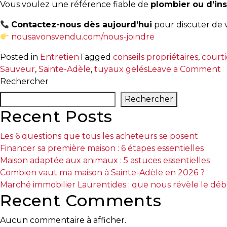
Vous voulez une référence fiable de
plombier ou d’ins
Les
Contactez-nous dès aujourd’hui
pour discuter de v
documents
nousavonsvendu.com/nous-joindre
à
avoir
Posted in
Entretien
Tagged
conseils propriétaires
,
courti
en
o
Sauveur
,
Sainte-Adèle
,
tuyaux gelés
Leave a Comment
main
T
Rechercher
g
Rechercher
Pour
m
Recent Posts
vendre
L
rapidement,
:
Les 6 questions que tous les acheteurs se posent
faites
q
Financer sa première maison : 6 étapes essentielles
bonne
f
Maison adaptée aux animaux : 5 astuces essentielles
impression!
e
Combien vaut ma maison à Sainte-Adèle en 2026 ?
c
Activi-
Marché immobilier Laurentides : que nous révèle le dé
p
T
Recent Comments
l
Programme
d
Aucun commentaire à afficher.
Visibili-