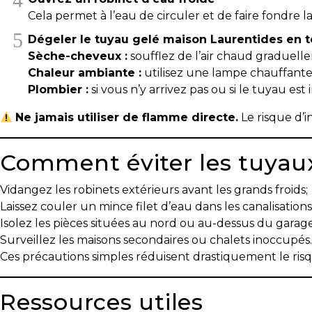
Cela permet à l’eau de circuler et de faire fondre la
Prenez
Dégeler le tuyau gelé maison Laurentides en t
le
Sèche-cheveux :
soufflez de l’air chaud graduell
temps
Chaleur ambiante :
utilisez une lampe chauffante
d’analyser
Plombier :
si vous n’y arrivez pas ou si le tuyau est 
vos
besoins
Ne jamais utiliser de flamme directe.
Le risque d’i
Évaluation
en
Comment éviter les tuyau
ligne
Vidangez les robinets extérieurs avant les grands froids;
Avec
Laissez couler un mince filet d’eau dans les canalisations
un
Isolez les pièces situées au nord ou au-dessus du garage
courtier
Surveillez les maisons secondaires ou chalets inoccupés.
immobilier,
Ces précautions simples réduisent drastiquement le ri
vous
êtes
Ressources utiles
bien