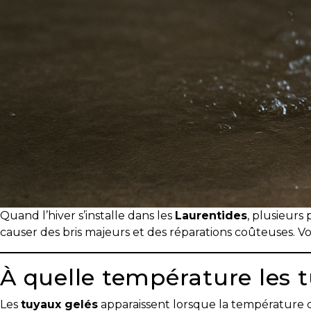
courtier
immobilier,
vous
êtes
bien
protégé!
Des
outils
pour
le
financement
Quand l’hiver s’installe dans les
Laurentides
, plusieurs
Devenir
causer des bris majeurs et des réparations coûteuses. Vo
propriétaire
:
À quelle température les 
UNE
EXCELLENTE
DÉCISION
Les
tuyaux gelés
apparaissent lorsque la température