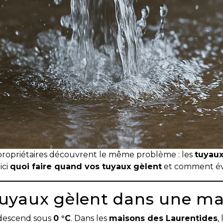
 propriétaires découvrent le même problème : les
tuyaux
ici
quoi faire quand vos tuyaux gèlent
et comment évi
tuyaux gèlent dans une ma
 descend sous
0 °C
. Dans les
maisons des Laurentides
,