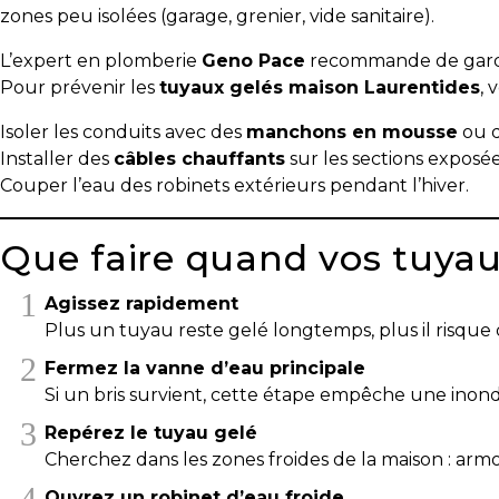
!
zones peu isolées (garage, grenier, vide sanitaire).
Frais
L’expert en plomberie
Geno Pace
recommande de garde
de
Pour prévenir les
tuyaux gelés maison Laurentides
, 
démarrage
Isoler les conduits avec des
manchons en mousse
ou 
:
Installer des
câbles chauffants
sur les sections exposée
y
Couper l’eau des robinets extérieurs pendant l’hiver.
avez-
vous
pensé?
Que faire quand vos tuyau
Locataire
Agissez rapidement
Plus un tuyau reste gelé longtemps, plus il risque 
Pourquoi
faire
Fermez la vanne d’eau principale
affaire
Si un bris survient, cette étape empêche une inond
avec
Repérez le tuyau gelé
un
Cherchez dans les zones froides de la maison : armoi
courtier
immobilier
Ouvrez un robinet d’eau froide