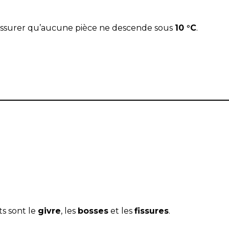
assurer qu’aucune pièce ne descende sous
10 °C
.
ts sont le
givre
, les
bosses
et les
fissures
.