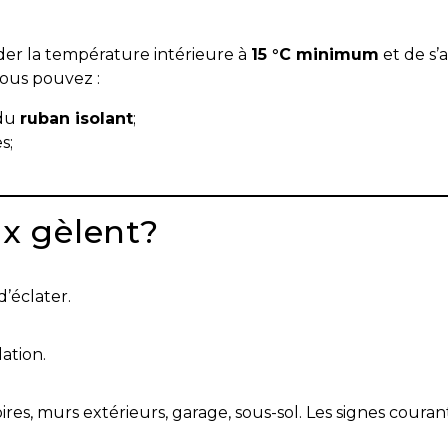
r la température intérieure à
15 °C minimum
et de s’
vous pouvez :
du
ruban isolant
;
s;
x gèlent?
d’éclater.
ation.
res, murs extérieurs, garage, sous-sol. Les signes couran