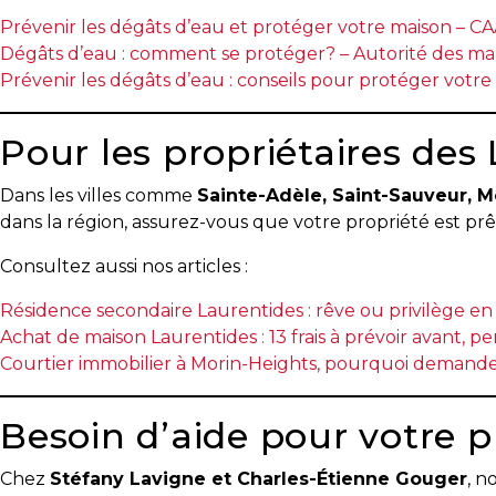
protégé!
Prévenir les dégâts d’eau et protéger votre maison – 
Le
Dégâts d’eau : comment se protéger? – Autorité des ma
courtier
Prévenir les dégâts d’eau : conseils pour protéger votre
immobilier
:
Pour les propriétaires des
votre
chemin
Dans les villes comme
Sainte-Adèle, Saint-Sauveur, M
vers
dans la région, assurez-vous que votre propriété est prêt
la
tranquillité
Consultez aussi nos articles :
d’esprit
Résidence secondaire Laurentides : rêve ou privilège en
Le
Achat de maison Laurentides : 13 frais à prévoir avant, p
défi
Courtier immobilier à Morin-Heights, pourquoi demander
de
vendre
Besoin d’aide pour votre p
à
juste
Chez
Stéfany Lavigne et Charles-Étienne Gouger
, n
prix