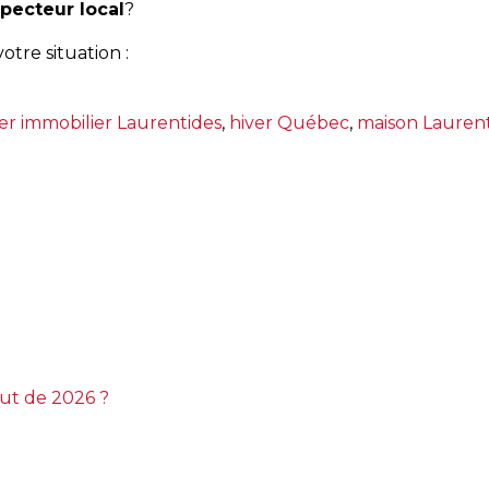
pecteur local
?
otre situation :
er immobilier Laurentides
,
hiver Québec
,
maison Lauren
n
uyaux
elés
aison
aurentides
uoi
aire
t
omment
but de 2026 ?
révenir
es
égâts