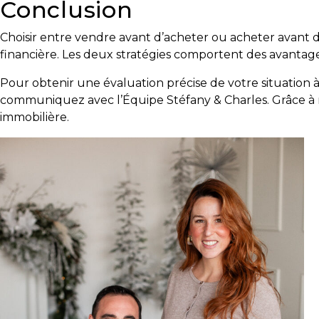
Conclusion
Les
Choisir entre vendre avant d’acheter ou acheter avant
documents
financière. Les deux stratégies comportent des avantages
à
avoir
Pour obtenir une évaluation précise de votre situation à
en
communiquez avec l’Équipe Stéfany & Charles. Grâce à not
main
immobilière.
Pour
vendre
rapidement,
faites
bonne
impression!
Activi-
T
Programme
Visibili-