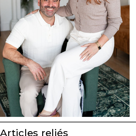
T
Programmes
exclusifs
Articles reliés