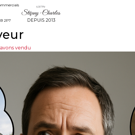
commercials
DEPUIS 2013
8B 2P7
veur
 avons vendu