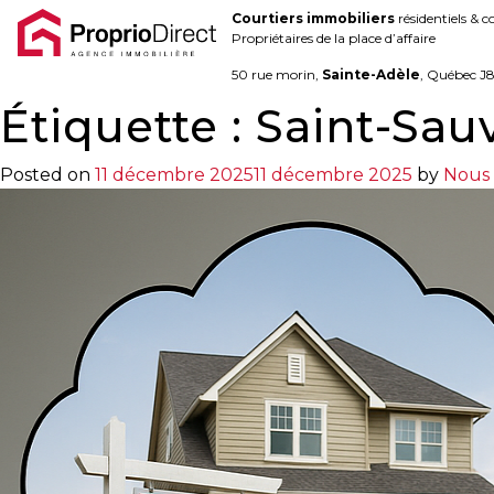
Courtiers immobiliers
résidentiels & 
Blogue
Propriétaires de la place d’affaire
Contact
50 rue morin,
Sainte-Adèle
, Québec J
Étiquette :
Saint-Sau
450.229.2992
Posted on
11 décembre 2025
11 décembre 2025
by
Nous
NOS
PROPRIÉTÉS
VOS
COURTIERS
Notre
Équipe