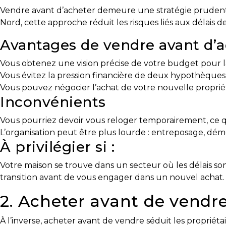
!
Vendre avant d’acheter demeure une stratégie pruden
Nord, cette approche réduit les risques liés aux délais d
Frais
de
Avantages de vendre avant d’a
démarrage
:
Vous obtenez une vision précise de votre budget pour l
y
Vous évitez la pression financière de deux hypothèques
avez-
Vous pouvez négocier l’achat de votre nouvelle propriét
Inconvénients
vous
pensé?
Vous pourriez devoir vous reloger temporairement, ce q
Locataire
L’organisation peut être plus lourde : entreposage, d
À privilégier si :
Pourquoi
faire
Votre maison se trouve dans un secteur où les délais sont
affaire
transition avant de vous engager dans un nouvel achat.
avec
2. Acheter avant de vendre
un
courtier
À l’inverse, acheter avant de vendre séduit les proprié
immobilier