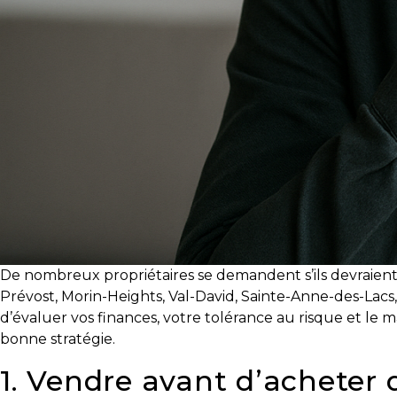
courtier
immobilier,
vous
êtes
bien
protégé!
Des
outils
pour
le
financement
De nombreux propriétaires se demandent s’ils devraient
Devenir
Prévost, Morin-Heights, Val-David, Sainte-Anne-des-Lacs,
propriétaire
d’évaluer vos finances, votre tolérance au risque et le m
:
bonne stratégie.
UNE
EXCELLENTE
1. Vendre avant d’acheter 
DÉCISION