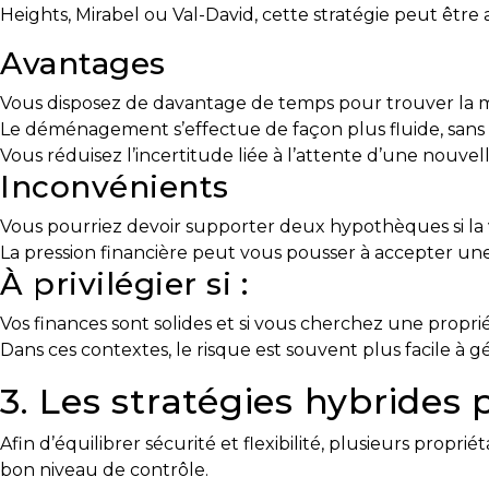
Heights, Mirabel ou Val-David, cette stratégie peut être
Prenez
Avantages
le
temps
Vous disposez de davantage de temps pour trouver la m
d’analyser
Le déménagement s’effectue de façon plus fluide, sans 
vos
Vous réduisez l’incertitude liée à l’attente d’une nouvel
besoins
Inconvénients
Évaluation
Vous pourriez devoir supporter deux hypothèques si la
en
La pression financière peut vous pousser à accepter une 
ligne
À privilégier si :
Avec
Vos finances sont solides et si vous cherchez une propr
un
Dans ces contextes, le risque est souvent plus facile à gé
courtier
3. Les stratégies hybrides 
immobilier,
vous
Afin d’équilibrer sécurité et flexibilité, plusieurs prop
êtes
bon niveau de contrôle.
bien