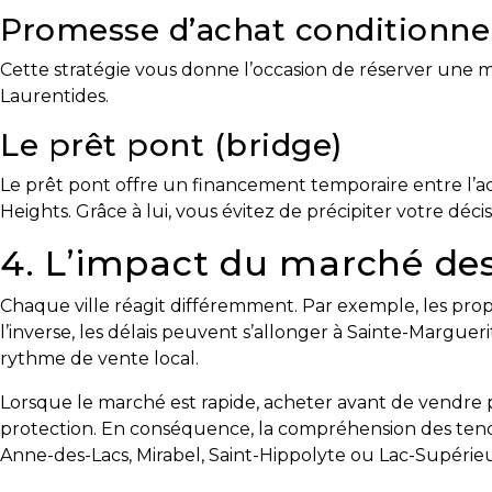
protégé!
Promesse d’achat conditionnel
Le
Cette stratégie vous donne l’occasion de réserver une mai
courtier
Laurentides.
immobilier
:
Le prêt pont (bridge)
votre
chemin
Le prêt pont offre un financement temporaire entre l’ach
vers
Heights. Grâce à lui, vous évitez de précipiter votre décis
la
4. L’impact du marché des
tranquillité
d’esprit
Chaque ville réagit différemment. Par exemple, les pro
l’inverse, les délais peuvent s’allonger à Sainte-Margue
Le
rythme de vente local.
défi
de
Lorsque le marché est rapide, acheter avant de vendre p
vendre
protection. En conséquence, la compréhension des tendan
à
Anne-des-Lacs, Mirabel, Saint-Hippolyte ou Lac-Supérieu
juste
prix