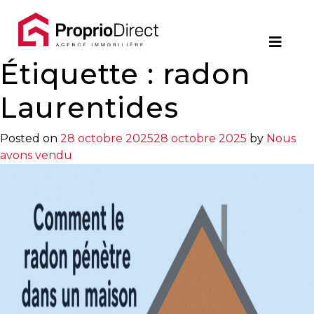
Contact
Étiquette :
450.229.2992
radon
NOS
Laurentides
PROPRIÉTÉS
Posted on
28 octobre 2025
28 octobre 2025
by
Nous
avons vendu
VOS
COURTIERS
Notre
Équipe
Partenaires