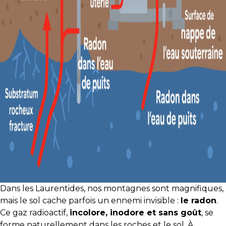
protégé!
Des
outils
pour
le
financement
Devenir
propriétaire
:
UNE
EXCELLENTE
DÉCISION
!
Frais
Dans les Laurentides, nos montagnes sont magnifiques,
de
mais le sol cache parfois un ennemi invisible :
le radon
.
démarrage
Ce gaz radioactif,
incolore, inodore et sans goût
, se
:
forme naturellement dans les roches et le sol. À