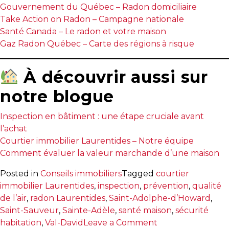
Gouvernement du Québec – Radon domiciliaire
Take Action on Radon – Campagne nationale
Santé Canada – Le radon et votre maison
Gaz Radon Québec – Carte des régions à risque
À découvrir aussi sur
notre blogue
Inspection en bâtiment : une étape cruciale avant
l’achat
Courtier immobilier Laurentides – Notre équipe
Comment évaluer la valeur marchande d’une maison
Posted in
Conseils immobiliers
Tagged
courtier
immobilier Laurentides
,
inspection
,
prévention
,
qualité
de l’air
,
radon Laurentides
,
Saint-Adolphe-d’Howard
,
Saint-Sauveur
,
Sainte-Adèle
,
santé maison
,
sécurité
on
habitation
,
Val-David
Leave a Comment