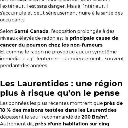
y
l’extérieur, il est sans danger. Mais à l’intérieur, il
avez-
s’accumule et peut sérieusement nuire à la santé des
vous
occupants.
pensé?
Selon
Santé Canada
, l’exposition prolongée à des
Locataire
niveaux élevés de radon est la
principale cause de
cancer du poumon chez les non-fumeurs
.
Pourquoi
Et comme le radon ne provoque aucun symptôme
faire
immédiat, il agit lentement, silencieusement… souvent
affaire
pendant des années.
avec
un
Les Laurentides : une région
courtier
immobilier
plus à risque qu’on le pense
Prenez
Les données les plus récentes montrent que
près de
le
18 % des maisons testées dans les Laurentides
temps
dépassent le seuil recommandé de
200 Bq/m³
.
d’analyser
Autrement dit,
près d’une habitation sur cinq
vos