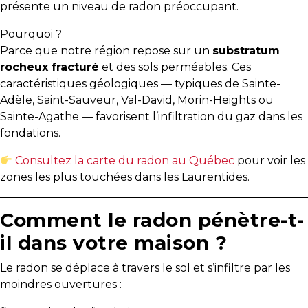
présente un niveau de radon préoccupant.
besoins
Pourquoi ?
Parce que notre région repose sur un
substratum
rocheux fracturé
et des sols perméables. Ces
VENDRE
caractéristiques géologiques — typiques de Sainte-
Adèle, Saint-Sauveur, Val-David, Morin-Heights ou
Sainte-Agathe — favorisent l’infiltration du gaz dans les
Évaluation
fondations.
en
Consultez la carte du radon au Québec
pour voir les
ligne
zones les plus touchées dans les Laurentides.
Avec
Comment le radon pénètre-t-
un
courtier
il dans votre maison ?
immobilier,
vous
Le radon se déplace à travers le sol et s’infiltre par les
êtes
moindres ouvertures :
bien