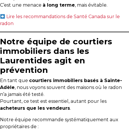
C’est une menace
à long terme
, mais évitable.
Les
Lire les recommandations de Santé Canada sur le
documents
radon
à
avoir
en
Notre équipe de courtiers
main
immobiliers dans les
Pour
Laurentides agit en
vendre
prévention
rapidement,
faites
En tant que
courtiers immobiliers basés à Sainte-
bonne
Adèle
, nous voyons souvent des maisons où le radon
impression!
n’a jamais été testé.
Pourtant, ce test est essentiel, autant pour les
Activi-
acheteurs que les vendeurs
.
T
Notre équipe recommande systématiquement aux
Programme
propriétaires de :
Visibili-