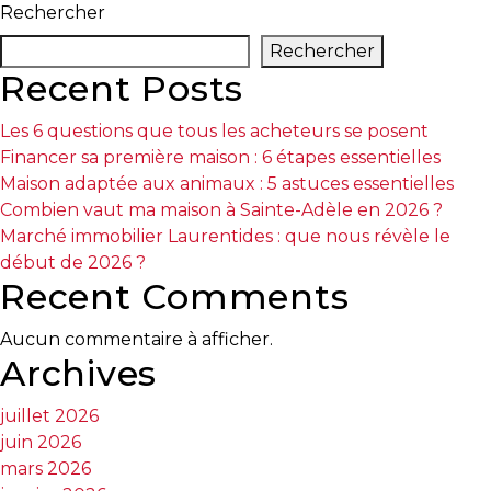
Le
Rechercher
radon
Rechercher
dans
Recent Posts
les
Laurentides
Les 6 questions que tous les acheteurs se posent
:
Financer sa première maison : 6 étapes essentielles
le
Maison adaptée aux animaux : 5 astuces essentielles
danger
Combien vaut ma maison à Sainte-Adèle en 2026 ?
invisible
Marché immobilier Laurentides : que nous révèle le
sous
début de 2026 ?
nos
Recent Comments
maisons
Aucun commentaire à afficher.
Archives
juillet 2026
juin 2026
mars 2026