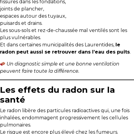
fissures dans les fondations,
protégé!
joints de plancher,
Le
espaces autour des tuyaux,
courtier
puisards et drains.
immobilier
Les sous-sols et rez-de-chaussée mal ventilés sont les
:
plus vulnérables.
votre
Et dans certaines municipalités des Laurentides,
le
chemin
radon peut aussi se retrouver dans l’eau des puits
.
vers
Un diagnostic simple et une bonne ventilation
la
peuvent faire toute la différence.
tranquillité
d’esprit
Les effets du radon sur la
Le
santé
défi
de
Le radon libère des particules radioactives qui, une fois
vendre
inhalées, endommagent progressivement les cellules
à
pulmonaires.
juste
Le risque est encore plus élevé chez les fumeurs.
prix